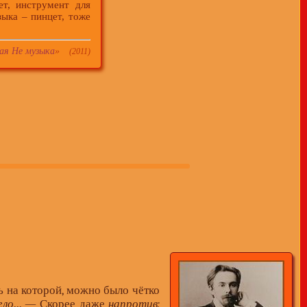
т, инструмент для
ыка – пинцет, тоже
ая Не музыка
»
(2011)
ь на которой, можно было чётко
ело
... — Скорее даже
напротив: