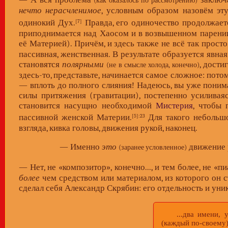
(как оказалось по рассмотрению)
нечто нерасчленимое
, условным образом назовём эт
одинокий Дух.
Правда, его одиночество продолжает
[7]
приподнимается над Хаосом и в возвышенном парении
её Материей). Причём, и здесь также не всё так просто
пассивная, женственная. В результате образуется явна
становятся
полярными
, дости
(не в смысле холода, конечно)
здесь-то, представьте, начинается самое сложное: пот
— вплоть до полного слияния! Надеюсь, вы уже поним
силы притяжения (гравитации), постепенно усиливая
становится насущно необходимой
Мистерия
, чтобы
пассивной женской Материи.
Для такого небольшо
[5]
:23
взгляда, кивка головы, движения рукой, наконец.
— Именно
это
движение
(заранее условленное)
— Нет, не «композитор», конечно..., и тем более, не 
более
чем средством или материалом, из которого он с
сделал себя Александр Скрябин: его отдельность и уни
...два имени, ун
(каждый по-своему)