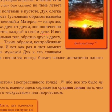
во тьме летает
столу буде сказано)
полётами в пустоте, Дух слегка
ость (условным образом назовём
твенный, а Материя — напротив,
ше
друг от друга, они постепенно
вития, каждый в своём
деле
. И вот
льная тяга обратно друг к другу,
)... Таким образом, центробежные
[6]
Видимый
мир
я. И вот как раз в этот момент
й» мужской Дух к его слишком
 говорится, иногда бывает вполне достаточно одного
стом» (экспрессивного толка)...,
ибо всё это было
не
[8]
всего, именно здесь скрывается
средняя линия
того,
чем
ого «искусством» или творчеством.
Сати
, два идеолога
орить короче и глупее, всё