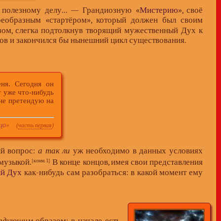
полезному делу... — Грандиозную «
Мистерию
», своё
еобразным «стартёром», который должен был своим
зом, слегка подтолкнув творящий мужественный Дух к
ов и закончился бы нынешний цикл существования.
ня. Сегодня он
т уже что-нибудь
 не претендую на
цо
»
(
часть первая
)
ый вопрос:
а так ли
уж необходимо в данных условиях
музыкой.
В конце концов, имея свои представления
[комм. 1]
й Дух
как-нибудь сам разобраться: в какой момент ему
ледующим
образом: в начале есть