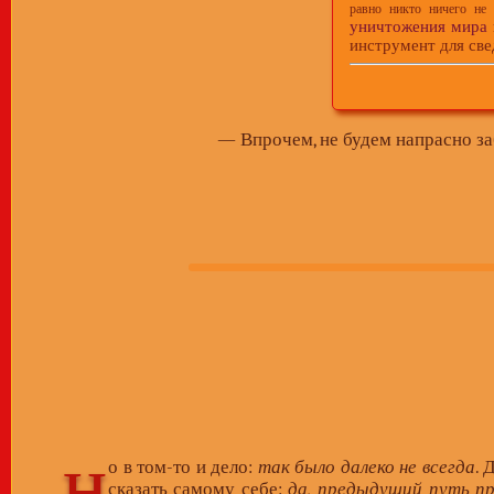
равно никто ничего не 
уничтожения мира
инструмент для све
— Впрочем, не будем напрасно за
н
о в том-то и дело:
так было далеко не всегда
. 
сказать самому себе:
да,
предыдущий
путь пр