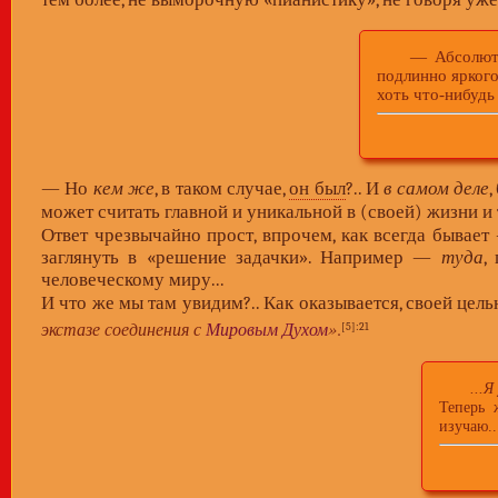
— Абсолютной 
подлинно ярког
хоть что-нибудь
— Но
кем же
, в таком случае,
он был
?.. И
в самом деле
может считать главной и уникальной в (своей) жизни и
Ответ чрезвычайно прост, впрочем, как всегда бывает 
заглянуть в «решение задачки». Например —
туда
,
человеческому миру...
И что же мы там увидим?.. Как оказывается, своей це
экстазе соединения с
Мировым Духом
»
.
[5]
:21
...
Теперь 
изучаю..