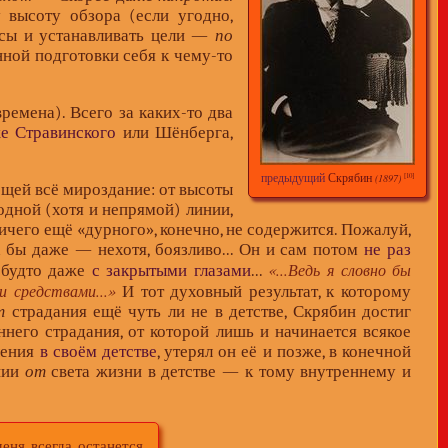
 высоту обзора (если угодно,
росы и устанавливать цели —
по
нной подготовки себя к чему-то
времена). Всего за каких-то два
е Стравинского
или Шёнберга,
предыдущий
Скрябин
(1897)
[10]
ющей всё мироздание: от высоты
дной (хотя и непрямой) линии,
ичего ещё «дурного», конечно, не содержится. Пожалуй,
ак бы даже — нехотя, боязливо... Он и сам потом
не раз
«...Ведь я словно бы
-будто даже
с закрытыми глазами
...
и средствами...»
И тот духовный результат, к которому
т
страдания ещё чуть ли не в детстве, Скрябин достиг
него страдания, от которой лишь и начинается всякое
ления
в своём детстве
, утерял он её и позже, в конечной
нии
от
света жизни в детстве — к тому внутреннему и
еня всегда останется