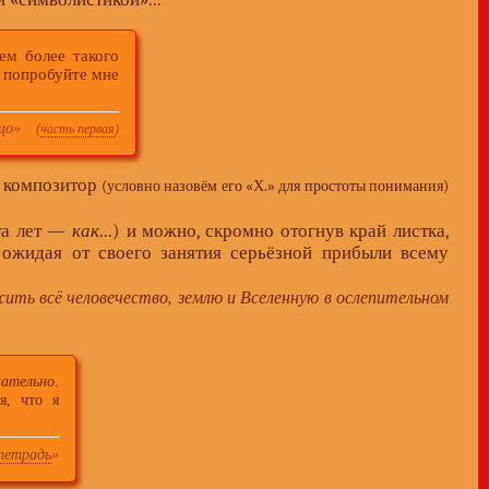
м более такого
 попробуйте мне
цо
»
(
часть первая
)
й композитор
(условно назовём его «Х.» для простоты понимания)
та лет —
как
...) и можно, скромно отогнув край листка,
, ожидая от своего занятия серьёзной прибыли всему
жить всё человечество, землю и Вселенную в ослепительном
нательно
.
я, что я
тетрадь
»