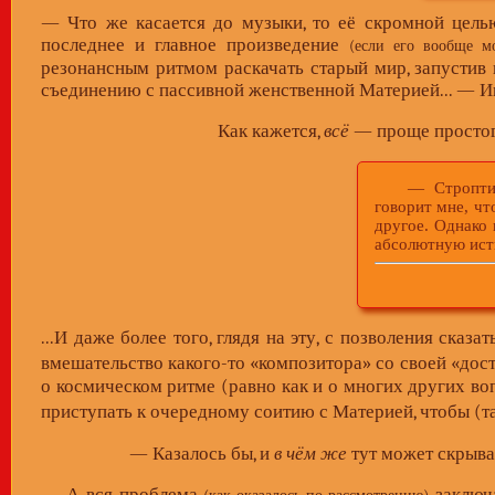
— Что же касается до музыки, то её скромной це
последнее и главное произведение
(если его вообще м
резонансным ритмом раскачать старый мир, запустив
съединению с пассивной женственной Материей... — 
Как кажется,
всё
— проще простог
— Строптиво н
говорит мне, чт
другое. Однако
абсолютную исти
...И даже более того, глядя на эту, с позволения ска
вмешательство какого-то «композитора» со своей «дос
о космическом ритме (равно как и о многих других во
приступать к очередному соитию с Материей, чтобы (т
— Казалось бы, и
в чём же
тут может скрыва
— А вся проблема
заключа