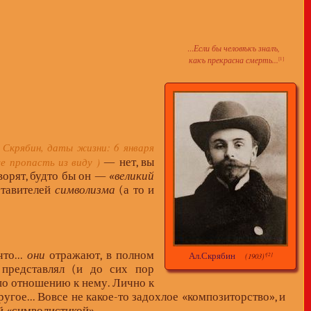
...
Если бы человѣкъ зналъ,
какъ прекрасна смерть...
[1]
 Скрябин, даты жизни: 6 января
е пропасть из виду )
— нет, вы
ворят, будто бы он —
«великий
ставителей
символизма
(а то и
что...
они
отражают, в полном
Ал.Скрябин
(1903)'
[2]
 представлял (и до сих пор
о отношению к нему. Лично к
гое... Вовсе не какое-то задохлое «композиторство», и
й «символистикой»...