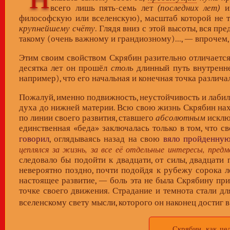
всего лишь пять-семь лет
(последних лет)
из
философскую или вселенскую), масштаб которой не т
крупнейшему счёту
. Глядя вниз с этой высоты, вся п
такому (очень важному и грандиозному)..., — впрочем
Этим своим свойством Скрябин разительно отличается
десятка лет он прошёл
столь
длинный путь внутренне
например), что его начальная и конечная точка различ
Пожалуй, именно подвижность, неустойчивость и лабил
духа до нижней материи. Всю свою жизнь Скрябин нах
по линии своего развития, ставшего
абсолютным
исключ
единственная «беда» заключалась только в том, что с
говорил
, оглядываясь назад на свою
вяло пройденну
цеплялся за жизнь, за все её отдельные интересы, предм
следовало бы подойти к двадцати, от силы, двадцати
невероятно поздно, почти подойдя к рубежу сорока ле
настоящее развитие, — боль эта не была Скрябину пр
точке своего движения. Страдание и темнота стали дл
вселенскому свету мысли, которого он наконец достиг в 
Скрябин, как чело