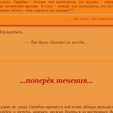
. Скрябин –
больше
чем композитор, его музыка – пинце
поймёт)
во вселенском
оргазме
. А Сати –
меньше
чем композитор, его муз
дения счётов с этим миром и его людьми.
[9]
:5
—
Юр.Ханон
, «
Не современн
блуждаться...
—
Так было (далеко) не всегда
...
...поперёк течения...
Далеко не сразу
Скрябин
пришёл к той точке обзора, находяс
ойден, и теперь, наконец, можно браться за настоящее д