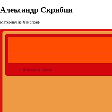
Александр Скрябин
Материал из Ханограф
←
Из музыки и обратно