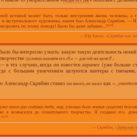
истиной может быть только внутренняя жизнь человека, а те
о и экстремального художника, каким был Александр Скрябин. — И
 возразить по этому поводу! Было бы даже забавно...
[4]
:10
— Юр.Ханон, «
Скрябин как ли
, было бы интересно узнать: какую-такую деятельность неки
 творчестве
?..
(условно назовём его «Y.» — для той же цели)
— в тех случаях, когда он известен
заранее
(уже больше с
 где с большим увлечением
целуются пантеры с гиенами
«...уничто
лью Александр Скрябин ставил
как
(не много, не мало)
Я уже много раз создавал тебя, мир, (сколько было живых существ) безсоз
же я возвысился до сознательного творчества. Я создавал его, дума
.
[1]
:174
— Скрябин, «
Записная 