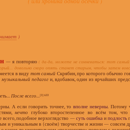
( или хроника одной осечки )
онимает
)
ин
( да-да, можете не сомневаться: тот самый
— я повторяю
орый... довольно скоро опять станет старым, чтобы затем вовс
имеется в виду
тот самый
Скрябин, про которого обычно го
—
музыкальный педагог
и, вдобавок, один из ярчайших пред
ть...
После всего
...
[3]
:633
рны. А если говорить точнее, то
вполне неверны
. Потому 
стями,
нечто
глубоко второстепенное во всём том, что
де всего, подобное верхоглядство —
суть ошибка
и
подлость
п
ым и уникальным в (своём) творчестве и жизни — совсем дру
 о каком-то уморительном «
педагогстве
» пополам с деланно