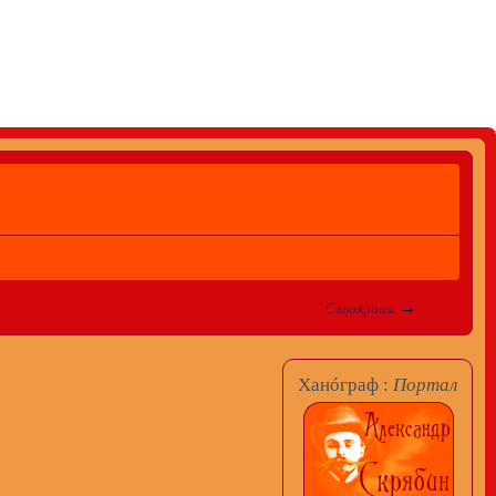
→
Савояровы
Ханóграф :
Портал