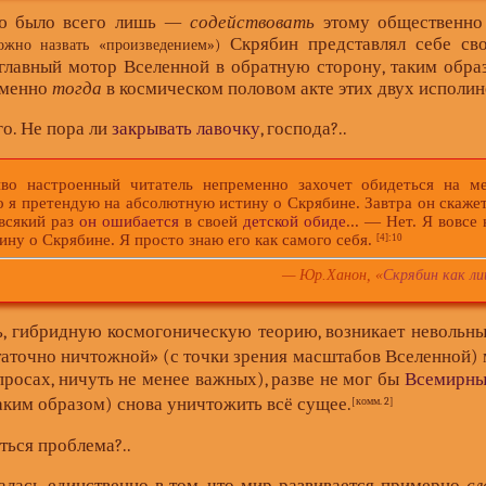
лью было всего лишь —
содействовать
этому общественно 
Скрябин представлял себе сво
ожно назвать «произведением»)
 главный мотор Вселенной в обратную сторону, таким обра
Именно
тогда
в космическом половом акте этих двух исполин
о. Не пора ли
закрывать лавочку
, господа?..
астроенный читатель непременно захочет обидеться на ме
о я претендую на абсолютную истину о Скрябине. Завтра он скаже
 всякий раз
он ошибается
в своей
детской обиде
... — Нет. Я вовсе
ну о Скрябине. Я просто знаю его как самого себя.
[4]
:10
— Юр.Ханон, «
Скрябин как ли
зать, гибридную космогоническую теорию, возникает невольн
таточно ничтожной» (с точки зрения масштабов Вселенной) 
просах, ничуть не менее важных), разве не мог бы
Всемирны
аким образом) снова уничтожить всё сущее.
[комм. 2]
ться проблема?..
лась единственно в том, что
мир
развивается примерно
с