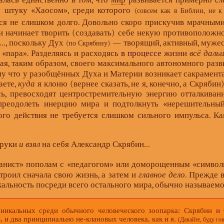
у штуку «Хаосом», среди которого
(совсем как в Библии, не к 
ся не слишком долго. Довольно скоро прискучив мрачными 
 начинает творить (создавать) себе некую противоположн
..., поскольку Дух
— творящий, активный, мужес
(по Скрябину)
я «пара». Разделяясь и расходясь
в процессе
жизни
всё даль
гая, таким образом, своего максимального автономного раз
ому что у разобщённых Духа и Материи возникает сакрамента
аете,
куда
я клоню (вернее сказать, не я, конечно, а Скрябин
сь, превосходят центростремительную энергию отталкивани
 преодолеть инерцию мира и подтолкнуть «нерешительны
го действия не требуется слишком сильного импульса. Как
 руки
и взял
на себя Александр Скрябин...
«пианист» пополам с «педагогом» или доморощенным «символи
троил сначала свою жизнь, а затем и
главное дело
. Прежде 
кальность посреди всего остального мира, обычно называем
икальных среди обычного человеческого зоопарка: Скрябин
и 
, и два принципиально не-клановых человека, как и я.
(Давайте, буду гов