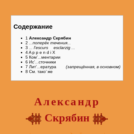
Содержание
1
Александр
Скрябин
2
...поперёк течения...
3
... l’escurs esclarzig ...
4
A p p e n d i X
5
Ком’...ментарии
6
Ис’...сточники
7
Лит’...ература
(запрещённая, в основном)
8
См. тако’ же
Александр
Скрябин