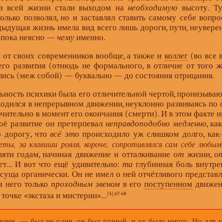
 всей жизни стали выходом на
необходимую
высоту. Ту
олько позволял, но и заставлял ставить самому себе воп
редыдущая жизнь имела вид всего лишь дороги, пути, неувере
, пока неясно —
чему
именно.
 от своих современников вообще, а также и
коллег
(во все 
го развития (отнюдь не формального, в отличие от
того ж
ались (меж собой) — буквально — до состояния отрицания.
ьность психики была его отличительной чертой, пронизыва
одился в непрерывном движении, неуклонно развиваясь по о
ительно в момент его окончания (смерти). И в этом факте н
воё развитие он претерпевал
неправдоподобно медленно
, к
ю
дорогу, что
всё это
происходило уж слишком долго, как
еты, за клавиши рояля, короче, сопротивлялся сам себе любым
 пяти годам, начиная движение и отталкивание
от
жизни,
о
т... И вот что ещё удивительно:
та
глубинная боль внутрен
исуща органически. Он не имел о ней отчётливого представ
я него только
проходным звеном
в его
поступенном
движе
точке «экстаза и мистерии»...
[4]
:67-68
век, — был не один, он был разный, и
их
было много. Но для м