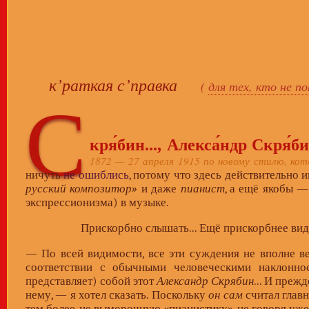
к’раткая с’правка
(
для тех, кто не п
С
кря́бин..., Алекса́ндр Скря́б
1872 — 27 апреля 1915 по новому стилю, кот
ничуть
не ошиблись
, потому что здесь действительно 
русский композитор»
и даже
пианист
, а ещё якобы 
экспрессионизма) в музыке.
Прискорбно слышать... Ещё прискорбнее виде
— По всей видимости, все эти суждения не вполне ве
соответствии с обычными человеческими наклонно
представляет) собой этот
Александр Скрябин
... И преж
нему, — я хотел сказать. Поскольку
он сам
считал главн
тем более, не выморочную «пианистику», не говоря уже