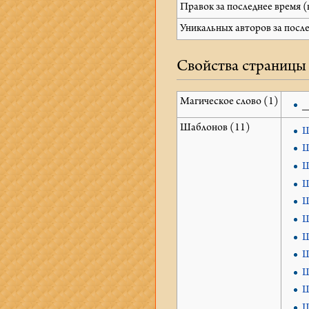
Правок за последнее время (
Уникальных авторов за посл
Свойства страницы
Магическое слово (1)
_
Шаблонов (11)
Ш
Ш
Ш
Ш
Ш
Ш
Ш
Ш
Ш
Ш
Ш