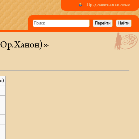
Представиться системе
(Юр.Ханон)»
н)