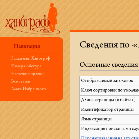
Сведения по «
Навигация
Перейти к:
навигация
,
поиск
Заглавная: Ханограф
Основные сведения
Камера-обскура
Несвежие правки
Отображаемый заголовок
Все статьи
Лавка Избранного
Ключ сортировки по умолча
Длина страницы (в байтах)
Идентификатор страницы
Язык страницы
Индексация поисковыми сл
Перенаправления на эту стр