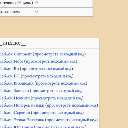
в течение 91 день)
0
еднее время
0
_ИНДЕКС__
аблон:Comment
(
просмотреть исходный код
)
аблон:Nobr
(
просмотреть исходный код
)
аблон:Rp
(
просмотреть исходный код
)
аблон:БП
(
просмотреть исходный код
)
аблон:Википедия
(
просмотреть исходный код
)
аблон:Записки
(
просмотреть исходный код
)
аблон:Некниги
(
просмотреть исходный код
)
аблон:Поперёк музыки
(
просмотреть исходный код
)
аблон:Скрябин
(
просмотреть исходный код
)
аблон:Этика-Эстетика
(
просмотреть исходный код
)
аблон:Юр.Ханон
(
просмотреть исходный код
)