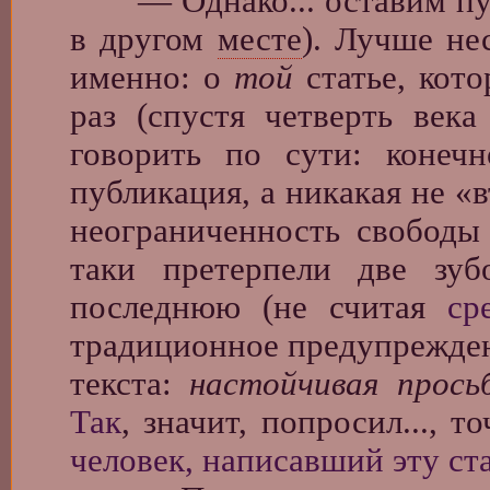
— Однако... оставим пуст
в другом
месте
). Лучше не
именно: о
той
статье, кот
раз (спустя четверть век
говорить по сути: коне
публикация, а никакая не «
неограниченность свободы 
таки претерпели две зуб
последнюю (не считая
ср
традиционное предупрежд
текста:
настойчивая прос
Так
, значит, попросил..., 
человек, написавший эту ст