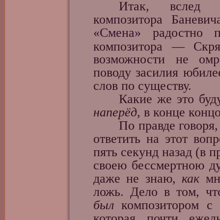
Итак, вслед за
композитора Баневи
«Смена»
радостно пр
композитора — Скря
возможности не омр
поводу засилия юбилее
слов по существу.
Какие же это будут 
наперёд
, в конце концо
По правде говоря, п
ответить на этот вопр
пять секунд назад (в 
своею бессмертною д
даже не знаю,
как
мне
ложь. Дело в том, чт
был
композитором с т
которая почти еже