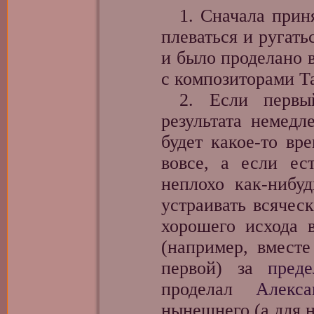
1. Сначала приня
плеваться и ругать
и было проделано 
с композиторами Т
2. Если первый
результата немедл
будет какое-то вр
вовсе, а если е
неплохо как-нибу
устраивать всячес
хорошего исхода в
(например, вместе
первой) за
пред
проделал
Алекс
нынешнего (а для н