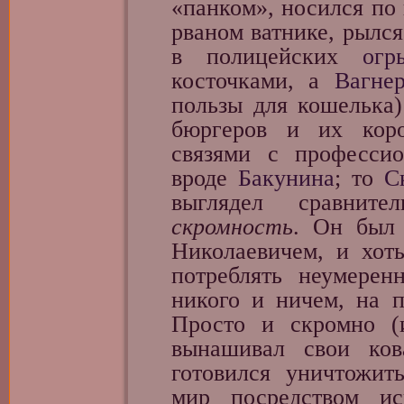
«па́нком», носился по
рваном ватнике, рылс
в полицейских
огр
косточками, а
Вагне
пользы для кошелька)
бюргеров и их коро
связями с професси
вроде
Бакунина
; то
С
выглядел сравни
скромность
. Он был
Николаевичем, и хот
потреблять неумерен
никого и ничем, на п
Просто и скромно (
вынашивал свои ков
готовился уничтожит
мир посредством ис