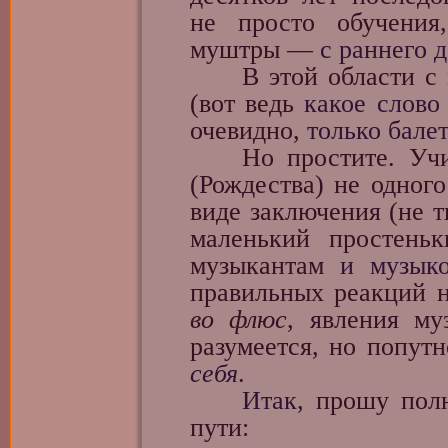
не просто обучения
муштры —
с раннего д
В этой области с
(вот ведь
какое слово
очевидно,
только бале
Но простите. Учиты
(Рождества) не одного
виде заключения (не т
маленький простень
музыкантам
и музык
правильных реакций 
во флюс
, явления му
разумеется, но попут
себя
.
Итак
, прошу пол
пути: