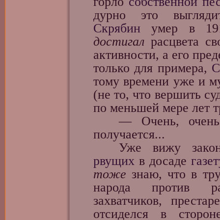
горло
собственной пе
дурно это выгляди
Скрябин
умер в 191
достигал
расцвета св
активности, а его пре
только для примера,
С
тому времени уже и му
(не то, что вершить су
по меньшей мере лет т
— Очень, очень н
получается...
Уже вижу законно
рвущих
в досаде
газет
тоже
знаю, что в тр
народа против раз
захватчиков, преста
отсиделся в сторо