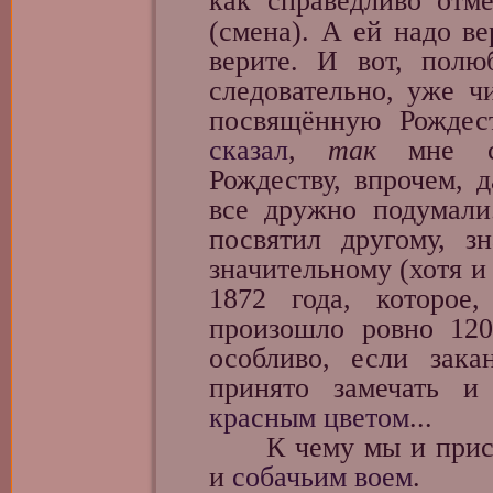
как справедливо отме
(смена). А ей надо вер
верите. И вот, полю
следовательно, уже ч
посвящённую Рождест
сказал
,
так
мне ск
Рождеству, впрочем, 
все дружно подумали
посвятил другому, з
значительному (хотя и
1872 года, которое,
произошло ровно 120
особливо, если зак
принято замечать и
красным цветом
...
К чему мы и прист
и
собачьим воем
.