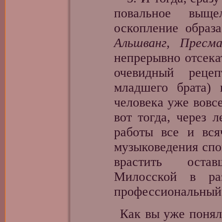
повальное выще
оскопление образа
Альшванг, Пресма
непрерывно отсек
очевидный реце
младшего брата) 
человека уже вовс
вот тогда, через 
работы все и вс
музыковедения спо
врастить оста
Милосской в р
профессиональный
Как вы уже поняли, 