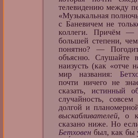
телевидению между пе
«Музыкальная полночь
с Баневичем не тольк
коллеги. Причём — 
большей степени, че
понятно? — Погодит
объясню. Слушайте в
наизусть (как «отче 
мир названия:
Бетх
почти ничего не зна
сказать,
истинный о
случайность, совсем 
долгой и планомерно
выскабливателей
, о к
сказано ниже. Но есл
Бетховен
был, как бы 