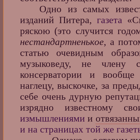
Одно из самых извес
изданий Питера,
газета
«См
ряскою (это случится годо
нестандартненькое
, а пот
статью очевидным образ
музыковеду, не члену с
консерватории и вообще
наглецу, выскочке, за пред
себе очень дурную репут
изрядно известному с
измышлениями
и
отвязанн
и на страницах той же газет