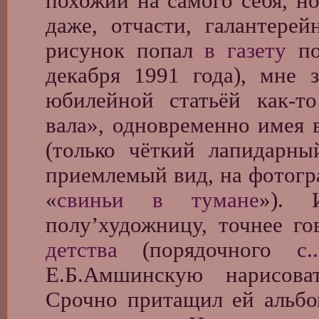
похожий на самого себя, н
даже, отчасти, галантере
рисунок попал
в газету
по
декабря 1991 года), мне 
юбилейной статьёй как-то
вала», одновременно имея 
(только чёткий лапидарны
приемлемый вид, на фотогр
«
свиньи в тумане
»). 
полу’художницу, точнее го
детства
(порядочного
с
Е.Б.Амшинскую нарисова
Срочно притащил ей альбо