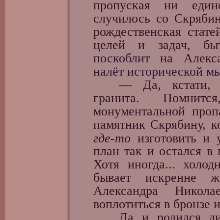
пропуская ни един
случилось со Скряби
рождественская стате
целей и задач, б
поскоблит
на Алекса
налёт исторической м
— Да, кстати, не
гранита. Помни
монументальной проп
памятник Скрябину, к
где-то
изготовить и у
план так и остался в
Хотя иногда... холо
бывает искренне ж
Александра Никол
воплотиться в бронзе и
Да и родился ли е