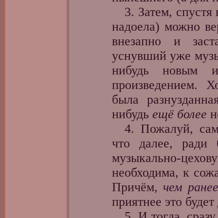
3. Затем, спустя 
надоела) можно ве
внезапно и заст
уснувший уже музы
нибудь новым
произведением.
Х
была разнузданна
нибудь
ещё более
н
4. Пожалуй, сам
что далее, ради 
музыкально-цехо
необходима, к со
Причём,
чем ране
приятнее это буде
5. И тогда, сразу