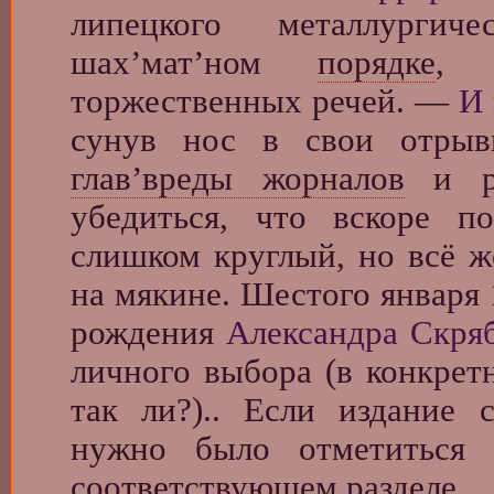
липецкого металлургич
шах’мат’ном
порядке
, 
торжественных речей. —
И 
сунув нос в свои отрывн
глав’вреды жорналов
и ру
убедиться, что вскоре п
слишком круглый, но всё 
на мякине. Шестого января 
рождения
Александра Скря
личного выбора (в конкрет
так ли?).. Если издание 
нужно было отметиться
соответствующем разделе.