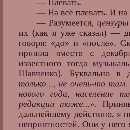
— Плевать.
— На всё плевать. И на в
— Разумеется,
цензуры
их (как я уже сказал) — д
говоря: «до» и «после». С
пришла вместе с декабр
известного тогда
музыкаль
Шавченко
). Буквально в 
только...,
не очень-то там
.
нового года, население 
редакции тоже...»
. Приня
дальнейшему действию, я п
неприятностей
. Они у него