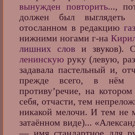
вынужден повторить
..., 
должен был выглядеть з
отосланном в редакцию
га
нижними ногами г-на
Кири
лишних слов
и звуков). 
ленинскую
руку (левую, ра
задавала пастельный и, от
прежде всего, в нём с
противу’речие, на которо
себя, отчасти, тем непрело
никакой мелочи. И тем не м
затаённом виде)... «Алекса
— имя стандартное для ру