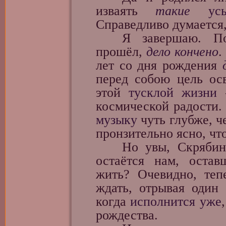
изваять
такие
ус
Справедливо думается
Я завершаю. П
прошёл,
дело кончено
.
лет со дня рождения
перед собою цель ос
этой
тусклой жизни
—
космической радости.
музыку
чуть глубже, 
пронзительно ясно, чт
Но увы, Скрябин д
остаётся нам, оста
жить? Очевидно, теп
ждать, отрывая один 
когда
исполнится уже
рождества.