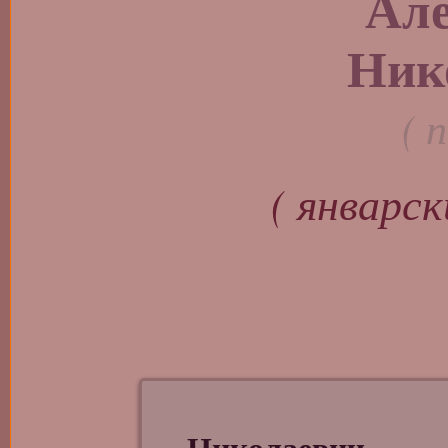
Ал
Ник
( 
( январск