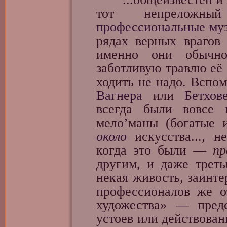
тот непреложн
профессиональные му
рядах верных врагов 
именно они обычно
заботливую травлю её 
ходить не надо. Вспо
Вагнера
или
Бетхов
всегда были вовсе
мело’маны (богатые 
около
искусства..., н
когда это были —
п
другим, и даже треть
некая живость, заинте
профессионалов же о
художества» — пред
устоев или действован