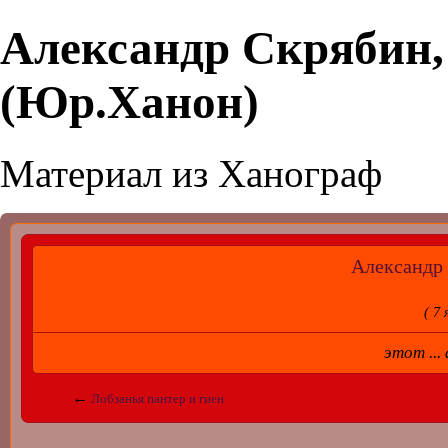
Александр Скрябин,
(Юр.Ханон)
Материал из Ханограф
Александр
( 7 
этот ..
←
Лобзанья пантер и гиен