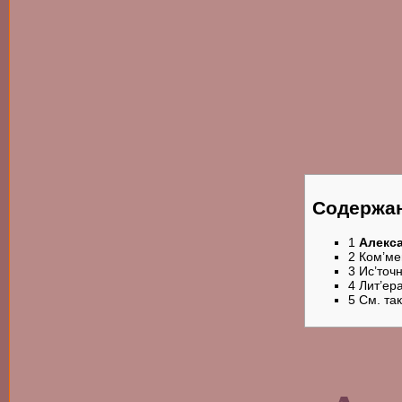
Содержа
1
Алекс
2
Ком’ме
3
Ис’точ
4
Лит’
5
См. так