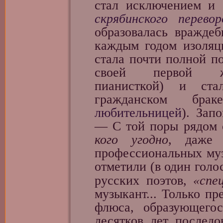
стал исключением и 
скрябинского перево
образовалась враждеб
каждым годом изоляц
стала почти полной по
своей первой же
пианисткой) и ст
гражданском б
любительницей
). Зап
— С той поры рядом 
кого угодно
, даже 
профессиональных муз
отметили (в один голо
русских поэтов,
«спе
музыкант... Только пр
флюса, образующего
десятков лет последо