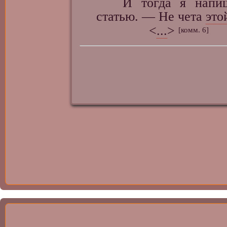
И тогда я напишу
статью. — Не чета
это
<
...
>
[комм. 6]