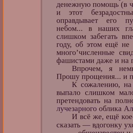
денежную помощь (в ч
и этот безрадостн
оправдывает его пу
небом... в наших г
слишком забегать вп
году, об этом ещё не
много’численные сви
фашистами даже и на 
Впрочем, я немног
Прошу прощения... и
К сожалению, на м
выпало слишком мало
претендовать на полн
лучезарного
облика
Ал
И всё же, ещё кое-ч
сказать — вдогонку ух
...общеизвестен и не