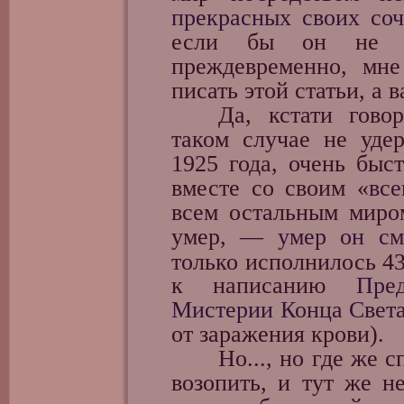
прекрасных своих со
если бы он не
преждевременно, мн
писать этой статьи, а 
Да, кстати говоря
таком случае не уде
1925 года, очень быс
вместе со своим «
вс
всем остальным миро
умер, —
умер он см
только исполнилось 43
к написанию
Пре
Мистерии Конца Свет
от заражения крови).
Но..., но где же сп
возопить, и тут же 