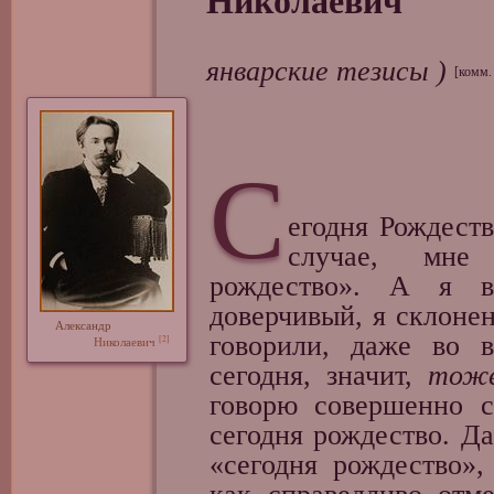
Николаевич
январские тезисы )
[комм.
С
егодня Рождест
случае, мне 
рождество». А я во
доверчивый, я склонен
Александр
говорили, даже во 
[2]
Николаевич
сегодня, значит,
тож
говорю совершенно с
сегодня рождество. Да
«сегодня рождество»,