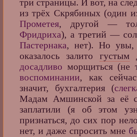
три страницы. И вот, на с
из трёх Скрябиных (один и
Прометея
, другой — то
Фридриха
), а третий — со
Пастернака
, нет). Но увы
оказалось залито
густым
д
досадливо
морщиться (не т
воспоминании
, как сейчас
значит, бухгалтерия (
слегк
Мадам Амшинской за её 
заплатили (я об этом уз
признаться, до сих пор нело
нет, и даже спросить мне
б