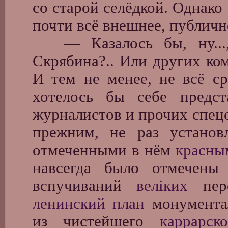
со старой селёдкой. Однако
почти всё внешнее, публично
— Казалось бы, ну..., 
Скрябина?.. Или других ко
И тем не менее, не всё ср
хотелось бы себе предста
журналистов и прочих спецо
прежним, не раз установ
отмеченными в нём
красны
навсегда было отмечены
вспучиваний
велiких
перс
ленинский план
монумента
из чистейшего
каррарск