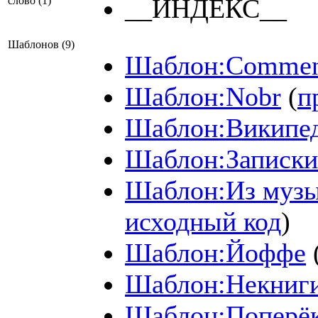
__ИНДЕКС__
слово (1)
Шаблонов (9)
Шаблон:Comme
Шаблон:Nobr
(
п
Шаблон:Википе
Шаблон:Записки
Шаблон:Из музы
исходный код
)
Шаблон:Йоффе
Шаблон:Некниг
Шаблон:Поперё