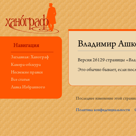
Владимир Ашке
Навигация
Перейти к:
навигация
,
поиск
Заглавная: Ханограф
Версия 26129 страницы «Вла
Камера-обскура
Это обычно бывает, если пос
Несвежие правки
Все статьи
Лавка Избранного
Последнее изменение этой страниц
Политика конфиденциальности