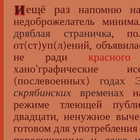
и
ещё раз
напомню на 
недоброжелатель миним
дряблая страничка
, по
от(ст)уп(л)ений, объявил
не ради
красного
хано’графические 
(послевоенных)
годах 
скрябинских
временах
на
режиме тлеющей публ
двадцати, ненужное выче
готовом для употребления