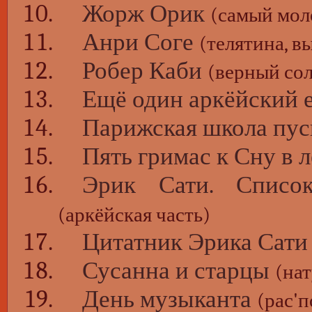
Жорж Орик
(самый мол
Анри Соге
(телятина, в
Робер Каби
(верный сол
Ещё один аркёйский 
Парижская школа пус
Пять гримас к Сну в 
Эрик Сати. Список
(аркёйская часть)
Цитатник Эрика Сати
Сусанна и старцы
(на
День музыканта
(рас'п