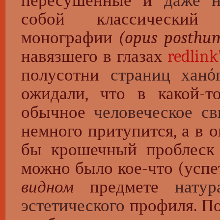
пересушенные и
даже н
собой классический 
монографии
(opus posthu
навязшего в глазах
redlink
полусотни
страниц ханó
ожидали, что в какой-
обычное
человеческое св
немного притупится, а в 
бы крошечный проблеск 
можно было кое-что (успет
видном
предмете
натур
эстетического
профиля. По