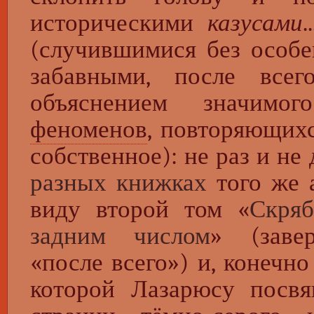
историческими
казусами
(случившимися без особе
забавными, после всег
объяснением значимо
феноменов
, повторяющих
собственное): не раз и н
разных книжках
того же а
виду второй том «
Скряб
задним числом
» (заве
«после всего») и, конечн
которой Лазарюсу посв