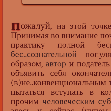
п
ожалуй,
на этой точке
Принимая во внимание по
практику полной бес
бес..сознательной
попул
образом,
автор
и податель
объявить себя окончате
(в)не..конвенциональным т
пытаться вступать в к
прочим
человеческим суб
здесь и сейчас (ничем