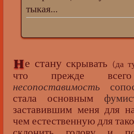
тыкая...
н
е стану
скрывать
(да т
что прежде все
несопоставимость
сопос
стала основным
фумис
заставившим меня для на
чем естественную для так
склонить голову и п