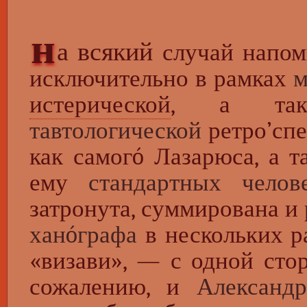
н
а всякий
случай напомн
исключительно в рамках
м
истерической
, а т
тавтологической
ретро’спе
как самогó Лазарюса, а 
ему
стандартных челов
затронута, суммирована и
ханóграфа
в нескольких р
«визави», — с одной сто
сожалению, и
Александ