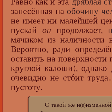
Равно как и эта
дряблая с
занесённая на
обочину че
не имеет ни малейшей цен
пускай
он
продолжает,
мячиком из наличности в
Вероятно, ради определ
оставить на поверхности 
круглой калоши), однако
очевидно не стóит труда.
пустоту.
С такой же н
изменной
(е)