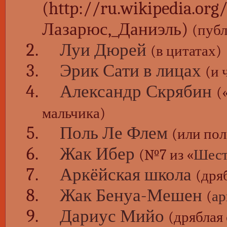
(пуб
Луи Дюрей
(в цитатах)
Эрик Сати в лицах
(и 
Александр Скрябин
(
мальчика)
Поль Ле Флем
(или пол
Жак Ибер
(№7 из «
Шест
Аркёйская школа
(дря
Жак Бенуа-Мешен
(
ар
Дариус Мийо
(дряблая