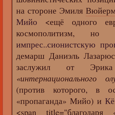
на стороне Эмиля
Вюйер
Мийо
<ещё одного евр
космополитизм, н
импрес..сионистскую про
демарш Даниэль Лазарюс
заслужил от Эрика
«интернационального ол
(против которого, в о
«пропаганда» Мийо) и
Кё
<span title="благодаря