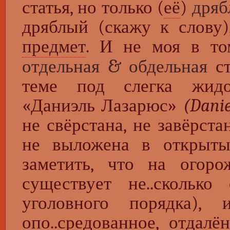
статья, но только (
её
)
дряб
дряблый (скажу к слову)
предмет
. И не моя в том
&
отдельная
обдельная
ст
теме под слегка жидо’
«Даниэль Лазарюс»
(Dani
не свёрстана, не завёрста
не выложена в откры
заметить, что на огор
существует не..сколько
уголовного порядка), 
опо..средованное, отдал