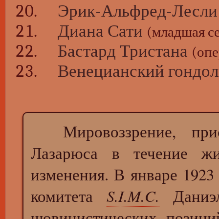
Эрик-Альфред-Лесли
Диана Сати
(младшая с
Бастард Тристана
(опе
Венецианский гондол
Мировоззрение
, при
Лазарюса в течение жи
изменения. В январе 1923
комитета
S.I.M.C.
Даниэл
шовинистических позици