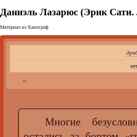
Даниэль Лазарюс (Эрик Сати.
Материал из Ханограф
дря
ав
←
Многие безусло
остались за бортом «
г