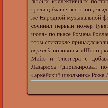
любых коллективных постан
зрелищ (чаще всего под эги
же Народной музыкальной фе
сочинил первый номер (уве
июля» по пьесе Ромена Ролла
этом спектакле принадлежали
верхней
половины «Шестёрк
Мийо
и
Онеггера
с добав
Лазарюса (дирижировал пос
«
аркёйский школьник
»
Роже 