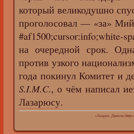
который великодушно спу
проголосовал — «за» Мийо"
#af1500;cursor:info;white-
на очередной срок. Одн
против узкого национализ
года покинул Комитет и д
S.I.M.C.
, о чём написал и
Лазарюсу
.
«
Лазарюс, Даниэль