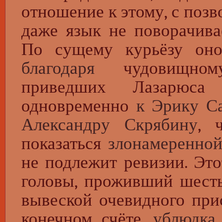
отношение к этому, с позв
даже язык не поворачива
По сущему курьёзу он
благодаря
чудовищному 
приведших Лазарюса
одновременно
к Эрику С
Александру Скрябину
, 
показаться
злонамеренно
не подлежит ревизии. Это
головы, проживший шесть
вывеской очевидного прис
конечном счёте,
ублюдка