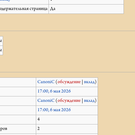
содержательная страница
Да
ы
ы
й
CanoniC
(
обсуждение
|
вклад
)
17:00, 6 мая 2026
CanoniC
(
обсуждение
|
вклад
)
17:00, 6 мая 2026
4
оров
2