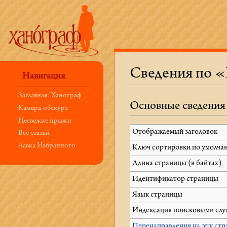
Сведения по 
Навигация
Перейти к:
навигация
,
поиск
Заглавная: Ханограф
Основные сведения
Камера-обскура
Несвежие правки
Отображаемый заголовок
Все статьи
Лавка Избранного
Ключ сортировки по умолча
Длина страницы (в байтах)
Идентификатор страницы
Язык страницы
Индексация поисковыми сл
Перенаправления на эту стр