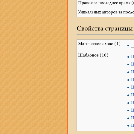
Правок за последнее время (
Уникальных авторов за посл
Свойства страницы
Магическое слово (1)
_
Шаблонов (10)
Ш
Ш
Ш
Ш
Ш
Ш
Ш
Ш
Ш
Ш