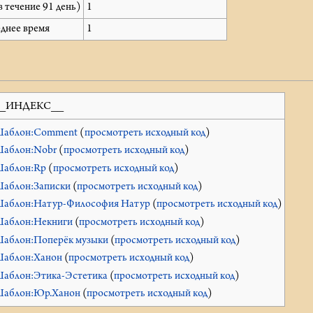
в течение 91 день)
1
еднее время
1
_ИНДЕКС__
аблон:Comment
(
просмотреть исходный код
)
аблон:Nobr
(
просмотреть исходный код
)
аблон:Rp
(
просмотреть исходный код
)
аблон:Записки
(
просмотреть исходный код
)
аблон:Натур-Философия Натур
(
просмотреть исходный код
)
аблон:Некниги
(
просмотреть исходный код
)
аблон:Поперёк музыки
(
просмотреть исходный код
)
аблон:Ханон
(
просмотреть исходный код
)
аблон:Этика-Эстетика
(
просмотреть исходный код
)
аблон:Юр.Ханон
(
просмотреть исходный код
)