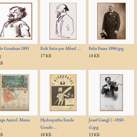
le Goudeau 1891
Erik Satie par Alfred …
Felix Faure 1896.jpg
g
17 КБ
14 КБ
КБ
rge Auriol. Menu
Hydropathe Emile
Josef Gungl (~1850-
…
Goude…
s).jpg
КБ
18 КБ
13 КБ