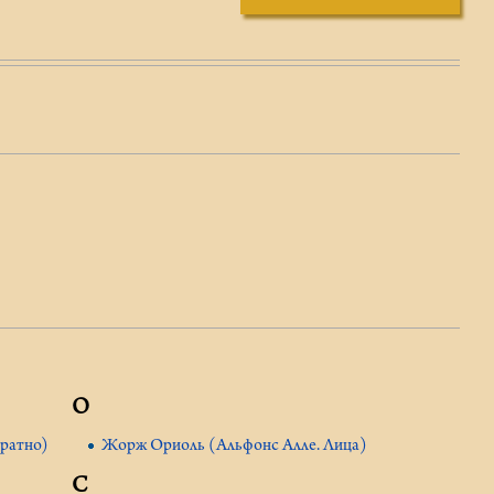
О
братно)
Жорж Ориоль (Альфонс Алле. Лица)
С