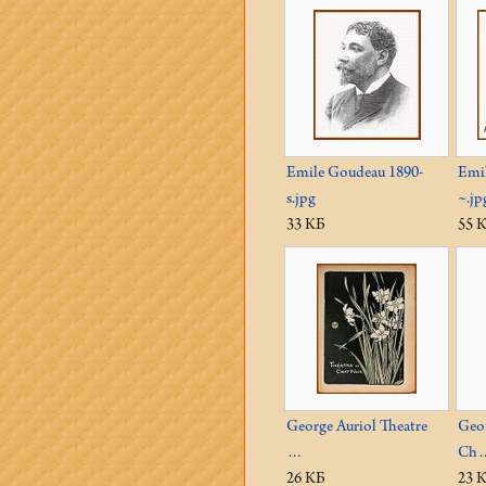
Emile Goudeau 1890-
Emi
s.jpg
~.jp
33 КБ
55 
George Auriol Theatre
Geo
…
Ch
26 КБ
23 