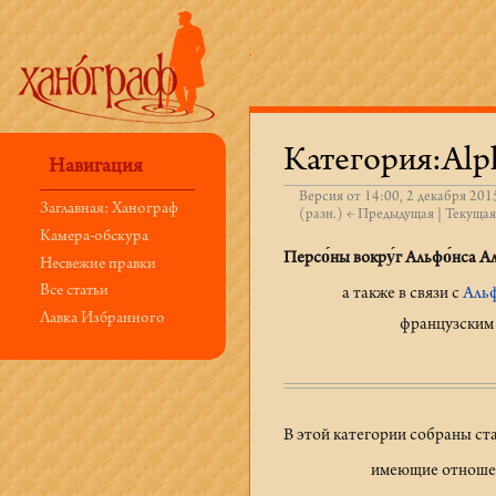
Категория:Alph
Навигация
Версия от 14:00, 2 декабря 201
Заглавная: Ханограф
(разн.) ← Предыдущая | Текущая
Перейти к:
навигация
,
поиск
Камера-обскура
Персо́ны вокру́г Альфо́нса Ал
Несвежие правки
Все статьи
а также в связи с
Аль
Лавка Избранного
французским 
В этой категории собраны ст
имеющие отношен