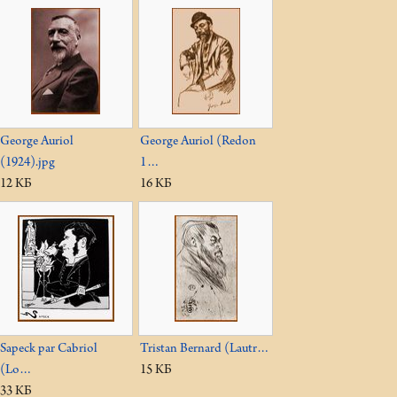
George Auriol
George Auriol (Redon
(1924).jpg
1…
12 КБ
16 КБ
Sapeck par Cabriol
Tristan Bernard (Lautr…
(Lo…
15 КБ
33 КБ