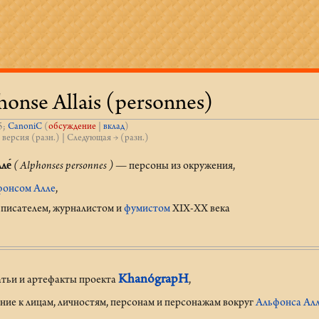
onse Allais (personnes)
5;
CanoniC
(
обсуждение
|
вклад
)
 версия (разн.) | Следующая → (разн.)
ле́
( Alphonses personnes )
— персоны из окружения,
фонсом Алле
,
писателем, журналистом и
фумистом
XIX-XX века
KhanógrapH
атьи и артефакты проекта
,
ие к лицам, личностям, персонам и персонажам вокруг
Альфонса Ал