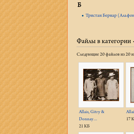
Б
Тристан Бернар (Альфон
Файлы в категории 
Следующие 20 файлов из 20 и
Allais, Gitry &
Alla
Donnay…
17 
21 КБ