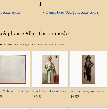
Г
с Алле. Лица)
Эмиль Гудо (Альфонс Алле. Лица)
«Alphonse Allais (personnes)»
меющихся принадлежат к этой категории.
is-Malevich 1883-1…
Bibi la Pope Leo XIII …
Bibi la puree, A.Grass…
КБ
15 КБ
19 КБ