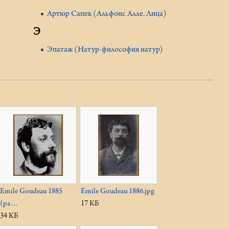
Артюр Сапек (Альфонс Алле. Лица)
Э
Эпатаж (Натур-философия натур)
Emile Goudeau 1885
Emile Goudeau 1886.jpg
(pa…
17 КБ
34 КБ