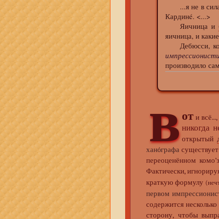
...я не в силах
Кардинé. <...>
Яичница и
яичница, и какие
Дебюсси, ко
импрессионисти
производило са
в
от
и всё..
никогда 
открытый
ханóграфа
существует 
переоценённом комо’
Фактически, игнориру
краткую формулу
(неч
первом импрессионис
содержится несколько
сторону, чтобы выпр