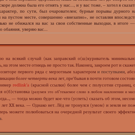
скоре должна была его отнять у нас..., и у вас тоже, – хотел я сказат
ктер, по сути, был очарователен; бурные порывы дурного на
и на пустом месте, совершенно «внезапно», не оставляя впоследс
лько не обижался на вас за свои собственные выходки, в итоге — 
 обаяния, уверяю вас...
ю на всякий случай (как заправский о(ш)куриватель минималь
, на этом месте отнюдь не просто так. Наконец, закроем рот и скаже
мозиторе первого ряда с мерзотным характером
и поступками
, аб
ликации
более четверти века
лет, пре’бывая в почти готовом состоя
пример
redlink’а
(красной ссылки) более чем с полусотни страниц, 
я о(б)становка
(разумея это об’текаемое слово в любом наклонении и ма
гда..., — тогда можно будет кое-что (успеть) сказать об этом, несо
лет XX века. — Однако нет. Лёд не тронулся (умом) и земля не по
ерь можете полюбоваться на очередной результат своего эффектн
а
.