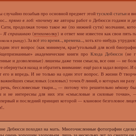
о бы случайно позабыв про основной предмет этой
тусклой статьи
и вн
ос...
прямо в лоб:
«почему же авторы работ о Дебюсси годами и д
 Сати, продолжая точно такое же (по нижней сути) молчание, кото
 —
Я спрашиваю
(
втихомолку
) и ответ мне известен как свои пять 
. За всё
это время..., времена...
, хоть кто-нибудь утрудилс
локола в рынду)
один этот вопрос (как минимум, крае’угольный для всей биографии 
общепризнанные» академические книги про
Клода Дебюсси
(не г
енные и дозволенные) лишены даже тени смысла, все они — не боле
 обернуться назад и обратить внимание: ещё раз я задал вопрос. И с
т его и впредь. И не только на один этот вопрос. В жизни & твор
 важнейших смысловых (силовых) точек & линий, о которых ни разу
у речь, бессловесные твари..., — потому что решительно
нéкому
был
 и не интересны для них эти «смысловые и силовые точки», 
 первый и последний принцип которой — клановое безголовое лице
!..
ебюсси походил на мать. Многочисленные фотографии сделали
ды очень хорошим здоровьем, лишь за несколько лет до смерти он