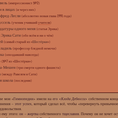
вель
(импрессионист №2)
и в лицах
(и через них)
ьфред-Лесли
(абсолютно новая глава 1991 года)
уссель
(ученик учивший
учителя
)
идатуры одного меня
(статья Эрика)
 Эрика Сати
(обо всём и ни о чём)
ей
(самый старый из «
Шестёрки
»)
ладиль
(профессор бледной немочи)
ка
(опоздавший навсегда)
р
(№7 из «Шестёрки»)
уа-Мешен
(три смерти одного фашиста)
а
(между Равелем и Сати)
я школа
(последняя)
е мои «
Гимнопедии
» имели на
его <
Клода Дебюсси
>
собственном конце
чинения –
этот успех
, который сделал всё, чтобы «перевернуть привычно
удовольствия.
ему этого:
он – жертва
собственного
тщеславия
. Почему он не хочет о