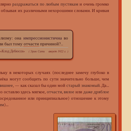
улярно
раздражаться по любым пустякам
и очень громко
но обзывая их различными нехорошими словами. И кривая
лизму: она
импрессионистична
во
 ли был тому
отчасти
причиной?..
 «
Клод Дебюсси
»
(
Эрик Сати
август 1922 г. )
льку в некоторых случаях (последнее замечу глубоко в
намёка могут сообщить по сути значительно больше, чем
 лишнее
, — как сказал бы один мой
старый знакомый
. Да...
о оставлю здесь мягкое,
отчасти, вялое
или
даже дряблое
опосредованное или принципиальное) отношение к этому
им
)...