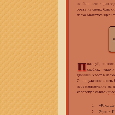
особенности характер
орать на своих близк
палка Мальтуса здесь 
Э
в
п
ожалуй, несколь
скобках) удар к
длинный хвост в неск
Очень удачное слово.
пере’направление на 
человеку с бычьей
шее
«
Клод Д
Эрнест 