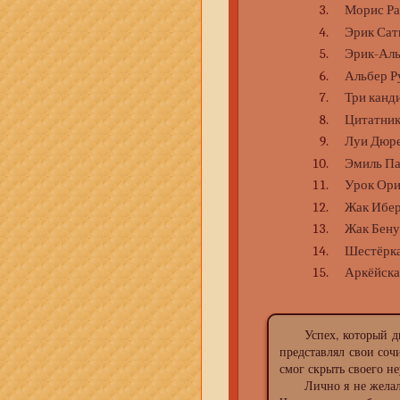
Морис Ра
Эрик Сат
Эрик-Ал
Альбер Р
Три канд
Цитатник
Луи Дюр
Эмиль Па
Урок Ори
Жак Ибе
Жак Бен
Шестёрк
Аркёйска
Успех, который дв
представлял свои со
смог скрыть своего не
Лично я не желал 