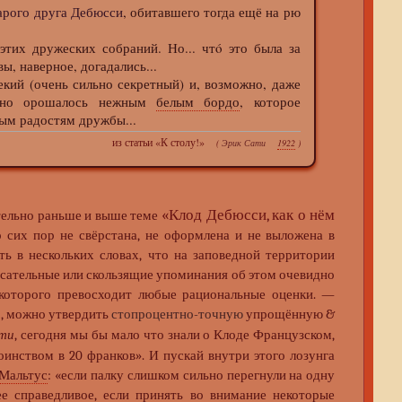
арого друга Дебюсси
, обитавшего тогда ещё на рю
тих дружеских собраний. Но... чтó это была за
ы, наверное, догадались...
екий (очень сильно секретный) и, возможно, даже
озно орошалось нежным
белым бордо
, которое
ым радостям дружбы...
из статьи «К столу!»
(
Эрик Сати
1922
)
«Клод Дебюсси, как о нём
тельно раньше и выше теме
 сих пор не свёрстана, не оформлена и не выложена в
ь в нескольких словах, что на заповедной территории
асательные или скользящие упоминания об этом очевидно
которого превосходит любые рациональные оценки. —
, можно утвердить
стопроцентно-точную
упрощённую &
)
ати
, сегодня мы бы мало что знали о Клоде Французском,
нством в 20 франков». И пускай внутри этого лозунга
Мальтус
: «если палку слишком сильно перегнули на одну
е справедливое, если принять во внимание некоторые