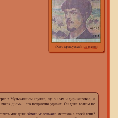
«
Клод французский
»
(
20 франков
)
рте в Музыкальном кружке, где он сам и дирижировал, и
е вверх дном» – его неприятно удивил. Он даже толком не
ставить мне даже
сáмого маленького
местечка в своей тени?