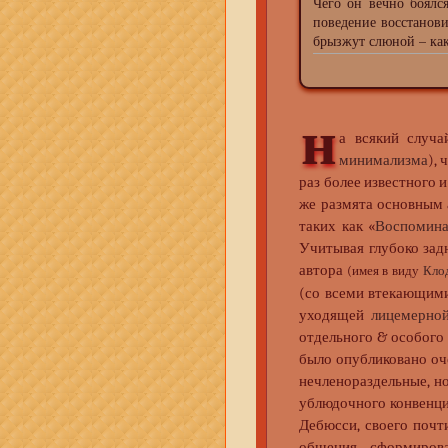
Чего он вечно боялс
поведение восстанов
брызжут слюной – ка
н
а всякий случ
минимализма
), 
раз более известного 
же размята основным
таких как «
Воспомина
Учитывая глубоко зад
автора
(имея в виду
Кло
(со всеми втекающими
уходящей
лицемерной
отдельного & особого 
было опубликовано о
нечленораздельные, н
ублюдочного конвенци
Дебюсси, своего почт
общения, сформирова