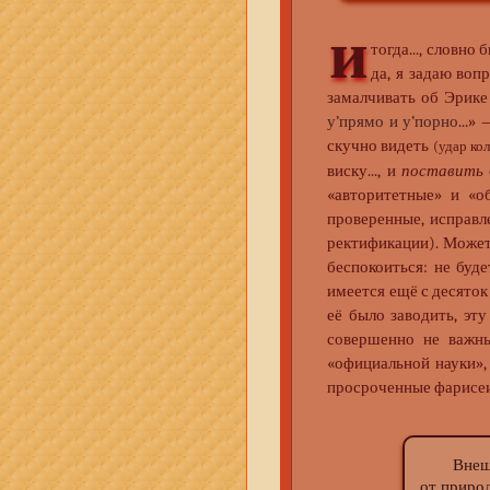
и
тогда..., словн
да, я задаю вопр
замалчивать об Эрике
у’прямо и у’порно
...»
скучно видеть
(удар ко
виску..., и
поставить
«авторитетные» и «
проверенные, исправл
ректификации). Можете
беспокоиться: не буде
имеется ещё с десяток
её было заводить, эт
совершенно не важны
«официальной науки»,
просроченные фарисеи
Внешне Д
от приро