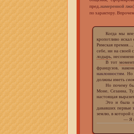
пред..
намеренной лжи
по характеру. Впроче
Когда мы впервы
кропотливо искал 
Римская премия...
себе, ни на своей 
лодырь
, несомненн
В тот
момен
французов, нако
наклонностям
. Но
сво
должны иметь
Но почему бы для
Моне, Сезанна, Ту
настоящая выразит
Это и была исхо
дававших первые
землю, в которой с
— Я не хочу от