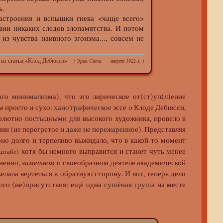
ь.
строения и вспышки гнева <чаще всего>
твии никаких следов
злопамятства
. И потом
из чувства наивного эгоизма..., совсем не
из статьи «
Клод Дебюсси
»
(
Эрик Сати
, август 1922 г. )
ного
минимализма
), что это лирическое от(ст)уп(л)ение
м просто и сухо:
хано’графическое
эссе о Клоде Дебюсси,
солютно
постыдными для
высокого художника, провело в
нии (не перегретое и
даже не пережаренное
). Представляя
оно долго и терпеливо выжидало, что в какой-то момент
хотя бы немного выправится и станет чуть менее
сштабе)
мненно,
заметном
и своеобразном деятеле академической
желала вертеться в обратную сторону.
И вот
, теперь дело
ого (не)присутствия: ещё одна
сушёная груша
на месте