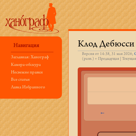
Клод Дебюсси 
Навигация
Версия от 14:38, 31 мая 2026;
Заглавная: Ханограф
(разн.) ← Предыдущая | Текущая
Перейти к:
навигация
,
поиск
Камера-обскура
Несвежие правки
Все статьи
Лавка Избранного
←