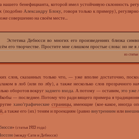
а нашего бенефицианта, которой имел устойчивую склонность рег
их (подобно
Александру Блоку
, говоря только к примеру), регуляр
тоже совершенно на своём месте...
стетика Дебюсси во многих его произведениях близка симво
сём его творчестве. Простите мне слишком простые слова: но не я
из статьи
ких слов, сказанных только что, — уже вполне достаточно, поско
улаком в лоб (или по лбу), а также несколько слов прозрачного 
олько оборотов вокруг
заднего входа
. А потому — оставим,
это уже
 Якобы — последнее. Потому что ради вящего примера я традиционн
другие
хано’графические
страницы
, имеющие (кое-какое, иногда 
й
, а также его (их) теням и проекциям (равно
внутренним
или
внешн
ебюсси
»
(статья 1922 года)
Шоссон
(между Сати и Дебюсси)