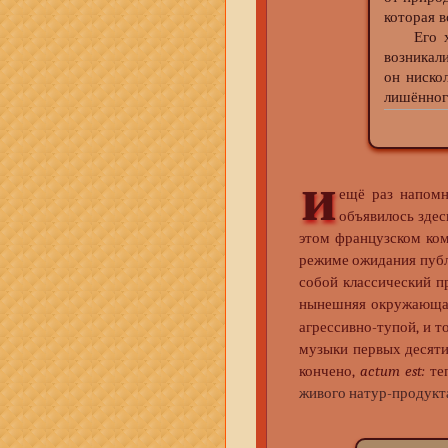
которая в
Его хара
возникал
он ниско
лишённого
и
ещё раз напомн
объявилось здесь
этом французском ко
режиме ожидания пуб
собой классический 
нынешняя окружающа
агрессивно-тупой, и то
музыки первых десяти 
кончено,
actum est:
теп
живого натур-продукт