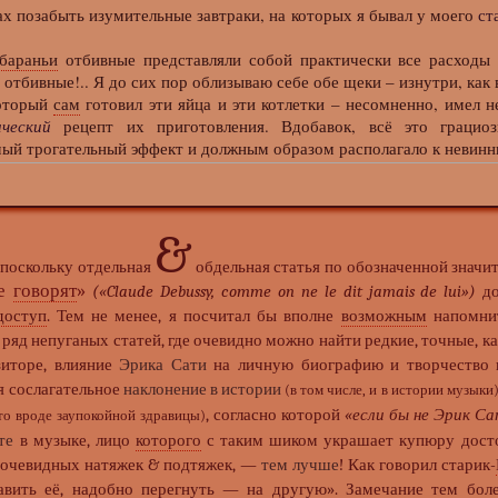
 позабыть изумительные завтраки, на которых я бывал у моего
ст
бараньи
отбивные представляли собой практически все расходы э
 отбивные!.. Я до сих пор облизываю себе обе щеки – изнутри, как в
торый
сам
готовил эти яйца и эти котлетки – несомненно, имел н
ческий
рецепт их приготовления. Вдобавок, всё это граци
мый трогательный эффект и должным образом располагало к невинн
&
., поскольку отдельная
обдельная статья по обозначенной значи
не
говорят
»
(«Claude Debussy, comme on ne le dit jamais de lui»)
до
доступ
. Тем не менее, я посчитал бы вполне
возможным
напомнит
ряд непуганых статей, где очевидно можно найти редкие, точные, к
зиторе, влияние
Эрика Сати
на личную биографию и творчество 
я сослагательное
наклонение в истории
(в том числе, и в истории музыки
, согласно которой
«если бы не Эрик С
то вроде заупокойной здравицы)
те
в музыке, лицо
которого
с таким шиком украшает купюру достои
 очевидных натяжек & подтяжек, —
тем лучше
! Как говорил старик-
авить её, надобно перегнуть — на другую». Замечание тем боле