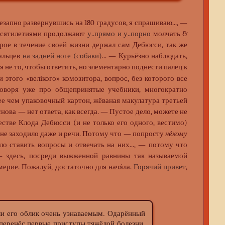
езапно развернувшись на 180 градусов, я спрашиваю..., —
есятилетиями продолжают
у..прямо и у..порно
молчать &
рое в течение своей жизни держал сам Дебюсси, так же
пальцев
на задней ноге (собаки)
... — Курьёзно наблюдать,
я не то, чтобы ответить, но элементарно поднести палец к
этого «велiкого» комозитора, вопрос, без которого все
оворя уже про общепринятые учебники, многократно
е чем упаковочный картон, жёваная макулатура третьей
нова — нет ответа, как всегда. — Пустое дело, можете не
честве Клода Дебюсси (и не только его одного, вестимо)
 не заходило даже и речи. Потому что — попросту
нéкому
о ставить вопросы и отвечать на них..., — потому что
— здесь, посреди выжженной равнины так называемой
мерие. Пожалуй, достаточно для начáла.
Горячий привет
,
 его облик очень узнаваемым. Одарённый
 перенёс первые приступы тяжёлой болезни,