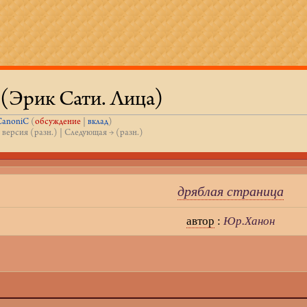
(Эрик Сати. Лица)
CanoniC
(
обсуждение
|
вклад
)
 версия (разн.) | Следующая → (разн.)
дряблая страница
автор
:
Юр.Ханон