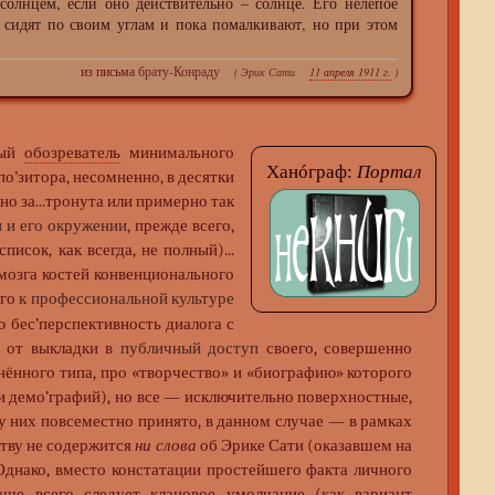
 солнцем, если оно действительно – солнце. Его нелепое
о сидят по своим углам и пока помалкивают, но при этом
из письма
брату-Конраду
(
Эрик Сати
11 апреля 1911 г.
)
ный
обозреватель
минимального
Ханóграф:
Портал
опо’зитора, несомненно, в десятки
дно за...тронута или примерно так
 и его окружении
, прежде всего,
(список, как всегда, не полный)...
мозга костей конвенционального
его
к профессиональной культуре
 бес’перспективность диалога с
я от выкладки в
публичный доступ
своего, совершенно
снённого типа, про «творчество» и «биографию» которого
и демо’графий), но все — исключительно поверхностные,
у них повсеместно принято, в данном случае — в рамках
ству не содержится
ни слова
об Эрике Сати (оказавшем на
Однако, вместо констатации простейшего факта личного
аще всего следует клановое умолчание (как вариант