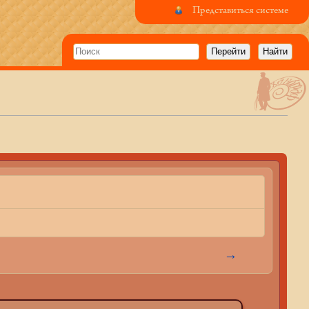
Представиться системе
→