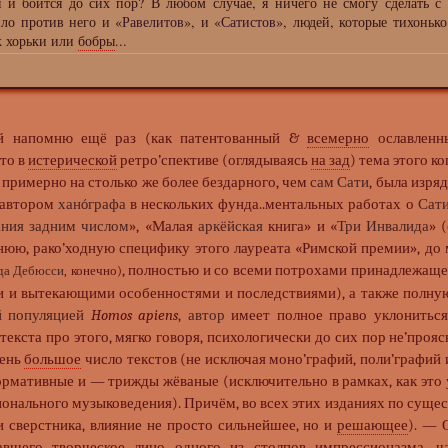
я и боится до сих пор? В любом случае, я ничего не смогу сделать с
ило против него и «
Равелитов
», и «
Сатистов
», людей, которые тихоньк
к хорьки или
бобры
...
ай напомню ещё раз (как патентованный &
всемерно
ославлен
что в
истерической
ретро’спективе (оглядываясь
на зад
) тема этого к
и примерно на столько же более бездарного, чем
сам Сати
, была изря
 автором
ханóграфа
в нескольких фунда..ментальных работах о
Сати
ния задним числом
», «Малая
аркёйская
книга» и «
Три Инвалида
» 
нюю, рако’ходную специфику этого лауреата «Римской премии», до 
, полностью и со всеми потрохами принадлежащ
да Дебюсси
, конечно)
 и вытекающими особенностями и последствиями), а также полную
 популяцией
Homos apiens
,
автор
имеет полное право уклонитьс
текста про этого, мягко говоря, психологически до сих пор не’проя
чень
большое
число текстов (не исключая моно’графий, поли’графий 
ормативные и — трижды жёваные (исключительно в рамках, как это 
онального музыковедения). Причём, во всех этих изданиях по суще
и сверстника, влияние не просто сильнейшее, но и
решающее
). — 
вшего творческое лицо одного из столпов импрессионазма, ч