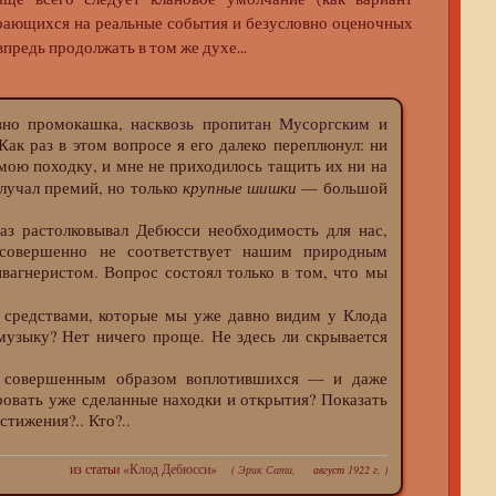
рающихся на реальные события и безусловно оценочных
впредь продолжать в том же духе...
вно промокашка,
насквозь пропитан Мусоргским
и
Как раз в этом вопросе я его далеко переплюнул: ни
 мою походку, и мне не приходилось тащить их ни на
крупные шишки
олучал премий, но только
— большой
раз растолковывал Дебюсси необходимость для нас,
 совершенно не соответствует нашим
природным
ивагнеристом. Вопрос состоял только в том, что мы
средствами, которые мы уже давно видим у Клода
музыку? Нет ничего проще. Не здесь ли скрывается
 совершенным образом воплотившихся — и даже
ровать уже сделанные находки и открытия? Показать
стижения?.. Кто?..
из статьи «
Клод Дебюсси
»
(
Эрик Сати
, август 1922 г. )