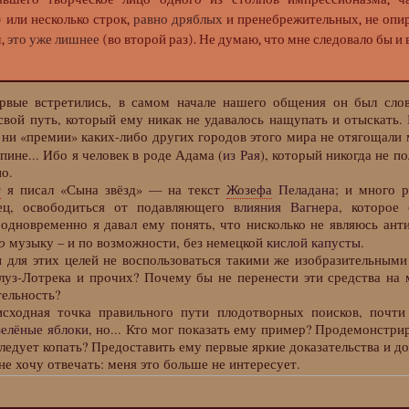
) или несколько строк,
равно дряблых
и пренебрежительных, не опи
м,
это уже лишнее
(во второй раз). Не думаю, что мне следовало бы и 
е встретились, в самом начале нашего общения он был сло
свой путь, который ему никак не удавалось нащупать и отыскать. 
, ни «премии» каких-либо других городов этого мира не отягощали
спине... Ибо я человек в роде Адама (
из Рая
), который никогда не п
о.
т
я писал «Сына звёзд» — на текст
Жозефа
Пеладана
; и много 
нец, освободиться от подавляющего
влияния Вагнера
, которое
 одновременно я давал ему понять, что нисколько не являюсь ант
ю
музыку – и по возможности, без немецкой
кислой капусты
.
 этих целей не воспользоваться такими же изобразительными 
луз-Лотрека и прочих? Почему бы не перенести эти средства на 
ельность?
дная точка правильного пути плодотворных поисков, почти
зелёные яблоки
, но... Кто мог показать ему пример? Продемонстри
ледует копать? Предоставить ему первые яркие доказательства и до
вечать: меня это больше не интересует.