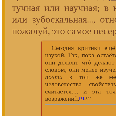
тучная или научная; в 
или зубоскальная..., о
пожалуй, это самое несер
Сегодня критики ещ
наукой. Так, пока остаё
они делали, чтó делают
словом, они менее изуч
почти
в той же мере
человечества свойст
считается..., и эта т
возражений.
[1]
:377