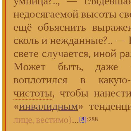
умница?.., — глядевш
недосягаемой высоты сво
ещё объяснить выражен
сколь и нежданные?.. — 
свете случается, иной р
Может быть, даже 
воплотился в какую-
чистоты
, чтобы нанест
«
инвалидным
» тенденц
...
лице, вестимо)
[8]
:288