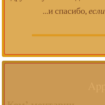
...и спасибо,
если
App
Ком’ ментарии