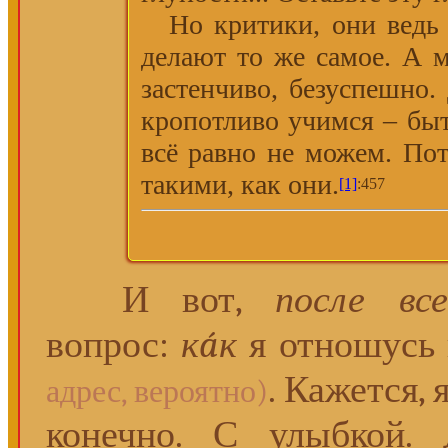
Но критики, они ведь 
делают то же самое. А 
застенчиво, безуспешно
кропотливо учимся – быт
всё равно не можем. По
такими, как они.
[1]
:457
И вот,
после все
вопрос:
кáк
я отношусь 
. Кажется,
адрес, вероятно)
конечно. С улыбкой.