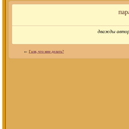
пар
дважды авт
←
Галя, что мне делать?