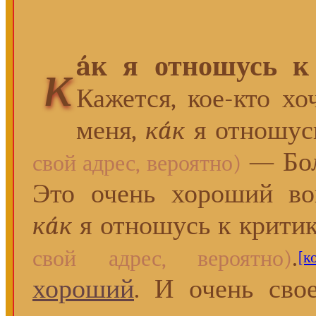
áк я отношусь к
к
Кажется, кое-кто хо
меня,
кáк
я отношус
— Бол
свой адрес, вероятно)
Это очень хороший воп
кáк
я отношусь к крити
.
свой адрес, вероятно)
[
хороший
. И очень сво