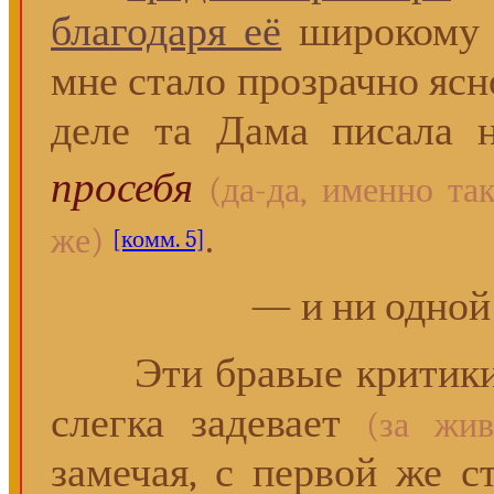
благодаря её
широкому ж
мне стало прозрачно ясно
деле та Дама писала
просебя
(да-да, именно та
.
же)
[комм. 5]
— и ни одной 
Эти бравые критики...
слегка задевает
(за жив
замечая, с первой же с