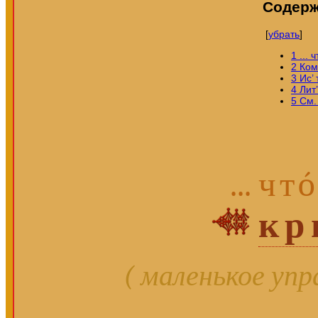
Содер
[
убрать
]
1
...
ч
2
Ком
3
Ис’
4
Лит
5
См. 
...
чт
кр
( маленькое уп