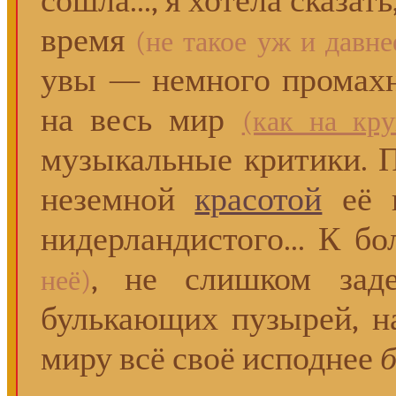
сошла..., я хотела сказат
время
(не такое уж и давне
увы — немного промахну
на весь мир
(как на кру
музыкальные критики. П
неземной
красотой
её к
нидерландистого... К 
, не слишком заде
неё)
булькающих пузырей, н
миру всё своё исподнее