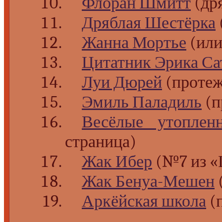
Флоран Шмитт
(др
Дряблая Шестёрка
Жанна Мортье
(или
Цитатник Эрика Са
Луи Дюрей
(проте
Эмиль Паладиль
(п
Весёлые утопле
страница)
Жак Ибер
(№7 из «
Жак Бенуа-Мешен
Аркёйская школа
(