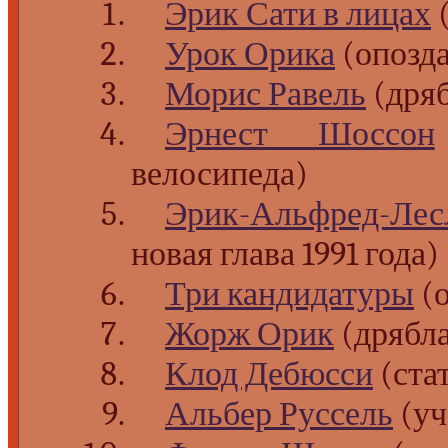
Эрик Сати в лицах
(
Урок Орика
(опозд
Морис Равель
(дряб
Эрнест Шоссон
велосипеда)
Эрик-Альфред-Лес
новая глава 1991 года)
Три кандидатуры
(о
Жорж Орик
(дрябла
Клод Дебюсси
(ста
Альбер Руссель
(уч