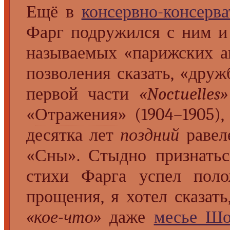
Ещё в
консервно-консерв
Фарг подружился с ним и
называемых «парижских ап
позволения сказать, «дру
первой части
«Noctuelles»
«
Отражения
» (1904–1905)
десятка лет
поздний
равел
«Сны». Стыдно признать
стихи Фарга успел поло
прощения, я хотел сказат
«кое-что»
даже
месье Шо