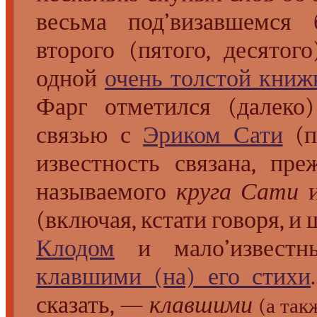
весьма под’визавшемся 
второго (пятого, десятог
одной
очень толстой книж
Фарг отметился (далек
связью с
Эриком Сати
(по
известность связана, пре
называемого
круга Сати
и
(включая, кстати говоря, и
Клодом
и мало’известн
клавшими (на) его стихи
сказать, —
клавшими
(а та