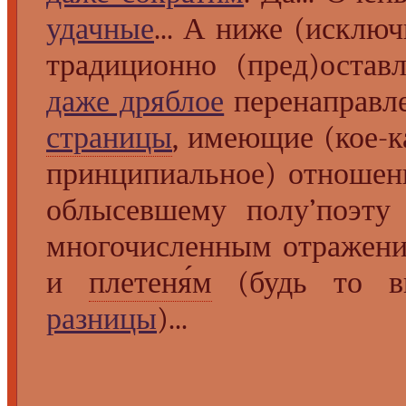
удачные
... А ниже (исклю
традиционно (пред)остав
даже дряблое
перенаправл
страницы
, имеющие (кое-к
принципиальное) отношен
облысевшему полу’поэту 
многочисленным отражения
и
плетеня́м
(будь то в
разницы
)...