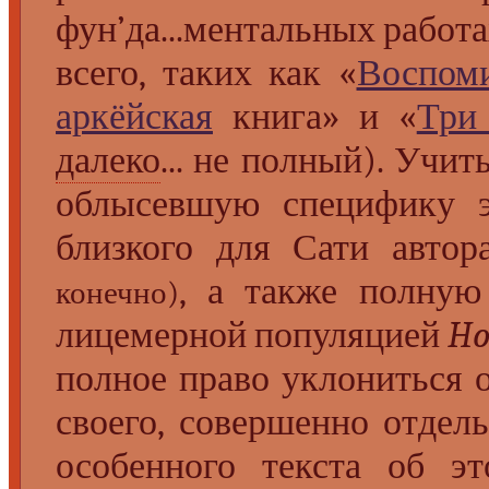
фун’да...ментальных работ
всего, таких как «
Воспом
аркёйская
книга» и «
Три
далеко
... не полный). Учи
облысевшую специфику э
близкого для Сати авто
, а также полную 
конечно)
лицемерной популяцией
Ho
полное право уклониться 
своего, совершенно отдел
особенного текста об эт