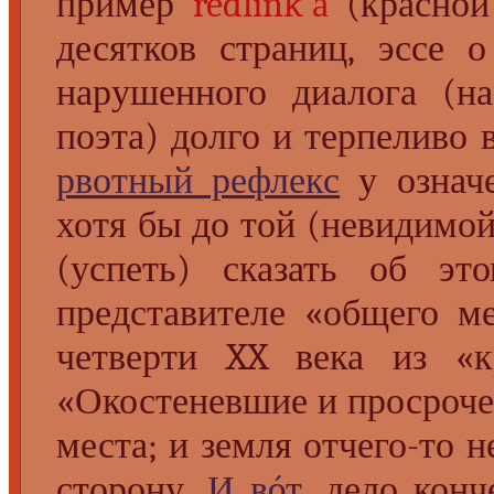
пример
redlink’а
(красной
десятков страниц, эссе 
нарушенного диалога (на
поэта) долго и терпеливо 
рвотный рефлекс
у означе
хотя бы до той (невидимой
(успеть) сказать об эт
представителе «общего м
четверти XX века из «к
«Окостеневшие и просроч
места; и земля отчего-то 
сторону.
И вóт
, дело кон