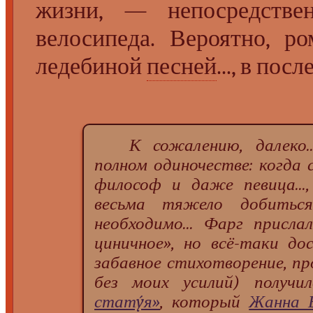
жизни, — непосредстве
велосипеда. Вероятно, р
ледебиной
песней
..., в пос
К сожалению, далеко.
полном одиночестве: когда 
философ и даже певица...
весьма тяжело добитьс
необходимо... Фарг присл
циничное», но всё-таки д
забавное стихотворение, пр
без моих усилий) получи
статýя»
, который
Жанна 