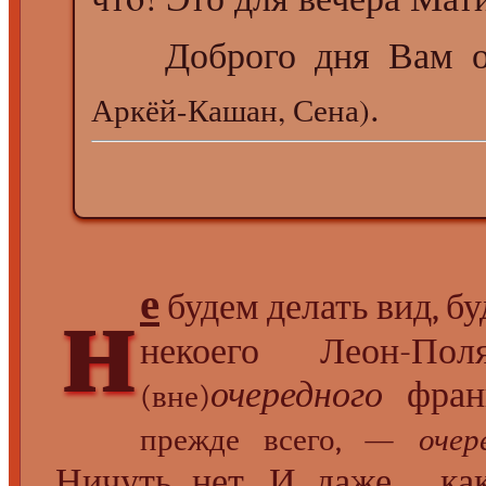
Доброго дня Вам 
.
Аркёй-Кашан, Сена)
н
е
будем делать вид, б
некоего Леон-П
очередного
франц
(вне)
прежде всего, —
очер
Ничуть нет. И даже..., к