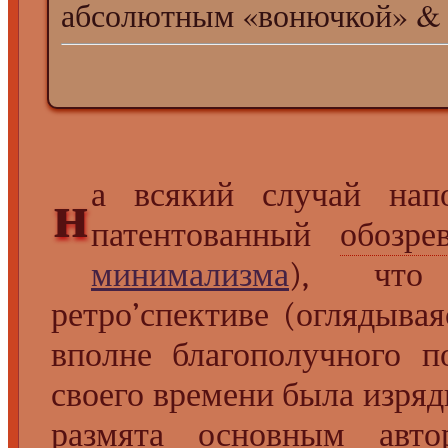
абсолютным «вонючкой» & 
а всякий случай на
н
патентованный
обозре
минимализма
), ч
ретро’спективе (оглядыва
вполне благополучного п
своего времени была изрядн
размята основным ав