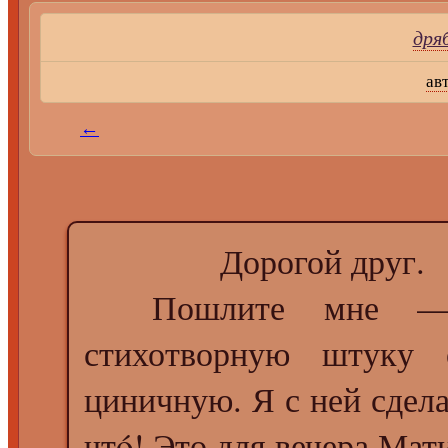
дря
ав
←
Дорогой друг.
Пошлите мне — не
стихотворную штуку
циничную. Я с ней сдел
чтó! Это для вечера Мат