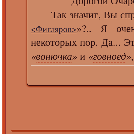
Дорогой Очароват
Так значит, Вы спр
»?.. Я оче
<Фигляров>
некоторых пор. Да... Э
«
вонючка
»
«
говноед
»
и