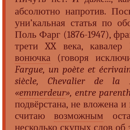
абсолютно напротив. Пос
уни’кальная статья по о
Поль Фарг (1876-1947), фр
трети XX века, кавалер 
вонючка
(говоря исключ
Fargue, un poète et écrivai
siècle, Chevalier de la
«
emmerdeur
», entre parent
подвёрстана, не вложена 
считаю
возможным
оста
несколько скупых слов об 