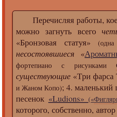
Перечисляя работы, кое
можно загнуть всего
чет
«Бронзовая статуя»
(одн
несостоявшиеся
«
Ароматн
фортепиано с рисунками
существующие
«Три фарса 
; 4. маленький
и Жаном Копо)
песенок
«Ludions»
(«
Фигляр
которого, собственно, автор