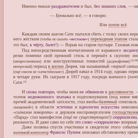
Именно
таким
раздражителем
и был,
без лишних слов
, — он
—
Буквально всё
, — я говорю.
Или
почти всё
.
Каждым своим шагом Сати пытался сбить с толку своих верных
него жёстким
переходным этапом
стала
(чтобы не сказать «
жестоким
»)
это был,
к чёрту, балет
!) — Взрыв на старом пустыре. Газовая ата
Под непосредственным впечатлением от взрывного
эксцент
резко поменял свой прежний стиль и перешёл к скупому ли
или конструктивных тонкостей
[5]
:29
(импрессионизма)
(додекафонии).
период
в жизни
Дюрея, так называемый
«период сати
интересный)
Дюрей начал в 1914 году, однако пер
(ещё совсем не «сатисти́ческие»)
в четыре руки. Их сыграли в 1917 году, посреди военного (по
Сати.
[3]
И
снова повторю
, чтобы меня
не обвинили
в
рассеянности
. 
толчок
недюжинного эпатажа
и подтолкнувшим (под некое мяг
прочей академической затхлости, стал
якобы-
балетный
спектакль
в области
эстетики
и
идеологии искусства
невозмож
священной»)
«сигналом поворота»
и дерзким ниспровергателем
господствую
«Парад» стал манифестом
(ещё не существующего!)
сюрреализма
реальность. И даже само по себе
это слово «сюрреализм»
впервые 
Даже полвека спустя участники и свидетели этого событи
Франсис Пуленк
описывал обстановочку премь
маленький композитор