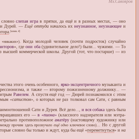
Мх.Савояров
, словно
слепая игра
в прятки, да ещё и в разных местах, — оно
и и Дурей. —
Ещё оттуда
началось их
неузнанное, неузнающее
и
втора
.
[комм. 4]
. Когда молодой человек (почти подросток) случайно
: «никаких»)
анторов
», где
они оба
(удивительное дело!) были... чужими. — То
 высшей коммерческой школы. Другой (тот, что постарше) — из
чества этого очень особенного,
ярко-эксцентричного
музыканта и
импрессионизма, и также — второму пожизненному должнику... —
 хитрым
Равелем
. А спустя ещё год — Дюрей познакомился с этим
самым
«сатистом»
, о которых не раз толковал сам Сати, с равным
аимоотношений Сати и Дурея. Всё дело...,
и вся собака
здесь была
превращавших его —
в
«пиона»
(классного надзирателя или мэтра-
метрально противоположное
аматёру
(настоящему художнику или
... Но с другой
 между прочим здесь прозвучало
ещё одно
ключевое слово)
рые словно бы только и ждут, куда бы ещё «
переметнуться
» и
на