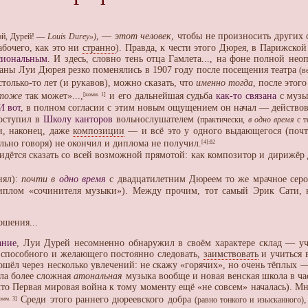
, —
этот человек
, чтобы не произносить других
«эй, Дурей! —
Louis Durey»)
абочего, как это ни
странно
). Правда, к чести этого Дюрея, в Парижско
сиональным
. И здесь, словно тень отца Гамлета..., на фоне полной не
ланы Луи Дюрея резко поменялись в 1907 году после посещения театра
(в
столько-то лет (и рукавов), можно сказать, что
именно тогда
, после этог
тоже
так может»...,
и его дальнейшая судьба
как-то связана
с музы
[комм. 1]
И вот
, в полном согласии с этим новым ощущением он начал — действо
поступил в
Школу канторов
вольнослушателем
(практически,
в одно время
с т
, наконец, даже
композиции
— и всё это у одного выдающегося (почт
льно говоря) не окончил и диплома не получил.
[4]
:82
идётся сказать со всей возможной прямотой: как композитор и дирижё
нял):
почти в
одно время
с двадцатилетним Дюреем то же мрачное сер
плом «сочинителя музыки»). Между прочим, тот самый Эрик Сати, к
ошения...
ание
, Луи Дурей несомненно обнаружил в своём характере склад — у
 способного и желающего постоянно следовать,
заимствовать
и учиться 
ошёл через несколько увлечений: не скажу «горячих», но очень тёплых 
ала более сложная
атональная
музыка вообще и новая венская школа в час
что Первая мировая война к тому моменту ещё «не совсем» началась). 
Среди этого раннего дюреевского добра
омм. 3]
(равно тонкого и изысканного)