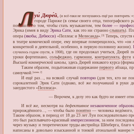
л
уи́ Дюре́й
,
(и всё-таки не погнушаюсь ещё раз повторить: 
городе Париже (в семье своего отца, типографского р
помышлял о том, чтобы стать музыкантом, тем
более — профес
Эрика (имея в виду
Эрика Сати
, как это ни странно
слышать
). П
опера
(якобы, Дебюсси)
«Пеллеас и
Мелисанда
».
Теперь, спустя 
[3]
в театре комической опере, ему впервые померещилось, что «он
конкретной и деятельной, особенно, в первую половину жизни).
, где он продолжал учиться, Дюрей 
случилось годом спустя, в 1908)
уроки фортепиано,
сольфеджио
,
гармонии
,
контрапункта
,
фуги
и
Высшей коммерческой школы
, здесь Дюрей никакого курса (форма
Таким образом, подытоживая содержание
первого
абзаца, пр
самоучкой.
[комм. 2]
И ещё раз..., на всякий случай
повторю
(для тех, кто не по
сорокалетний Эрик Сати (однако, всё же
получивший
в руки ди
занудистого «
Пеллеаса
».
— Впрочем, к делу это как будто не имеет отн
И всё же, несмотря на
дефективное
незаконченное образов
прирождённого..., — чтобы было
понятно
— человека ведóмого,
Таким образом, в период от 18 до 23 лет Луи последовательно пр
это был расплывчато-красивый
импрессионизм
, за ним последов
через музыку и теоретические труды австрийца Шёнберга, благо 
написаны в довольно изысканной и тонкой атональной манере.
[к