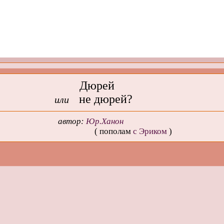
Дюрей
не дюрей?
или
автор:
Юр.Ханон
( пополам
с Эриком
)