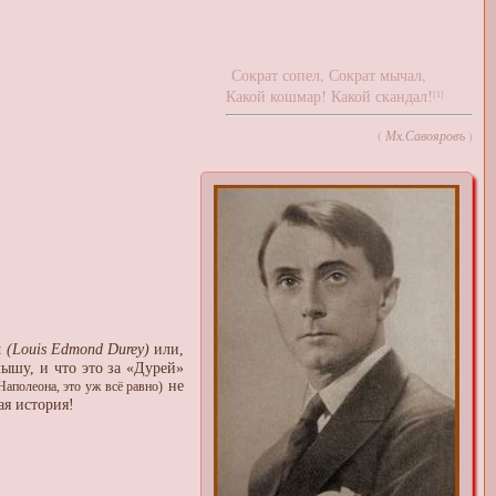
Сократ сопел, Сократ мычал,
Какой кошмар! Какой скандал!
[1]
(
Мх.Савояровъ
)
й
(Louis Edmond Durey)
или,
слышу, и что это за «Дурей»
не
Наполеона, это уж всё равно)
ая история!