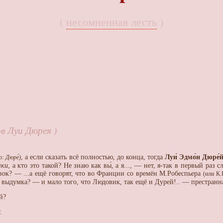
(
несомненная лесть
)
ов Луи Дюрея )
, а если сказать всё полностью, до конца, тогда
Луи́ Эдмо́н Дюре́
: Дюре́)
чки
, а кто это такой? Не знаю как вы́, а я..., — нет, я-так в первый раз 
вок? — ...а ещё говорят, что во Франции со времён М.Робеспьера
(или К.
кая выдумка? — и мало того, что Людовик, так ещё и Дурей!.. — престранн
й?
.