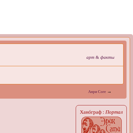
арт
&
факты
→
Анри Соге
Ханóграф :
Портал