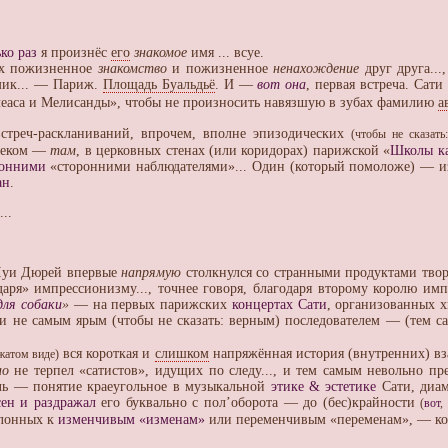
ко раз
я произнёс
его
знакомое
имя ... всуе.
их пожизненное
знакомство
и пожизненное
ненахождение
друг друга...
омик... — Париж.
Площадь Буальдьё
. И —
вот она
, первая встреча. Сат
леаса и Мелисанды», чтобы не произносить навязшую в зубах фамилию
а
треч-раскланиваний, впрочем, вполне эпизодических
(чтобы не сказать
веком —
там
, в церковных стенах (или коридорах) парижской «
Школы к
ронними
«сторонними наблюдателями»... Один (который помоложе) — из
ан
.
..
 Луи Дюрей впервые
напрямую
столкнулся со странными продуктами твор
одаря» импрессионизму..., точнее говоря, благодаря второму королю 
ля собаки
»
— на первых парижских
концертах Сати
, организованных
ли не самым ярым (чтобы не сказать: верным) последователем — (тем 
вся короткая и
слишком
напряжённая история (внутренних) вз
сжатом виде)
но
не терпел «сатистов», идущих по следу..., и тем самым невольно 
ль — понятие краеугольное в музыкальной
этике & эстетике
Сати, диа
сен и раздражал
его буквально с пол’оборота — до (бес)крайности
(
вот
,
клонных к
изменчивым «изменам»
или переменчивым «переменам», — кото