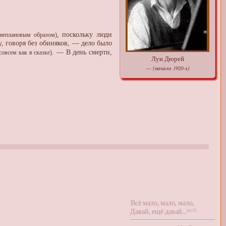
, поскольку люди
внеплановым образом)
, говоря без обиняков, — дело было
. — В день смерти,
совсем как в сказке)
Луи Дюрей
(начало 1920-х)
—
Всё мало, мало, мало,
Давай, ещё давай...
[6]
:71