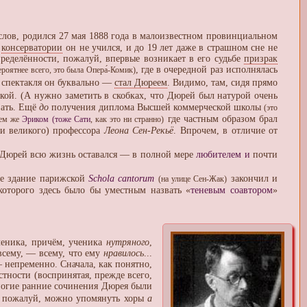
 слов, родился 27 мая 1888 года в малоизвестном провинциальном
й
консерватории
он не учился, и до 19 лет даже в страшном сне не
определённости, пожалуй, впервые возникает в его судьбе
призрак
, где в очередной раз исполнялась
ероятнее всего, это была Опера́-Комик)
о спектакля он буквально —
стал Дюреем
. Видимо, там, сидя прямо
кой. (А нужно заметить в скобках, что Дюрей был натурой очень
вать. Ещё
до
получения диплома Высшей коммерческой школы
(это
где частным образом брал
ем же
Эриком (тоже Сати
, как это ни странно)
и великого) профессора
Леона Сен-Рекьё
. Впрочем, в отличие от
р Дюрей всю жизнь оставался — в полной мере
любителем и
почти
ое здание парижской
Schola cantorum
закончил и
(на улице Сен-Жак)
оторого здесь было бы уместным назвать «
теневым соавтором
»
ченика, причём, ученика
нутряного
,
всему, — всему, что ему
нравилось
...
— непременно. Сначала, как понятно,
тности (воспринятая, прежде всего,
Многие ранние сочинения Дюрея были
, пожалуй, можно упомянуть хоры
a