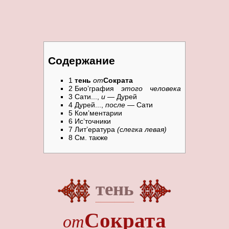
Содержание
1
тень
от
Сократа
2
Био’графия
этого человека
3
Сати...,
и
— Дурей
4
Дурей...,
после
— Сати
5
Ком’ментарии
6
Ис’точники
7
Лит’ература
(слегка левая)
8
См. также
тень
Сократа
от