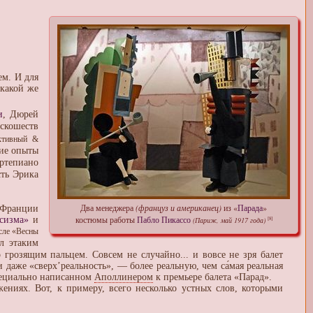
м. И для
 какой же
и
, Дюрей
скошеств
ктивный &
кие опыты
ртепиано
сть Эрика
Два менеджера
(француз и американец)
из «
Парада
»
 Франции
костюмы работы
Пабло Пикассо
сизма»
и
(Париж, май 1917 года)
[8]
сле «Весны
л этаким
грозящим пальцем. Совсем не случайно... и вовсе не зря балет
 даже «сверх’реальность», — более реальную, чем са́мая реальная
пециально написанном
Аполлинером
к премьере балета «Парад».
ниях. Вот, к примеру, всего несколько устных слов, которыми