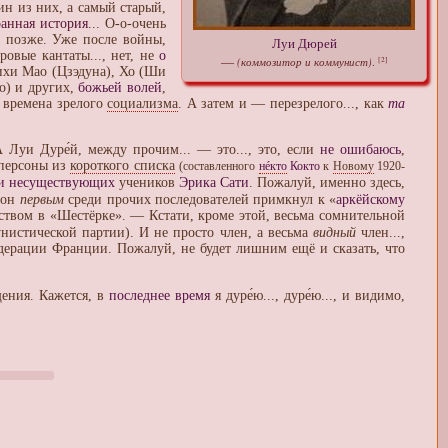
ин из них, а самый старый,
ранная история
... О-о-очень
о позже. Уже после войны,
Луи Дюрей
ровые кантаты..., нет, не
о
—
(коммозитор и коммунист)
[2]
.
тихи Мао (Цзэдуна), Хо (Ши
го) и других,
божьей волей
,
 времена зрелого
социализма
. А затем и — перезрелого..., как
та
 А Луи Дуре́й, между прочим... — это..., это, если
не ошибаюсь
,
 персоны из
короткого списка
(составленного
нéкто
Кокто
к
Новому
1920-
и несуществующих
учеников
Эрика Сати
. Пожалуй, именно здесь,
 он
первым
среди прочих последователей примкнул к «
аркёйскому
твом в «Шестёрке». — Кстати, кроме этой, весьма сомнительной
нистической партии). И не просто член, а весьма
видный
член...,
едерации Франции. Пожалуй, не будет лишним ещё и сказать, что
щения. Кажется, в
последнее время
я дуре́ю..., дуре́ю..., и видимо,