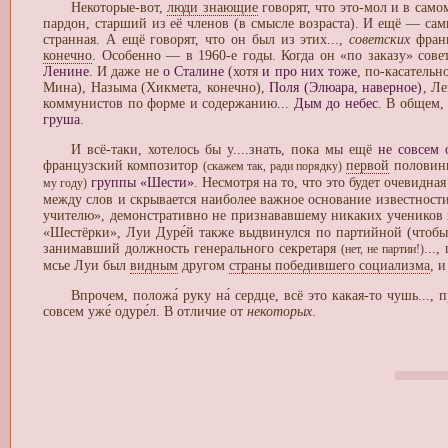
Некоторые-вот,
люди знающие
говорят, что это-мол и в само
пардон, старший из её членов (в смысле возраста). И ещё — са
странная. А ещё говорят, что он был из этих...,
советских
франц
конечно
. Особенно — в 1960-е годы. Когда он «по заказу» совет
Ленине
. И даже не
о Сталине
(хотя
и про них тоже
, по-касатель
Мина), Назыма (Хикмета, конечно),
Поля (Элюара, наверное)
, Л
коммунистов по форме и содержанию...
Дым до небес
. В общем
груша
.
И всё-таки, хотелось бы у....знать, пока мы ещё
не совсем 
французский композитор
первой
половины
(скажем так, ради порядку)
группы «Шести»
. Несмотря на то, что это будет очевидн
му году)
между слов и скрывается наиболее важное основание известности
учителю», демонстративно не признававшему никаких учеников 
«Шестёрки», Луи Дуре́й также выдвинулся по партийной (чтобы 
занимавший должность генерального секретаря
...
(нет, не партии!)
мсье Луи был
видным
другом
страны победившего социализма
, 
Впрочем, положа́ руку на́ сердце, всё это какая-то чушь...,
совсем уже́ одуре́л. В отличие от
некоторых
.