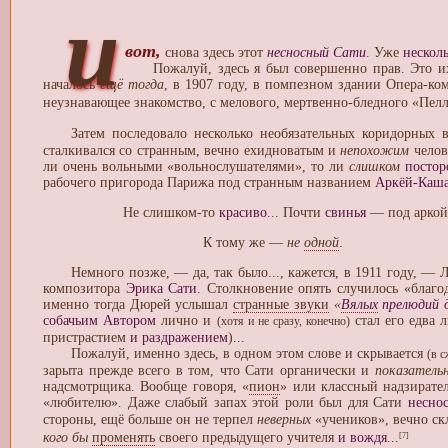
и
вот,
снова здесь этот
несносный Сати
. Уже
несколь
Пожалуй, здесь я был совершенно прав. Это 
началось
ещё тогда
, в 1907 году, в помпезном здании Опера-к
неузнавающее знакомство, с мелового, мертвенно-бледного «Пел
Затем последовало несколько необязательных коридорных вс
сталкивался со странным, вечно ехидноватым и
непохожим
чело
ли очень вольными «вольнослушателями», то ли
слишком
посто
рабочего пригорода Парижа под странным названием
Аркёй-Каш
Не слишком-то
красиво
... Почти
свинья
— под аркой.
К тому же —
не
одной
.
Немного позже, — да, так было..., кажется, в 1911 году, —
композитора
Эрика Сати
. Столкновение опять случилось «благ
именно тогда Дюрей услышал
странные звуки
«
Вялых
прелюдий д
собачьим Автором
лично и
стал его едва 
(хотя и не сразу, конечно)
пристрастием
и раздражением
)...
Пожалуй, именно здесь, в одном этом слове и скрывается
(в 
зарыта прежде всего в том, что Сати органически и
показатель
надсмотрщика. Вообще говоря, «
пион
» или классный надзирате
«любителю». Даже слабый запах этой роли был для Сати
несно
стороны, ещё больше он не терпел
неверных
«учеников», вечно с
кого бы
променять
своего предыдущего учителя
и вождя
...
[7]