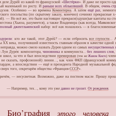
м деле Дуре́й из какой-то французской «
Шестёрки
». И даже не просто од
мый маленький по росту. И
раньше всех облысевший
. В общем,
очень ст
узов. Особенно — во времена
Коминтерна
. А затем
ещё раз
, немног
ского посольства (по скрытому заказу, конечно) сочинял прекрасные х-
ной). — Но всё же, это были настоящие прекрасн(одушн)ые кантаты на с
енгстона (Хьюза, разумеется), а также Владимира (как всегда, Маяковско
,
полный джентльменский
набор: всё
как полагалось
— в благословенные
одурели
: кто же такой, этот
Дуре́й?
— если отбросить
все глупости
...
 XX века, получивший известность главным образом в качестве одной
ая неправда, можно смело назвать Дурея одним из самых
несущественных 
 Луи Дуре́я: композитора,
чиновника
и коммуниста...
без лишних слов
,
и школ, за что и был впоследствии
премирован
членс
(тем же
Жаном Кокто
)
не сказать, профсоюзной) линии..., как член ФКП (французской комму
, пардон, а впоследствии — ещё и президента Народной музыкальной ф
и сверх того, секретарём общества «Франция-
СССР
».
 причём, — несусветная. Возможно, даже на постном масле. Прошу про
— Например, тех..., кому это уже
давно не грозит
.
От рождения
.
Био’графия
этого человека