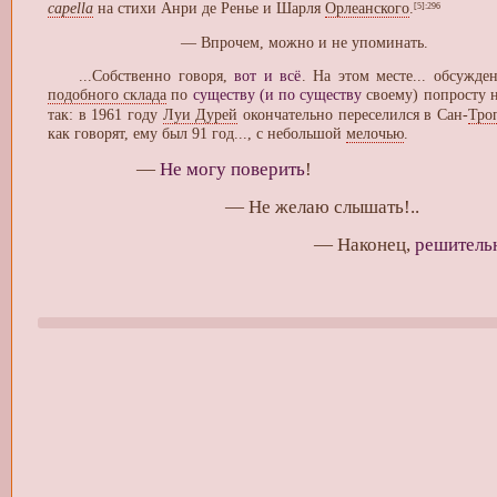
capella
на стихи Анри де Ренье и Шарля
Орлеанского
.
[5]
:296
— Впрочем, можно и не упоминать.
...Собственно говоря,
вот и всё
. На этом месте... обсуж
подобного склада
по
существу (и по существу
своему) попросту 
так: в 1961 году
Луи Дурей
окончательно переселился в Сан-
Тро
как говорят, ему был 91 год..., с небольшой
мелочью
.
—
Не могу поверить
!
— Не желаю слышать!..
— Наконец,
решитель