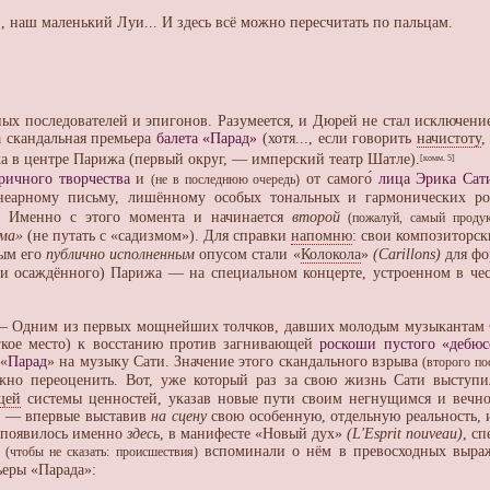
, наш маленький Луи... И здесь всё можно пересчитать по пальцам.
 последователей и эпигонов. Разумеется, и Дюрей не стал исключение
 скандальная премьера
балета «Парад»
(хотя..., если говорить
начистоту
,
ка в центре Парижа (первый округ, — имперский театр Шатле).
[комм. 5]
ричного творчества
и
от самого́
лица Эрика Сат
(не в последнюю очередь)
неарному письму, лишённому особых тональных и гармонических ро
Именно с этого момента и начинается
второй
6
(пожалуй, самый проду
зма»
(не путать с «садизмом»). Для справки
напомню
: свои композиторс
вым его
публично исполненным
опусом стали «
Колокола
»
(Carillons)
для фо
чти осаждённого) Парижа — на специальном концерте, устроенном в че
— Одним из первых мощнейших толчков, давших молодым музыкантам
кое место) к восстанию против загнивающей
роскоши пустого «дебюс
 «
Парад
» на музыку Сати. Значение этого скандального взрыва
(второго по
но переоценить. Вот, уже который раз за свою жизнь Сати выступи
щей
системы ценностей, указав новые пути своим негнущимся и вечно 
, — впервые выставив
на сцену
свою особенную, отдельную реальность, и
появилось именно
здесь
, в манифесте «Новый дух»
(L'Esprit nouveau)
, с
я
вспоминали о нём в превосходных выраже
(чтобы не сказать: происшествия)
еры «Парада»: