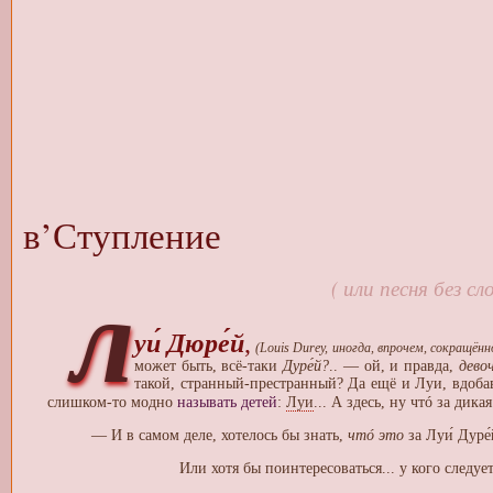
в’Ступление
л
( или песня без сл
уи́ Дюре́й
,
(Louis Durey, иногда, впрочем, сокращённо
может быть, всё-таки
Дуре́й?
.. — ой, и правда,
дево
такой, странный-престранный? Да ещё и Луи, вдоба
слишком-то модно
называть детей
:
Луи
... А здесь, ну чтó за ди
— И в самом деле, хотелось бы знать,
чтó это
за Луи́ Дуре́
Или хотя бы поинтересоваться... у кого следует