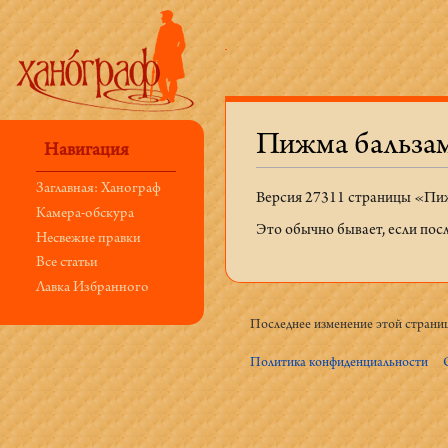
Пижма бальзам
Навигация
Перейти к:
навигация
,
поиск
Заглавная: Ханограф
Версия 27311 страницы «Пиж
Камера-обскура
Это обычно бывает, если пос
Несвежие правки
Все статьи
Лавка Избранного
Последнее изменение этой страниц
Политика конфиденциальности