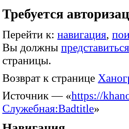
Требуется авториза
Перейти к:
навигация
,
пои
Вы должны
представитьс
страницы.
Возврат к странице
Ханог
Источник — «
https://khano
Служебная:Badtitle
»
Навигация