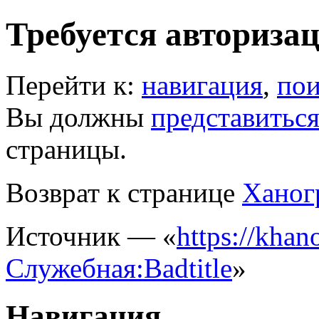
Требуется авториза
Перейти к:
навигация
,
пои
Вы должны
представитьс
страницы.
Возврат к странице
Ханог
Источник — «
https://khano
Служебная:Badtitle
»
Навигация