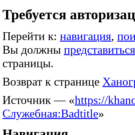
Требуется авториза
Перейти к:
навигация
,
пои
Вы должны
представитьс
страницы.
Возврат к странице
Ханог
Источник — «
https://khano
Служебная:Badtitle
»
Навигация