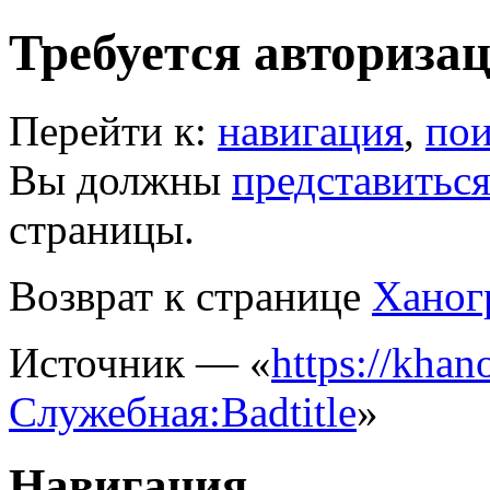
Требуется авториза
Перейти к:
навигация
,
пои
Вы должны
представитьс
страницы.
Возврат к странице
Ханог
Источник — «
https://khano
Служебная:Badtitle
»
Навигация