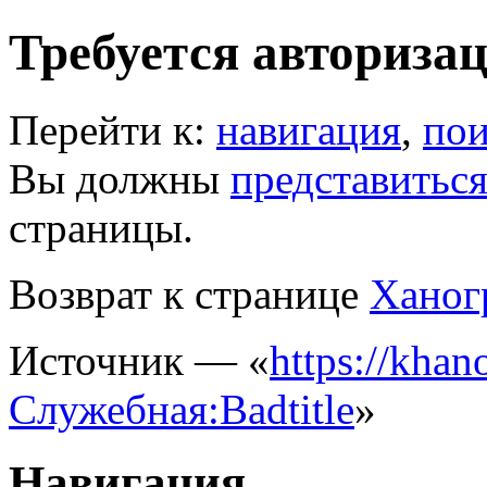
Требуется авториза
Перейти к:
навигация
,
пои
Вы должны
представитьс
страницы.
Возврат к странице
Ханог
Источник — «
https://khano
Служебная:Badtitle
»
Навигация