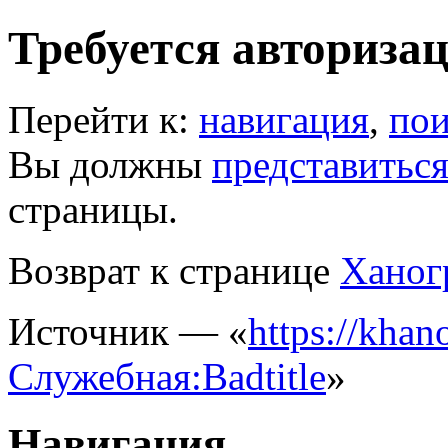
Требуется авториза
Перейти к:
навигация
,
пои
Вы должны
представитьс
страницы.
Возврат к странице
Ханог
Источник — «
https://khano
Служебная:Badtitle
»
Навигация