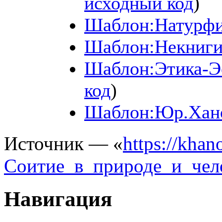
исходный код
)
Шаблон:Натурф
Шаблон:Некниг
Шаблон:Этика-Э
код
)
Шаблон:Юр.Хан
Источник — «
https://khano
Соитие_в_природе_и_чело
Навигация