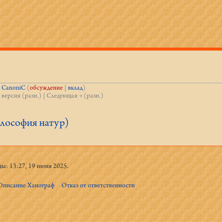
;
CanoniC
(
обсуждение
|
вклад
)
 версия (разн.) | Следующая → (разн.)
лософия натур)
ы: 13:27, 19 июня 2025.
Описание Ханограф
Отказ от ответственности