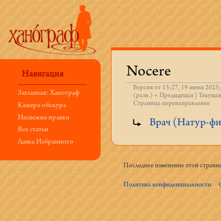
Nocere
Навигация
Версия от 13:27, 19 июня 2025
Заглавная: Ханограф
(разн.) ← Предыдущая | Текущая
Страница-перенаправление
Камера-обскура
Перейти к:
навигация
,
поиск
Несвежие правки
Врач (Натур-фи
Все статьи
Лавка Избранного
Последнее изменение этой страниц
Политика конфиденциальности