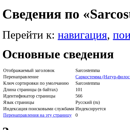
Сведения по «Sarco
Перейти к:
навигация
,
пои
Основные сведения
Отображаемый заголовок
Sarcostemma
Перенаправление
Саркостемма (Натур-филос
Ключ сортировки по умолчанию
Sarcostemma
Длина страницы (в байтах)
101
Идентификатор страницы
566
Язык страницы
Русский (ru)
Индексация поисковыми службами
Индексируется
Перенаправления на эту страницу
0