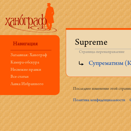
Supreme
Навигация
Страница-перенаправление
Заглавная: Ханограф
Перейти к:
навигация
,
поиск
Супрематизм (
Камера-обскура
Несвежие правки
Все статьи
Лавка Избранного
Последнее изменение этой страниц
Политика конфиденциальности