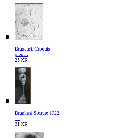
Brancusi. Croquis
prep…
25 КБ
Brankusi Socrate 1922
…
31 КБ