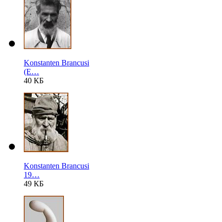
Konstanten Brancusi
(E…
40 КБ
Konstanten Brancusi
19…
49 КБ