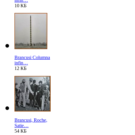
infin…
10 КБ
Brancusi Columna
infin…
12 КБ
Brancusi, Roche,
Satie…
54 КБ