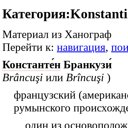
Категория:Konstanti
Материал из Ханограф
Перейти к:
навигация
,
пои
Константе́н
Бранкузи́
Brâncuşi
или
Brîncuşi
)
французский (американ
румынского происхожд
один из основополо