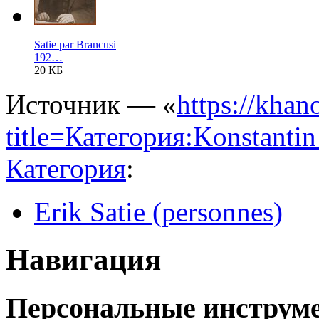
Satie par Brancusi
192…
20 КБ
Источник — «
https://khan
title=Категория:Konstanti
Категория
:
Erik Satie (personnes)
Навигация
Персональные инструм