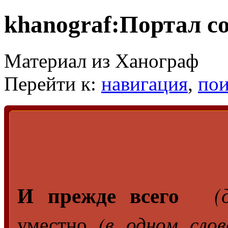
khanograf:Портал с
Материал из Ханограф
Перейти к:
навигация
,
пои
И прежде всего
(
(в одном слов
уместно