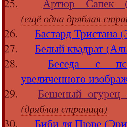
Артюр Сапек (
(ещё одна дряблая стра
Бастард Тристана (
Белый квадрат (Ал
Беседа с пс
увеличенного изобра
Бешеный огурец 
(дряблая страница)
Биби ля Пюре (Эри