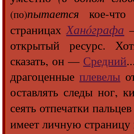
пытается
кое-что 
(по)
Ханóграфа
страницах
открытый ресурс. Хо
сказать, он —
Средний
.
драгоценные
плевелы
о
оставлять следы ног, к
сеять отпечатки пальцев
имеет личную страницу