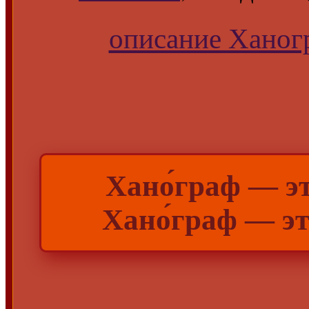
описание Ханогр
Хано́граф — э
Хано́граф — э