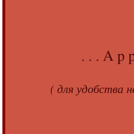
A p p
. . .
( для удобства 