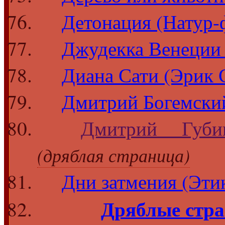
Детонация (Натур-
Джудекка Венеции
Диана Сати (Эрик 
Дмитрий Богемский
Дмитрий Губи
(дряблая страница)
Дни затмения (Этик
Дряблые стр