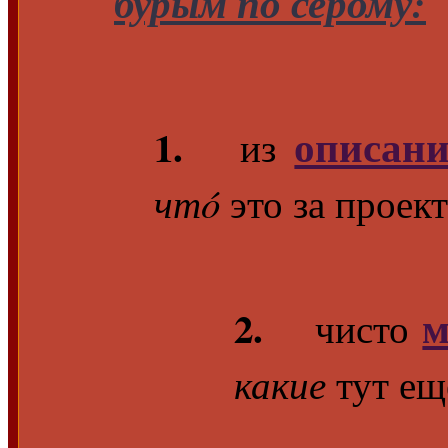
бурым по серому:
описан
1.
из
чтó
это за проект.
м
2.
чисто
какие
тут е