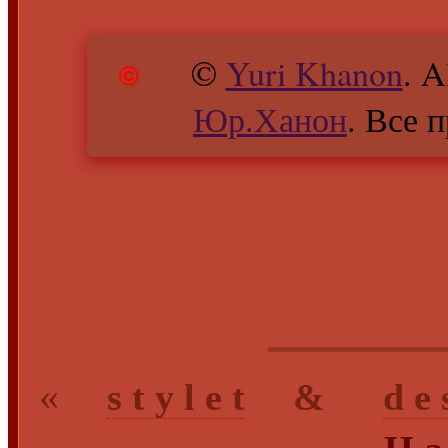
©
Yuri Khanon
. 
Юр.Ханон
. Все
«
s t y l e t
&
d e 