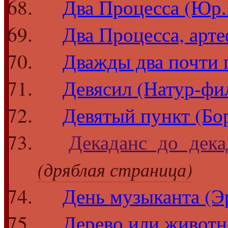
Два Процесса (Юр
Два Процесса, арт
Дважды два почти 
Девясил (Натур-фи
Девятый пункт (Бо
Декаданс до дека
(дряблая страница)
День музыканта (Э
Дерево или животн