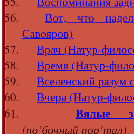
Воспоминания зад
Вот, что наде
Савояров)‎
Врач (Натур-филосо
Время (Натур-фило
Вселенский разум 
Вчера (Натур-филос
Вялые з
(
по’бочный пор’тал
)