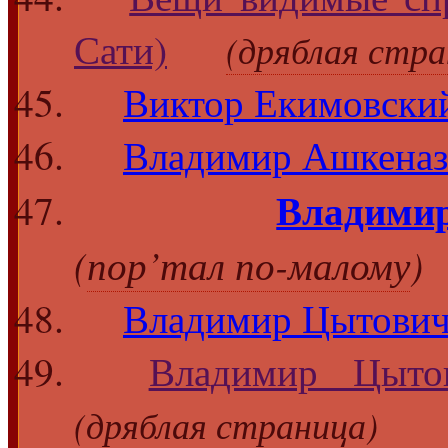
Сати)
(дряблая стра
Виктор Екимовски
Владимир Ашкенази
Влади
(
пор’тал по-малому
)
Владимир Цытович
Владимир Цыто
(дряблая страница)