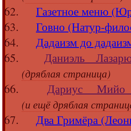
Газетное меню (Ю
Говно (Натур-фило
Дадаизм до дадаизм
Даниэль Лазарю
(дряблая страница)
Дариус Мийо
(и ещё дряблая страниц
Два Гримёра (Лео