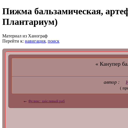
Пижма бальзамическая, арте
Плантариум)
Материал из Ханограф
Перейти к:
навигация
,
поиск
« Канупер
автор :
( пр
←
Феликс: щáсливый раб