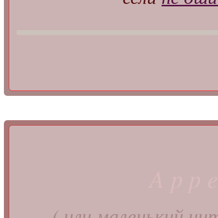
App
( или маленький ци