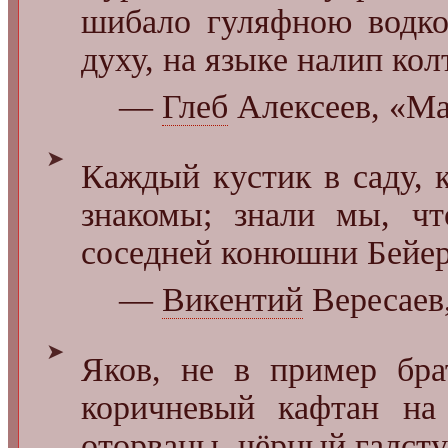
шибало гуляфною водко
духу, на языке налип кол
—
Глеб
Алексеев, «Ма
➤
Каждый кустик в саду, 
знакомы; знали мы, ч
соседней конюшни Бейера
—
Викентий
Вересаев
➤
Яков, не в пример бра
коричневый кафтан на
оторваны, чёрный галсту