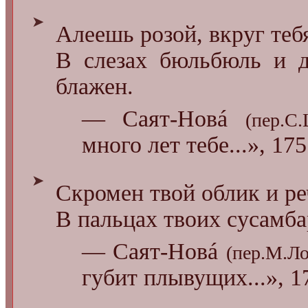
➤
Алеешь розой, вкруг те
В слезах бюльбюль и д
блажен.
— Саят-Новá
(пер.С
много лет тебе...», 17
➤
Скромен твой облик и ре
В пальцах твоих сусамба
— Саят-Новá
(пер.М.Ло
губит плывущих...», 1