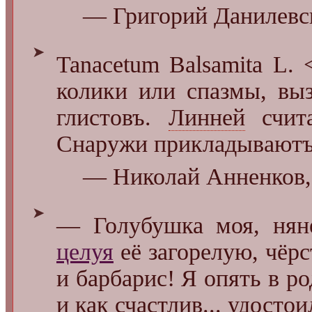
— Григорий Данилевск
➤
Tanacetum Balsamita L. 
колики или спазмы, вы
глистовъ.
Линней
счита
Снаружи прикладываютъ
— Николай Анненков, 
➤
― Голубушка моя, нян
целуя
её загорелую, чёр
и барбарис! Я опять в ро
и как счастлив... удостои