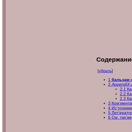
Содержани
[
убрать
]
1
бальзам
2
AppendiX-
2.1
Ка
2.2
Ка
2.3
Ка
3
Ком’мент
4
Ис’точник
5
Лит’ера
6
См. так’же