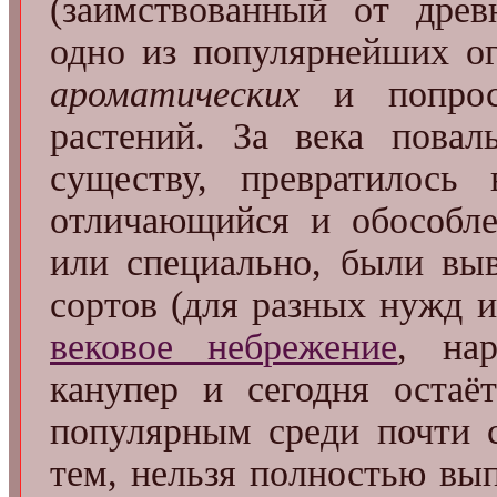
(заимствованный от древ
одно из популярнейших о
ароматических
и попрос
растений. За века повал
существу, превратилос
отличающийся и обособле
или специально, были вы
сортов (для разных нужд и
вековое небрежение
, на
канупер и сегодня остаё
популярным среди почти 
тем, нельзя полностью вы