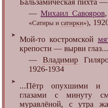
Бальзамическая пихта ― 
—
Михаил Савояров
, 192
«Сатиры и
сатирки
»)
➤
Мой-то костромской
мя
крепости — вырви глаз..
—
Владимир
Гиляро
1926-1934
➤
...Пётр опухшими и 
глазами с минуту см
муравлёной, с утра ж