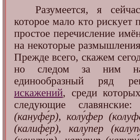
Разумеется, я сейча
которое мало кто рискует 
простое перечисление имё
на некоторые размышления..
Прежде всего, скажем сего
но следом за ним на
единообразный ряд рег
искажений
, среди которы
следующие славянские
(кануфе́р), колу́фер (колуфе
(калифе́р), калу́пер (калупе