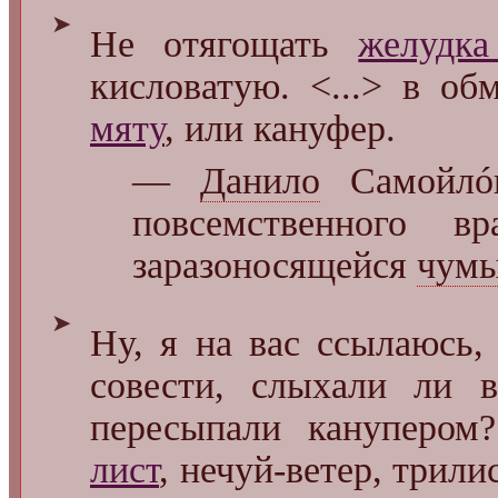
➤
Не отягощать
желудк
кисловатую. <...> в об
мяту
, или кануфер.
—
Данило
Самойлóв
повсемственного в
заразоносящейся
чум
➤
Ну, я на вас ссылаюсь
совести, слыхали ли в
пересыпали канупером
лист
, нечуй-ветер, трили