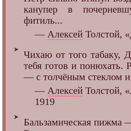
канупер в почерневш
фитиль...
—
Алексей
Толстой, «
➤
Чихаю от того табаку, 
тебя готов и понюхать. 
— с толчёным стеклом и
—
Алексей
Толстой, 
1919
➤
Бальзамическая пижма ―