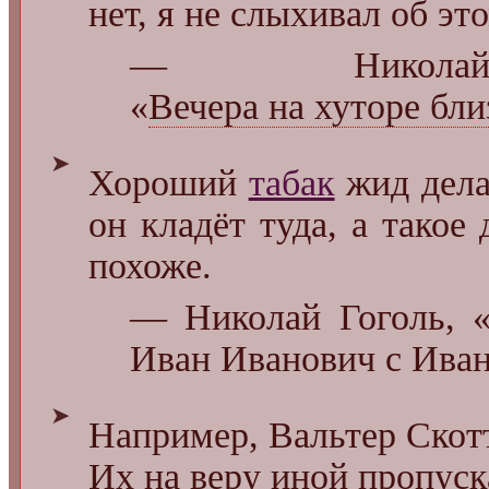
нет, я не слыхивал об эт
— Никола
«
Вечера на хуторе бл
➤
Хороший
табак
жид дела
он кладёт туда, а тако
похоже.
— Николай Гоголь, «
Иван Иванович с Ива
➤
Например, Вальтер Скот
Их на веру иной пропуск