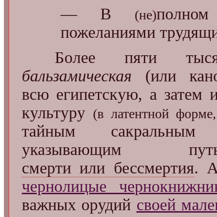
— В
полном
(не)
пожеланиями трудящи
Более пяти тыся
бальзамическая
(или кан
всю египетскую, а затем 
культуру
(в латентной форме,
тайным сакральны
указывающим пут
смерти или бессмертия
. 
чернолицые чернокнижни
важных орудий
своей мале