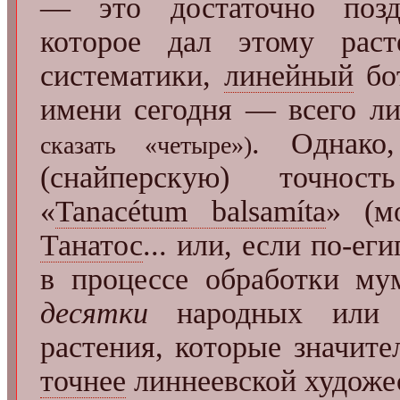
— это достаточно по́зд
которое дал этому раст
систематики,
линейный
бот
имени сегодня — всего л
. Однако
сказать «четыре»)
(снайперскую) точнос
«
Tanacétum balsamíta
» (м
Танатос
... или, если по-ег
в процессе обработки му
десятки
народных или р
растения, которые значит
точнее
линнеевской художе