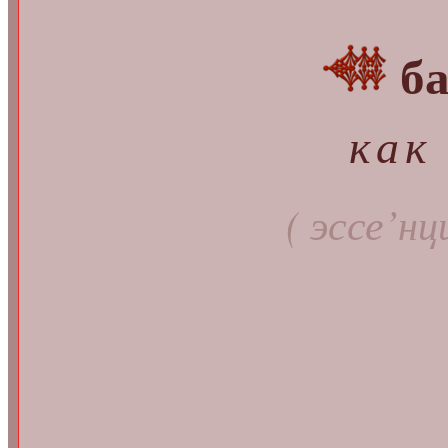
б
как
( эссе’
нц