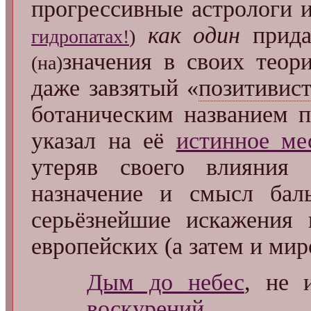
прогрессивные астрологи 
как один
прида
гидропатах!
)
значения в своих теори
(на)
даже завзятый «
позитивис
ботаническим названием
указал на её
истинное ме
утеряв своего влияни
назначение и смысл бал
серьёзнейшие искажения 
европейских (а затем и мир
Дым до небес
, не 
воскурений
...