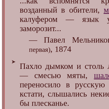
...как вспомнятся к
возданный в обители,
м
калуфером ― язык
заморозит...
— Павел Мельников
, 1874
первая)
➤
Пахло дымком и столь
― смесью мяты,
шал
переносило в русскую 
кстати, слышались неки
бы плесканье.