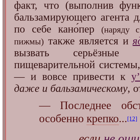
факт, что (выполнив фу
бальзамирующего агента д
по себе кано́пер
(наряду 
также является и
я
пижмы)
вызвать серьёзные 
пищеварительной системы,
— и вовсе привести к
у
даже и бальзамическому
, 
— Последнее обст
особенно
крепко
...
[12]
если
не ош