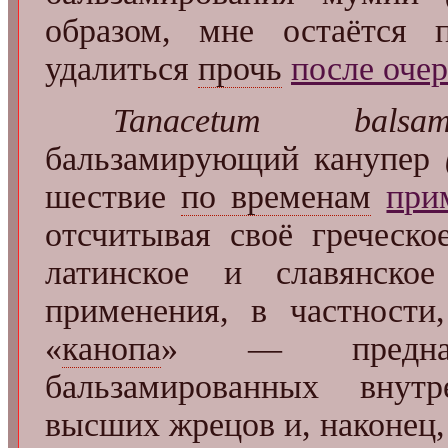
образом, мне остаётся 
удалиться
прочь
после оче
Tanacetum balsami
бальзамирующий канупер
шествие
по временам
при
отсчитывая своё греческое
латинское и славянск
применения, в частности
«
канопа
» — предназн
бальзамированных внут
высших жрецов и, наконец