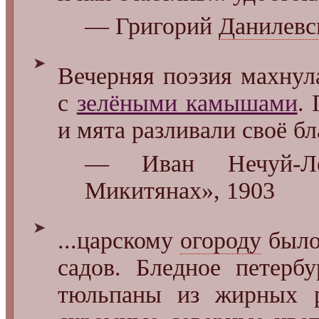
— Григорий
Данилевс
➤
Вечерняя поэзия махнул
с
зелёными камышами
.
и мята разливали своё бл
— Иван Нечуй-Ле
Микитянах», 1903
➤
...царскому
огороду
было 
садов. Бледное петерб
тюльпаны из жирных р