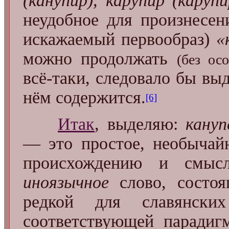
(канупи́р), кару́пир (карупи́
неудобное для произнесен
искажаемый первообраз)
«
можно продолжать
(без ос
всё-таки, следовало бы выд
нём содержится.
[6]
Итак
, выделяю:
кануп
— это простое, необычай
происхождению и смысл
иноязычное
слово, состоя
редкой для славянск
соответствующей паради