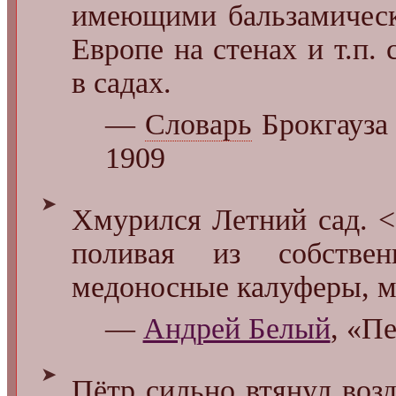
имеющими бальзамическ
Европе на стенах и т.п.
в садах.
—
Словарь
Брокгауза
1909
➤
Хмурился Летний сад. <.
поливая из собств
медоносные калуферы, м
—
Андрей Белый
, «П
➤
Пётр сильно втянул возд