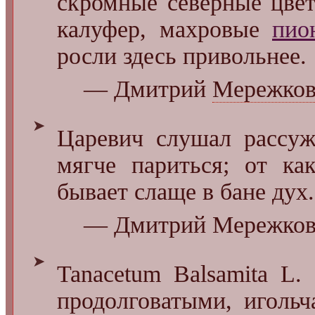
скромные северные цв
калуфер, махровые
пио
росли здесь привольнее.
— Дмитрий
Мережков
➤
Царевич слушал рассуж
мягче париться; от ка
бывает слаще в бане дух.
— Дмитрий Мережковс
➤
Tanacetum Balsamita L.
продолговатыми, игольч