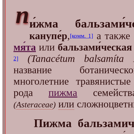
п
и́жма бальзами́ч
канупе́р
,
а также
[комм. 1]
мя́та
или
бальзами́ческая
(Tanacétum balsamíta 
2]
название ботаничес
многолетние травянистые
рода
пижма
семейс
или
сложноцветн
(
Asteraceae
)
Пижма бальзамич