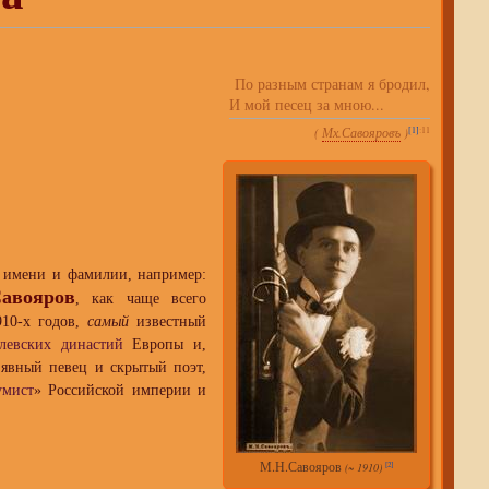
По разным странам я бродил,
И мой песец за мною...
[1]
:11
(
Мх.Савояровъ
)
имени и фамилии, например:
авояров
, как чаще всего
10-х годов,
самый
известный
левских династий
Европы и,
 явный певец и скрытый поэт,
умист
» Российской империи и
М.Н.Савояров
(~ 1910)
[2]