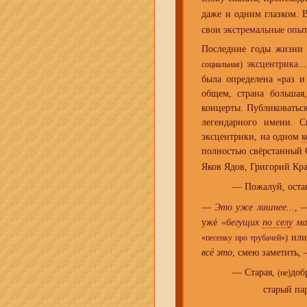
даже и одним глазком. 
свои
экстремальные опы
Последние годы жизни 
эксцентрика
..
социальная)
была определена «раз и
общем, страна большая
концерты. Публиковатьс
легендарного имени. 
эксцентрики, на одном
к
полностью свёрстанный С
Яков Ядов, Григорий Кра
— Пожалуй, оста
—
Это уже лишнее...
, 
ужé
«бегущих
по селу
ма
или 
«
песенку про трубачей
»)
всё это
, смею заметить,
— Старая,
доб
(не)
старый па