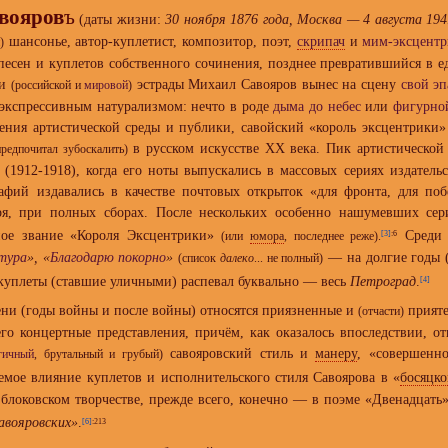
вояров
ъ
(даты жизни:
30 ноября 1876 года, Москва — 4 августа 194
шансонье, автор-куплетист, композитор, поэт,
скрипач
и
мим-эксцент
)
песен и куплетов собственного сочинения, позднее превратившийся в е
ии
эстрады Михаил Савояров вынес на сцену
свой э
(российской и
мировой
)
 экспрессивным натурализмом: нечто в роде
дыма до небес
или
фигурно
ния артистической среды и публики, савойский «король эксцентрики»
в русском искусстве XX века. Пик артистической
предпочитал зубоскалить)
1912-1918), когда его ноты выпускались в массовых сериях издател
графий издавались в качестве почтовых открыток «для фронта, для 
воря, при полных сборах. После нескольких особенно нашумевших се
ное звание «Короля Эксцентрики»
Среди 
[3]
:6
(или
юмора
, последнее реже).
тура
», «
Благодарю покорно
»
— на долгие годы (
(список
далеко
... не полный)
 куплеты (ставшие уличными) распевал буквально — весь
Петроград
.
[4]
ени (годы войны и после войны) относятся приязненные и
прияте
(отчасти)
его концертные представления, причём, как оказалось впоследствии, о
савояровский стиль и
манеру
, «совершенн
гичный
, брутальный и грубый)
мое влияние куплетов и исполнительского стиля Савоярова в «
босяцк
 блоковском творчестве, прежде всего, конечно — в поэме «Двенадцат
савояровских»
.
[6]
:213