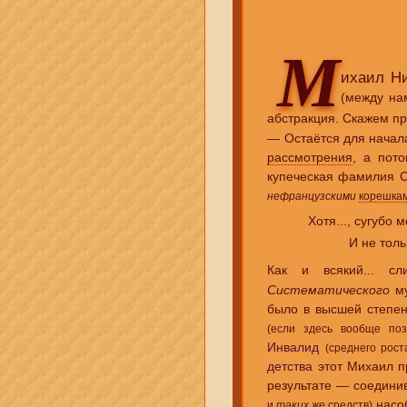
М
ихаил Н
(между на
абстракция. Скажем пр
— Остаётся для начал
рассмотрения
, а пот
купеческая фамилия 
нефранцузскими
корешка
Хотя..., сугубо 
И не тольк
Как и всякий... с
Систематического
му
было в высшей степен
(если здесь вообще поз
Инвалид
(среднего рост
детства
этот Михаил 
результате — соедини
насо
и
таких же
средств)