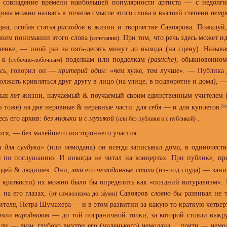
 совпадение времени наибольшей популярности артиста — с недолги
рова можно назвать в точном смысле этого слова в высшей степени
петр
дна, особая статья
расходов
в жизни и творчестве Савоярова. Пожалуй,
шнем понимании этого слова
. При том, что речь здесь может и
(сочетания)
ленке, — иной раз за пять-десять минут до выхода (на сцену). Назы
к к
поделкам или подделкам
(pastiche)
, обыкновенном
(лубочно-лобочным)
сь
,
говорил он
—
критерий один:
«чем хуже, тем лучше». —
Публика
олжать кривляться друг другу в лицо (на улице, в подворотне и дома), 
вых лет жизни, научаемый & поучаемый своим единственным учителем 
ю тоже) на две неровные & неравные части: для себя — и для куплетов.
[ко
есь его архив:
без музыки и с музыкой
.
(или без публики и с публикой)
тся, — без малейшего постороннего участия.
и для сундука»
(или чемодана) он всегда записывал дома, в одиночеств
я по послушанию
. И никогда не читал на концертах.
При публике
, пр
людей & людишек. Они,
эти
его
чемоданные стихи
(из-под спуда) — зани
 краткости) их можно было бы определить как «поздний натурализм».
на его глазах,
Савояров
словно бы
развивал не т
(от символизма до за́уми)
ителя,
Петра Шумахера
— и в этом развитии за какую-то краткую четвер
оэзии
народников
— до той пограничной точки, за которой стояли выкр
дили —
там
, глубоко внутри его (маленького) чемодана..., почти — чем