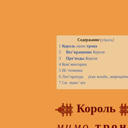
Содержание
[
убрать
]
1
Король
мимо
трона
2
Воз’вращение
Короля
3
Про’воды
Короля
4
Ком’ментарии
5
Ис’точники
6
Лит’ература
(как всегда,
запрещённ
7
См.
тако’ же
Король
трон
мимо