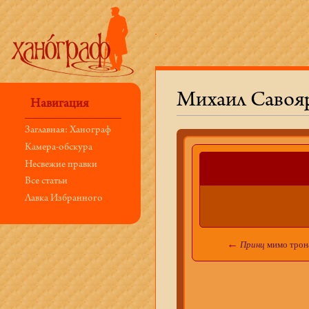
Михаил Савоя
Навигация
Перейти к:
навигация
,
поиск
Заглавная: Ханограф
Камера-обскура
Несвежие правки
Все статьи
Лавка Избранного
←
Принц
мимо трон