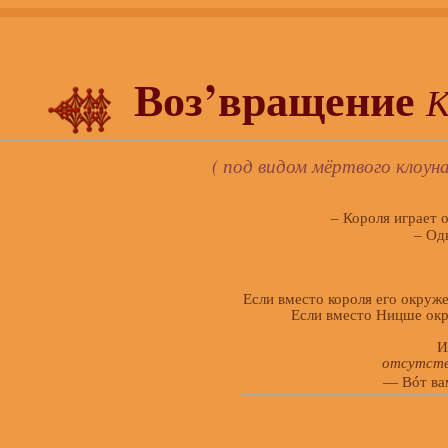
Воз’вращение
К
( под видом мёртвого клоуна
– Короля играет о
– Од
Если вместо короля его окруже
Если вместо Ницше окр
И
отсутст
— Вóт ва