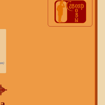
ая
)
а