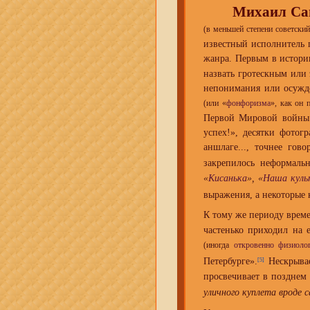
Михаил Са
(в меньшей степени советский
известный исполнитель 
жанра. Первым в истор
назвать гротескным или
непонимания или осужде
(или «
фонфоризма
», как он 
Первой Мировой войны (
успех!», десятки фото
аншлаге..., точнее го
закрепилось неформаль
«
Кисанька
», «
Наша куль
выражения, а некоторые
К тому же периоду врем
частенько приходил на 
(иногда
откровенно физиоло
Петербурге».
Нескрывае
[5]
просвечивает в позднем
уличного куплета вроде 