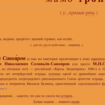
( у...
прямая
речь
)
ь, видимо, придётся с краткой справки,
как всегда
...
(...для тех,
кто
не туда
попал..., например...)
л Савоя́ров
(а тако же некоторые прилегающие к нему
варианты
л Николаевич Соловьёв-Савояров
М.Н.С
или просто
ь на обложках нот) — российский
«Король Эксцентрики»
1900-х и 19
тка лет петербургской эстрады,
потомок
одной из древнейших
коро
редседатель петроградского революционного Союза артистов эстрады,
ока
и неприятель Михаила Кузмина, единственный «
признавшийся ф
[комм. 1]
рощения ... кажется, это уже
не совсем тá
история
...
Лучше скажем ... немного
иначе
: