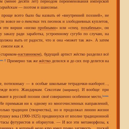
м (менее десяти лет) периодом переименования имперской
оградским
— поэтом и шансонье.
 проще всего было бы назвать её «внутренней поэзией», не
дти вовсе не о
текстах
тех песенок и злободневных куплетов,
вая эти вирши «низко
пробными
» или «спец.
похабенью
», он
у заказу ради заработка, устроенному сугубо по случаю, на
должна выть от радости, что и она «может так же». А затем
—
совсем как я
.
(стариком-
наставником
), будущий артист жёстко разделил всё
Примерно так же
жёстко
делился и до сих пор делится на
мм. 2]
е, потихоньку — в особые школьные тетрадочки-наоборот...,
ежде всего. Жандармам. Сексотам
. И вообще: при
(например)
мают в русской поэзии своё совершенно особенное место,
[комм.
 Не примыкая ни к одному из многочисленных направлений,
олько традиции (творчества), но и продолжал линию жизни
тушку века (1900-1925) продвинулся от вполне традиционной
утасы футуристов и обэриутов. — И все эти метаморфозы, к
оданчика, в который
мало кто
имел право заглянуть..., пускай