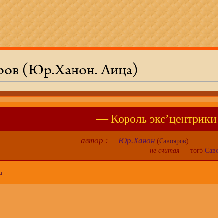
ров (Юр.Ханон. Лица)
— Король экс’центрик
автор :
Юр.Ханон
(
Савояров
)
не считая
— тогó
Сав
а