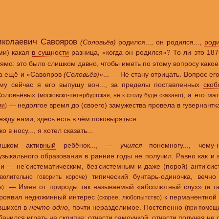
иколаевич Савояров
(Соловьёв)
родился..., он родился...,
род
ми) какая
в сущности
разница, «когда он родился»? То ли это 18
ямо: это было слишком давно, чтобы иметь по этому вопросу како
а ещё и «Савояров
(Соловьёв)»
... — Не стану отрицать. Вопрос ег
ому сейчас я его выпущу вон..., за пределы поставленных
скоб
Соловьёвых
, а его ма
(московско-петербургская, не к столу буде сказано)
— недолгое время до (своего) замужества провела в гувернантк
ми
)
между нами, здесь есть в чём
поковыряться
...
о в носу..., я хотел сказать...
лишком
активный
ребёнок...
, —
учился
понемногу..., чему-
зыкального образования в ранние годы не получил. Равно как и 
и — не’систематическим, без’системным и даже (порой) анти’сист
типический бунтарь-одиночка, вечно 
волительно говорить короче)
. — Имея от природы так называемый «абсолютный
слух
»
а)
(и т
проявил недюжинный интерес
к перманентно
(скорее, любопытство)
вшихся в
нечто одно
, почти неразделимое. Постепенно
(при помощ
бачился играть
на скрипке
: отчасти самоучкой, отчасти получая не