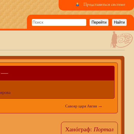
Представиться системе
и —
оярова
→
Савояр царя Авгия
Ханóграф:
Портал