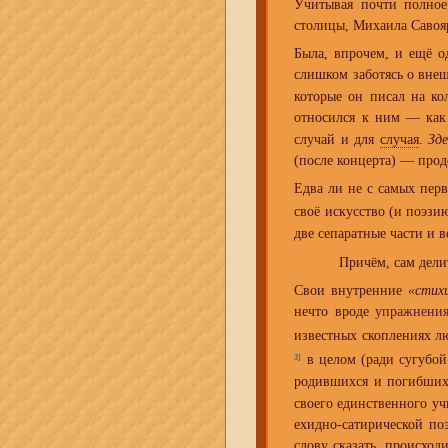
Учитывая почти полное
столицы, Михаила Савоя
Была, впрочем, и ещё о
слишком заботясь о вне
которые он писал на ко
относился к ним — ка
случай и для
случая
.
Зде
(после концерта) — прод
Едва ли не с самых пер
своё искусство (и поэзи
две сепаратные части и в
Причём, сам дели
Свои внутренние
«стих
нечто вроде
упражнени
известных скоплениях 
в целом (ради сугубой
3]
родившихся и погибших 
своего единственного уч
ехидно-сатирической п
слову сказать, происхо