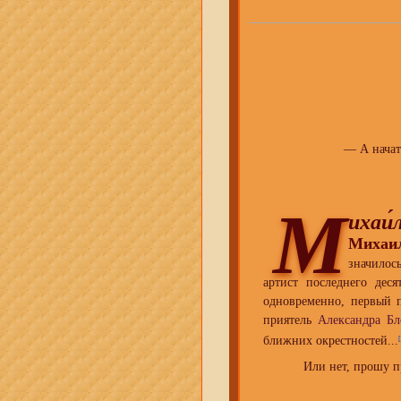
— А начат
М
ихаи́
Михаи
значилос
артист последнего деся
одновременно, первый п
приятель
Александра Бл
ближних окрестностей...
Или нет, прошу п