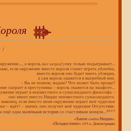
ороля
 )
кружение..., а король
ему только подыгрывает...
(вот хитрец!)
нако, если окружение вместо короля станет играть
ублюдка
,
вместо короля оно будет иметь ублюдка,
а сам король окажется в выгребной яме.
– Вы не поняли, мадам? Что может быть проще?
ние сыграет в преступника – король окажется на эшафоте...
ужение играет в неизвестного и сумасшедшего философа –
оно имеет вместо Ницше неизвестного сумасшедшего.
 наконец, если вместо меня окружение играет моё чудесное
вие
– идёт! – значит, оно получит
моё чудесное Отсутствие
.
м ещё одна
маленькая история
со счастливым концом...
[8]
:679
«
Ханон
contra
Ницше
»,
«Позадисловие»
(555-х. Демонстрация)