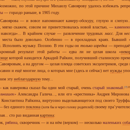
Возможно, по этой причине Михаилу Савоярову удалось избежать репре
ты
— гораздо раньше, в 1905 году.
Савоярова — и вовсе напоминают камеру-обскуру, глухую и слепую...
., мягко скажем, совсем не приветствовалась новой властью, —
камене
 навсегда»... В крайнем случае — развлечение трудовых
масс
. Для
нес
, места было довольно. Особенно — в прохладных краях. Бывший 
я. Исполнять музыку. Поэзию. В эти годы он
только изредка
— преподаёт
Скромный результат этой работы — едва ли не целая школа «
неко
онце
которой находится Аркадий Райкин, получивший сталинскую пре
авояровым, а на другом — целая плеяда советских эксцентриков, среди
савин и ещё многие лица, о которых мне (здесь и сейчас) нет
нужды
упом
вим эту
неблагодарную
тему...
— как наверняка сказал бы один мой старый, очень
старый знакомый
.
[7]
:3
льчишек»
Александра Галича..., или его «крестника» Андрея Миронов
Константина Райкина, виртуозно выделывающегося под своего Труффаль
 — без единого
поклона
своему пра’учителю
(хотя бы и через голову родителей)
рая... сто раз виданная
картина
:
рк,
рябина
, скворечник — и на нём (верхом) — несколько
маленьких
соб