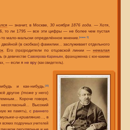
ился
— значит, в Москве,
30 ноября 1876 года
. — Хотя,
76, то ли 1795 — все эти цифры — не более чем пустая
е-то мало-мальски определённое мнение.
[комм. 5]
о двойной (в скобках) фамилии... заслуживает отдельного
ок
. Его
родители по отцовской линии —
немалая
(пра)
ть
(в девичестве
Савоярова-Кариньян
, француженка с кое-какими
ах, — если я
не вру
.
(как свидетель)
нибудь и как-нибудь.
[10]
всё другое
(тоже
у него)
емным... Короче говоря,
несогласный... Высокий
,
с раннего
акую же память)
й
музыке-и-кривлянию
..., в
и всяких подручных учителей
 слишком регулярные и не