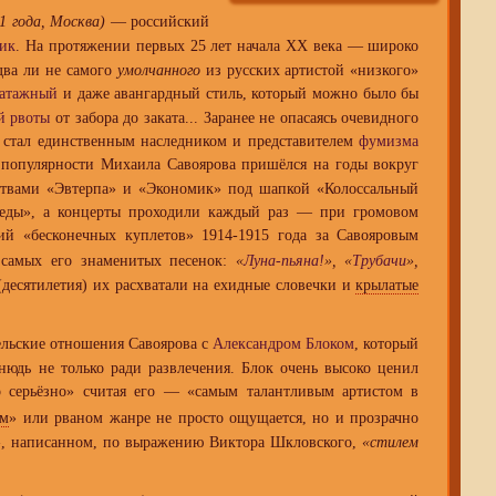
1 года, Москва)
— российский
рик
. На протяжении первых 25 лет начала XX века — широко
два ли не самого
умолчанного
из русских артистой «низкого»
патажный
и даже авангардный стиль, который можно было бы
й рвоты
от забора до заката... Заранее не опасаясь очевидного
 стал единственным наследником и представителем
фумизма
 популярности Михаила Савоярова пришёлся на годы вокруг
ьствами «Эвтерпа» и «Экономик» под шапкой «Колоссальный
победы», а концерты проходили каждый раз — при громовом
рий «бесконечных куплетов» 1914-1915 года за Савояровым
самых его знаменитых песенок:
«
Луна-пьяна!
», «
Трубачи
»,
десятилетия) их расхватали на ехидные словечки и
крылатые
льские отношения Савоярова с
Александром Блоком
, который
тнюдь не только ради развлечения. Блок очень высоко ценил
о серьёзно» считая его — «самым талантливым артистом в
ом
» или рваном жанре не просто ощущается, но и прозрачно
ь», написанном, по выражению Виктора Шкловского,
«стилем