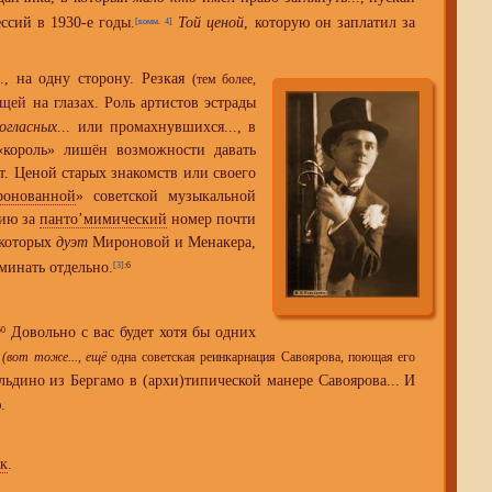
ссий в 1930-е годы.
Той ценой
, которую он заплатил за
[комм. 4]
, на одну сторону. Резкая
(тем более,
ющей
на глазах. Роль артистов эстрады
огласных
... или промахнувшихся..., в
«король» лишён возможности давать
. Ценой старых знакомств или своего
ронованной
» советской музыкальной
мию за
панто’мимический
номер почти
 которых
дуэт
Мироновой и Менакера,
инать отдельно.
[3]
:6
Довольно с вас будет хотя бы одних
50
а
(вот тоже..., ещё
одна советская реинкарнация Савоярова, поющая его
дино из Бергамо в (архи)типической манере Савоярова... И
.
ак
.