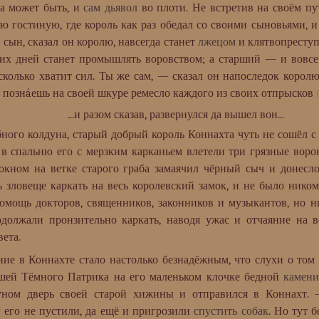
 а может быть, и
сам дьявол
во плоти. Не встретив на своём п
ю гостиную, где король как раз обедал со своими сыновьями, 
сын, сказал он королю, навсегда станет
лжецом
и клятвопреступ
оих дней станет промышлять воровством; а старший — и вовсе
 сколько хватит сил. Ты же сам, — сказал он напоследок корол
е познáешь на своей шкуре ремесло каждого из своих отпрысков
...и разом сказав, развернулся да вышел вон...
о колдуна, старый добрый король Коннахта чуть не сошёл с у
 в спальню его с мерзким карканьем влетели три грязные воро
 окном на ветке старого граба замаячил чёрный сыч и донеслос
зловеще каркать на весь королевский замок, и не было ником
омощь докторов, священников, законников и музыкантов, но ни
должали пронзительно каркать, наводя ужас и отчаяние на ве
ета.
в Коннахте стало настолько безнадёжным, что слухи о том д
шей Тёмного Патрика на его маленьком клочке бедной
камени
уном дверь своей старой хижины и отправился в Коннахт. —
г его не пустили, да ещё и пригрозили
спустить собак
. Но тут 