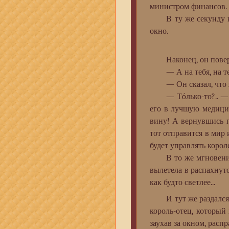
министром финансов.
В ту же секунду вто
окно.
Наконец, он поверну
— А на тебя, на теб
— Он сказал, что я с
— Тóлько-то?.. — в 
его в лучшую медици
вину! А вернувшись по
тот отправится в мир
будет управлять корол
В то же мгновение т
вылетела в распахнут
как будто светлее...
И тут же раздался ещ
король-отец, который
заухав за окном, расп