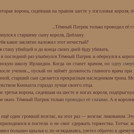
рая ворона, сидевшая на правом шесте у изголовья короля, 
...Тёмный Патрик только проводил её гл
лся к старшему сыну короля, Диблану.
я какое заклятие наложил этот нечистый?
тану убийцей и до конца своих дней буду убивать.
последний раз улыбнулся Тёмный Патрик и обернулся к короле
нскую школу Ирландии. Когда он станет врачом,
ни одну смер
сле учения..., пускай он займёт должность главного врача при д
 иной, старший сын сделается прекрасным наследником трона. М
евством Коннахта гораздо лучше своего отца.
ретья ворона, сидевшая на шесте в ногах короля, подпрыгнул
ое окно. Тёмный Патрик только
проводил её глазами
. А в короле
ё один громкий возглас, на этот раз — возглас ликования. Эт
 приподнялся в постели и не смог сдержать торжества. Тотчас 
равил большие крылья и, не оглядываясь, улетел обратно в дремуч