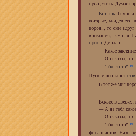
пропустить. Думает пр
Вот так
Тёмный П
которые, увидев его,
ворон..., то они вдр
внимания, Тёмный Па
принц
, Дирлан.
— Какое заклятие на
— Он сказал, что я
—
Тóлько-то?
..
—
[7]
Пускай он станет
гла
В тот же миг ворона,
Вскоре в дверях пок
— А на тебя какое з
— Он сказал, что я с
— Тóлько-то?..
—
[7]
финансистов. Назначи