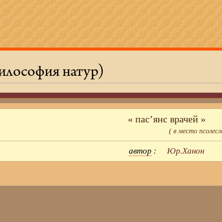
илософия натур)
« пас’янс врачей »
(
в место
псолесл
автор
:
Юр.Ханон