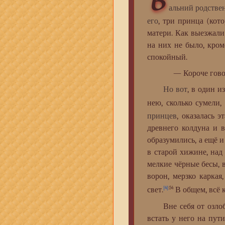
в
альний родстве
его
, три принца (кот
матери. Как выезжали
на них не было, кром
спокойный.
— Короче говор
Но вот
, в один и
нею, сколько сумели,
принцев
, оказалась 
древнего колдуна и 
образумились, а ещё 
в старой хижине, над
мелкие чёрные бесы, 
ворон, мерзко каркая
свет.
В общем, всё к
[4]
:54
Вне себя от озлобле
встать у него на пут