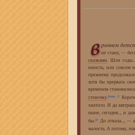
в
раннем детс
не стану, — бе
сказками
. Шли годы.
юность, или совсем н
прежнему продолжало
хотя бы прервать своё
временем становилис
стеночку
.
Короче
[комм. 1]
хватило. И да завтраш
ныне, сегодня..., и д
бы.
До отвала..., — 
[3]
малость. А потому, по