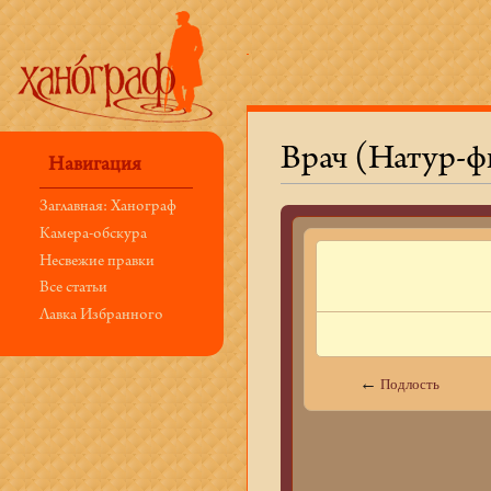
Врач (Натур-ф
Навигация
Перейти к:
навигация
,
поиск
Заглавная: Ханограф
Камера-обскура
Несвежие правки
Все статьи
Лавка Избранного
←
Подлость