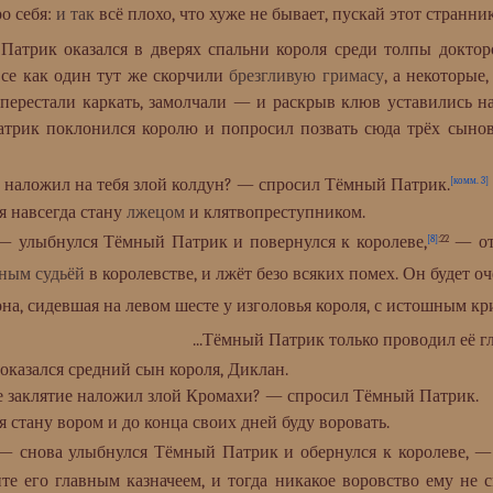
о себя:
и так
всё плохо, что хуже не бывает, пускай этот странник
атрик оказался в дверях спальни короля среди толпы доктор
 все как один тут же скорчили
брезгливую гримасу
, а некоторые
уг перестали каркать, замолчали — и раскрыв клюв уставились 
трик поклонился королю и попросил позвать сюда трёх сыно
ложил на тебя злой колдун? — спросил Тёмный Патрик.
[комм. 3]
 навсегда стану
лжецом
и клятвопреступником.
 улыбнулся Тёмный Патрик и повернулся к королеве,
— ото
[8]
:22
вным судьёй
в королевстве, и лжёт безо всяких помех. Он будет 
 сидевшая на левом шесте у изголовья короля, с истошным кри
...Тёмный Патрик только проводил её гл
азался средний сын короля, Диклан.
аклятие наложил злой Кромахи? — спросил Тёмный Патрик.
тану вором и до конца своих дней буду воровать.
 снова улыбнулся Тёмный Патрик и обернулся к королеве, —
те его главным казначеем, и тогда никакое воровство ему не 