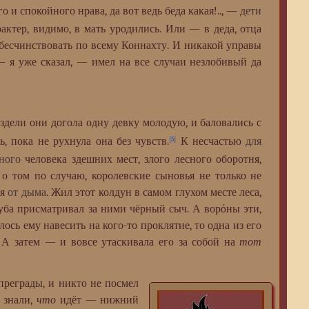
 и спокойного нрава, да вот ведь беда какая!.., —
дети
актер, видимо, в мать уродились. Или — в деда, отца
ь бесчинствовать по всему Коннахту. И никакой управы
 — я уже сказал, — имел на все случаи незлобивый да
раздели они догола одну девку молодую, и баловались с
, пока не рухнула она без чувств.
К несчастью
для
[5]
ного
человека здешних мест, злого лесного оборотня,
о том по случаю, королевские сыновья не только не
ся
от дыма
. Жил этот колдун в самом глухом месте леса,
дуба присматривал за ними чёрный сыч. А ворóны эти,
алось ему навесить на кого-то проклятие, то одна из его
. А затем — и вовсе утаскивала его за собой на
тот
реграды, и никто не посмел
е знали,
что
идёт — нижний