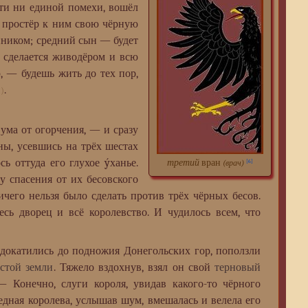
ути ни единой помехи, вошёл
и простёр к ним свою чёрную
ником; средний сын — будет
 сделается живодёром и всю
ю, — будешь жить до тех пор,
.
()
ма от огорчения, — и сразу
ны, усевшись на трёх шестах
ь оттуда его глухое ýханье.
третий
вран
[6]
(врач)
у спасения от их бесовского
чего нельзя было сделать против трёх чёрных бесов.
сь дворец и всё королевство. И чудилось всем, что
окатились до подножия Донегольских гор, поползли
стой земли
. Тяжело вздохнув, взял он свой
терновый
 Конечно, слуги короля, увидав какого-то чёрного
бедная королева, услышав шум, вмешалась и велела его