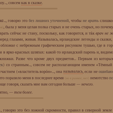
зу..., совсем
как в сказке
.
на
..., говорю это
без лишних уточнений
, чтобы
не
врать
слишком
, была у меня целая полка старых и не очень старых, но почем
ов)
рать сейчас не стану, поскольку, как говорится, и тáк
врач не 
перед глазами, живая. Называлась, ирландские легенды и сказки
й обложке с небрежным графическим рисунком тушью, где в го
и в ярко-красных шляпах: какой-то ирландский парень и, видим
 книжки. Разве что кроме двух предметов... Первым из котор
ек
) со странным..., совсем не располагающим именем «Тёмный 
участием («властитель ворóн»..., она
называлась
, если не
ошибаю
 что поразило меня в последнее время
немотство
п
(не
в раннее
, нет)
още говоря, сказать мне вам сегодня больше —
нечего
.
роятно, —
тем более
.
..., говорю это без ложной скромности, правил в северной зем