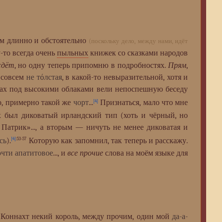
 длинно и обстоятельно
(поскольку дело, между нами, идёт
у-то всегда очень
пыльных
книжек со сказками народов
ждёт
, но одну теперь припомню в подробностях.
Прям
,
, совсем
не тóлстая
, в какой-то невыразительной, хотя и
рах под высокими облаками вели непоспешную беседу
о, примерно такой же
чорт
...
Признаться, мало что мне
[4]
ых был диковатый ирландский тип (хоть и чёрный, но
Патрик»..., а вторым — ничуть не менее диковатая и
сь
).
Которую как запомнил, так теперь и расскажу.
[4]
:53-57
очти апатитовое
..., и
все прочие
слова на моём языке для
ле Коннахт некий король, между прочим, один мой
да-а-