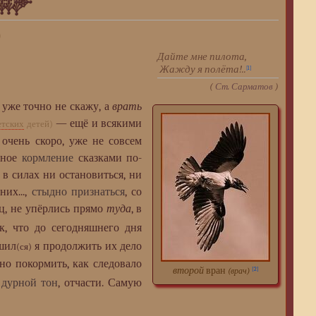
)
Дайте мне пилота,
Жажду я полёта!..
[1]
(
Ст. Сарматов
)
с уже точно не скажу, а
врать
— ещё и всякими
етских
детей)
, очень скоро, уже не совсем
онное
кормление
сказками по-
 в силах ни остановиться, ни
них...,
стыдно признаться
, со
ец, не упёрлись прямо
туда
, в
к, что до сегодняшнего дня
ешил
я продолжить их дело
(ся)
дно покормить, как следовало
второй
вран
[2]
(врач)
о
дурной тон
, отчасти. Самую