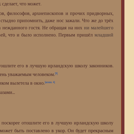
 сделает, что может.
ов, философов, архиепископов и прочих придворных,
, стыдно припомнить, даже нос зажали. Что же до трёх
на нежданного гостя. Не обращая на них
ни малейшего
вей, что и было исполнено. Первым пришёл
младший
шлите его в лучшую ирландскую школу законников.
очень уважаемым человеком.
[9]
ком вылетела в окно.
[комм. 4]
азами...
 поскорее отошлите его в лучшую ирландскую школу
сможет быть поставлено в укор. Он будет прекрасным