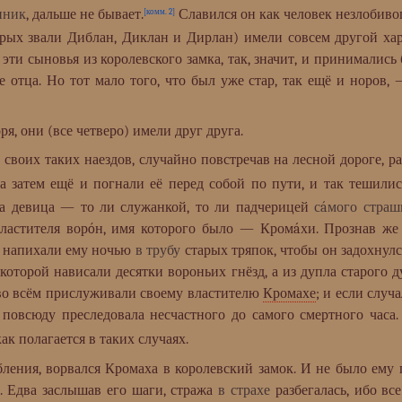
нник
, дальше не бывает.
Славился он как человек незлобивого
[комм. 2]
орых звали Диблан, Диклан и Дирлан) имели совсем другой хар
 эти сыновья из королевского замка, так, значит, и принималис
е отца. Но тот мало того, что был уже стар, так ещё и норов,
я, они (все четверо) имели друг друга.
з своих таких наездов, случайно повстречав на лесной дороге, 
 а затем ещё и погнали её перед собой по пути, и так тешились
эта девица — то ли служанкой, то ли падчерицей
сáмого страш
властителя ворóн, имя которого было — Кромáхи. Прознав же 
и напихали ему ночью
в трубу
старых тряпок, чтобы он задохнул
 которой нависали десятки вороньих гнёзд, а из дупла старого 
во всём прислуживали своему властителю
Кромахе
; и если случ
, повсюду преследовала несчастного до самого смертного часа
ак полагается в таких случаях.
ния, ворвался Кромаха в королевский замок. И не было ему п
и. Едва заслышав его шаги, стража
в страхе
разбегалась, ибо вс