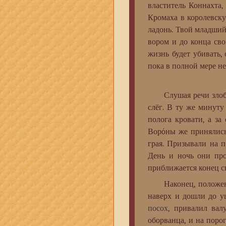
властитель Коннахта,
Кромаха в королевску
ладонь. Твой младший 
вором и до конца св
жизнь будет убивать,
пока в полной мере н
Слушая речи злобног
слёг. В ту же минуту
полога кровати, а за
Ворóны же принялись 
грая. Призывали на п
День и ночь они про
приближается конец св
Наконец, положение 
наверх и дошли до у
посох
, привалил вал
оборванца, и на поро