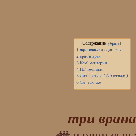
Содержание
[
убрать
]
1
три врана
и один сыч
2
врач
и
вран
3
Ком’ ментарии
4
Ис’ точники
5
Лит’ература
( без врачья )
6
См. так’ же
три вран
и один сыч