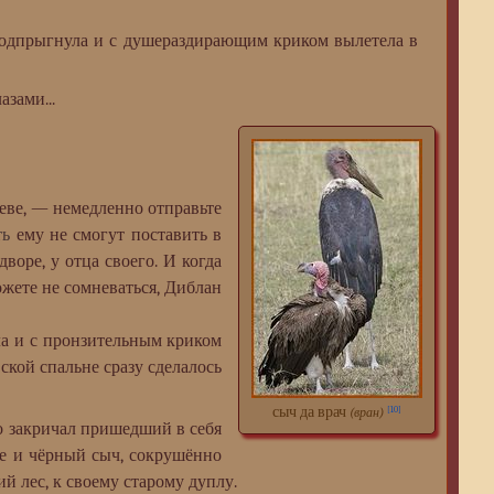
подпрыгнула и с душераздирающим криком вылетела в
азами...
ве, — немедленно отправьте
ть
ему не смогут поставить в
воре, у отца своего. И когда
ожете не сомневаться, Диблан
а и с пронзительным криком
вской спальне сразу сделалось
сыч да врач
[10]
(вран)
о закричал пришедший в себя
же и чёрный сыч, сокрушённо
ий лес, к своему старому дуплу.