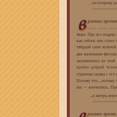
...по второму ра
в
ранние време
ещё о стране совет
мира. Про
все
подряд в
как сейчас она стоит 
твёрдой сине-зелёно
две маленькие фигурк
запомнилось из этой
крайне добрый челов
странная сказка с его 
Потому что..., потому
вас — кончились... Пр
...а завтра, ве
раннее время