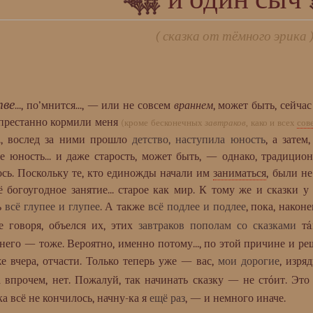
( сказка от тёмного эрика 
тве
..., по’мнится..., — или не совсем
враннем
, может быть, сейча
спрестанно кормили меня
(кроме бесконечных
завтраков
, како и всех
сов
.., вослед за ними прошло
детство, наступила юность
, а затем
е юность... и даже старость, может быть, — однако, традици
сь. Поскольку те, кто единожды начали им
заниматься
, были не
 богоугодное занятие... старое как мир. К тому же и сказки у 
ь
всё глупее и глупее
. А также
всё подлее и подлее
, пока, након
 говоря, объелся их, этих
завтраков пополам со сказками
тá
него — тоже. Вероятно, именно потому..., по этой причине и р
аже вчера, отчасти. Только теперь уже — вас,
мои дорогие
, изря
а впрочем, нет. Пожалуй, так начинать сказку — не стóит. Эт
ка всё не кончилось, начну-ка я
ещё раз
, — и немного иначе.