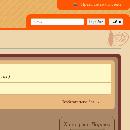
Представиться системе
овия
)
→
Необязательное Зло
Ханóграф:
Портал