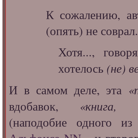
К сожалению, а
(опять) не соврал.
Хотя..., гов
(не) 
хотелось
«
И в самом деле, эта
«книга, к
вдобавок,
(наподобие одного из
Альфонса NN
... и втор