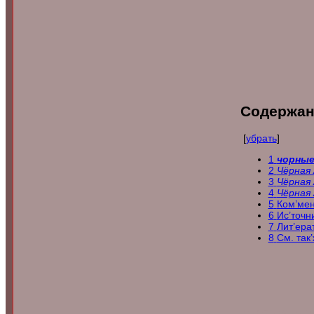
Содержан
[
убрать
]
1
чорные
2
Чёрная 
3
Чёрная 
4
Чёрная 
5
Ком’ме
6
Ис’точн
7
Лит’ера
8
См. так