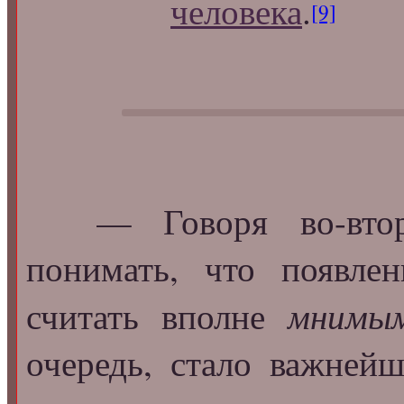
человека
.
[9]
— Говоря во-вторых
понимать, что появл
мнимы
считать вполне
очередь, стало важней