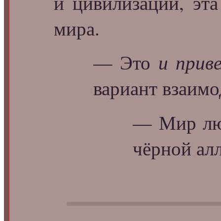
и цивилизации, эта
мира.
и прив
— Это
вариант взаимо
— Мир л
чёрной алл