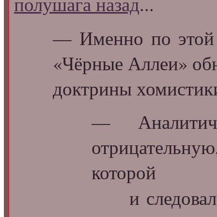
полушага назад
...
— Именно по это
«Чёрные Аллеи» обн
доктрины хомистик
— Аналитич
отрицательну
которой
и следовало