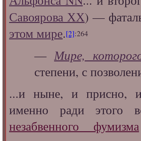
Савоярова ХХ
) — фата
этом мире
.
[2]
:264
Мире, которог
—
степени, с позволени
...и ныне, и присно,
именно ради этого в
незабвенного фумизма