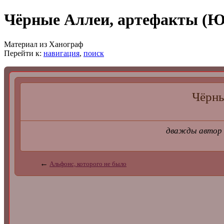
Чёрные Аллеи, артефакты (Ю
Материал из Ханограф
Перейти к:
навигация
,
поиск
Чёрны
дважды автор
←
Альфонс, которого не было