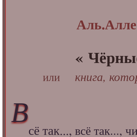
чорн
Аль.Алл
« Чёрн
книга, кото
или
В
сё так...,
всё так..., ч