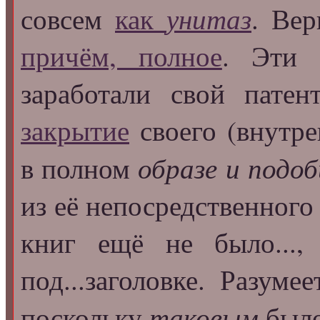
унитаз
совсем
как
. Вер
причём, полное
. Эти 
заработали свой патен
закрытие
своего (внутр
образе и подо
в полном
из её непосредственного
книг ещё не было...
под...заголовке. Разумее
таковым
поскольку
было