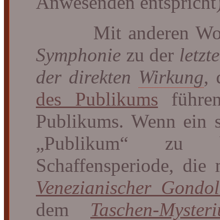
Anwesenden entspricht)
Mit anderen Worte
Symphonie
zu der
letzt
der direkten
Wirkung
,
des Publikums
führen
Publikums. Wenn ein s
„Publikum“ zu b
Schaffensperiode, die
Venezianischer Gondol
dem
Taschen-Myster