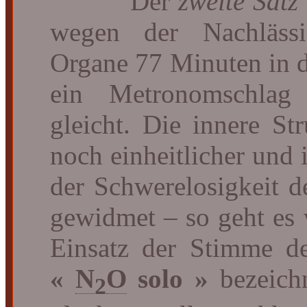
Der
zweite Satz
wegen der Nachlässig
Organe 77 Minuten in
ein Metronomschlag
gleicht. Die innere St
noch einheitlicher und
der Schwerelosigkeit 
gewidmet – so geht es 
Einsatz der Stimme de
«
N
O
solo »
bezeichn
2