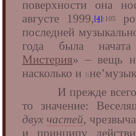
поверхности она н
августе 1999,
ров
[4]
:105
последней музыкаль
года была нача
Мистерия
» – вещь н
насколько и
не’музык
в
И прежде всего, ес
то значение: Весел
двух
частей
, чрезвыч
и принципу действи