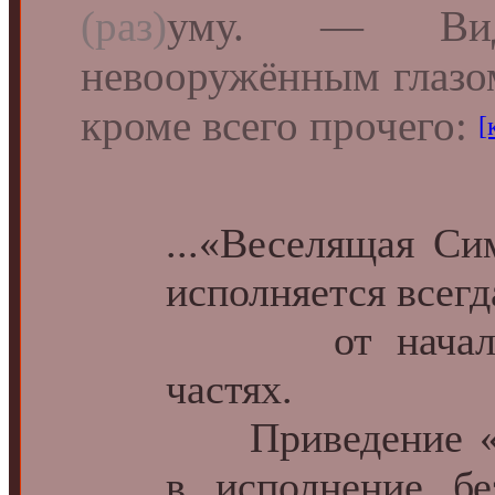
(раз)
уму. — Види
невооружённым глазо
кроме всего прочего:
[
...«Веселящая Си
исполняется всегд
от начала и 
частях.
Приведение «В
в исполнение бе