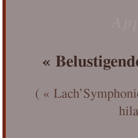
Ap
« Belustigen
( « Lach’Symphonie
hil