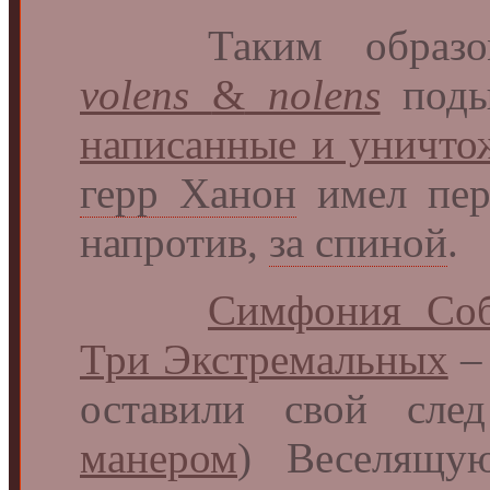
Таким образом,
volens
&
nolens
поды
написанные и уничто
герр Ханон
имел пер
напротив,
за спиной
.
Симфония Со
Три Экстремальных
– 
оставили свой сл
манером
) Веселящу