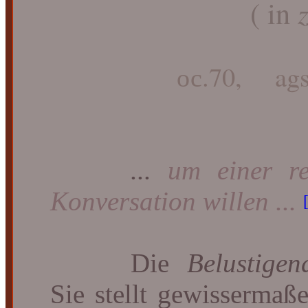
( in
ос.70, ags
...
um einer re
Konversation willen ...
Die
Belustigen
Sie stellt gewissermaß