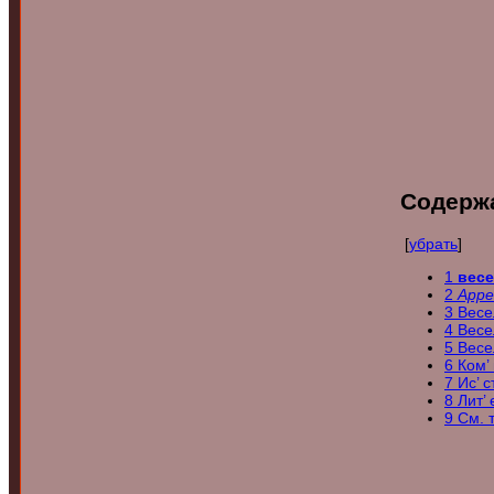
Содерж
[
убрать
]
1
вес
2
Appe
3
Вес
4
Весе
5
Весе
6
Ком’
7
Ис’ 
8
Лит’
9
См. т