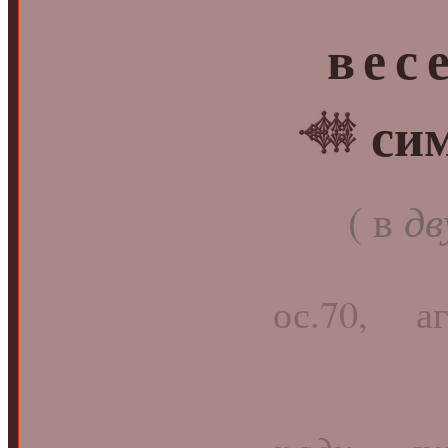
вес
си
( в
дв
ос.70, аг