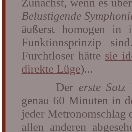
Zunächst, wenn es über
Belustigende Symphoni
äußerst homogen in i
Funktionsprinzip si
Furchtloser hätte
sie i
direkte Lüge
)...
Der
erste Satz
genau 60 Minuten in 
jeder Metronomschlag 
allen anderen abgeseh