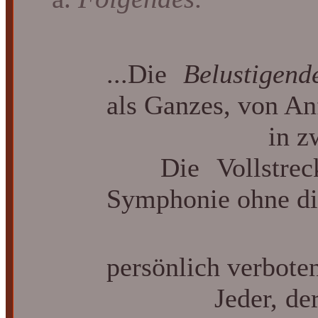
...Die
Belustigen
als Ganzes, von An
in zwei Sätz
Die Vollstrecku
Symphonie ohne d
ist du
persönlich verbote
Jeder, der die