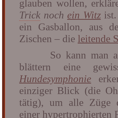
glauben wollen, erklär
Trick
noch
ein Witz
ist
ein Gasballon, aus d
Zischen – die
leitende 
So kann man auch 
blättern eine gewi
Hundesymphonie
erken
einziger Blick (die O
tätig), um alle Züge
einer hypertrophierten