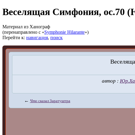
Веселящая Симфония, ос.70 
Материал из Ханограф
(перенаправлено с «
Symphonie Hilarante
»)
Перейти к:
навигация
,
поиск
Веселяща
автор :
Юр.Ха
←
Что
сказал Заратуштра