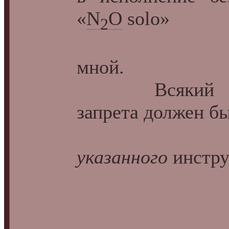
«
N
O
solo»
2
запреща
мной.
Всякий ос
запрета должен бы
при пос
указанного
инстру