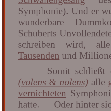
Symphonie). Und er wus
wunderbare Dummkop
Schuberts Unvollendet
schreiben wird, al
Tausenden
und Millione
Somit schließt 
(volens
&
nolens)
alle
vernichteten
Symphoni
hatte. — Oder hinter si