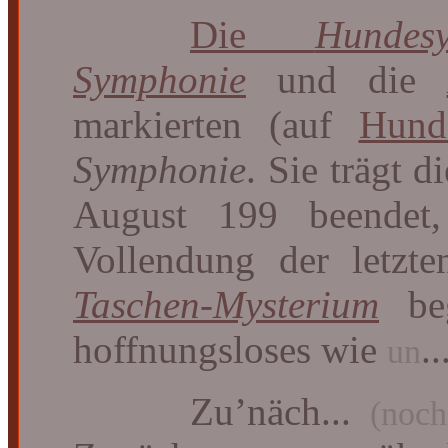
Die
Hundes
Symphonie
und die
markierten (auf
Hund
Symphonie
. Sie trägt 
August 199 beendet
Vollendung der letzte
Taschen-Mysterium
beg
hoffnungsloses wie
.
un
Zu’näch...
(noch