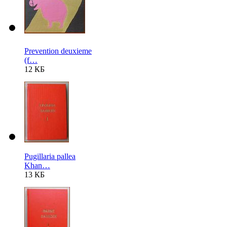
Prevention deuxieme
(f…
12 КБ
Pugillaria pallea
Khan…
13 КБ