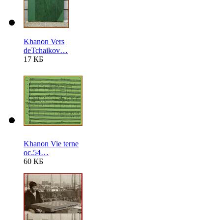
Khanon Vers
deTchaikov…
17 КБ
Khanon Vie terne
oc.54…
60 КБ