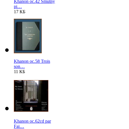
Khanon oc.42 Smutny
pi…
17 КБ
Khanon oc.58 Trois
son…
11 КБ
Khanon oc.62cd par
Fai…