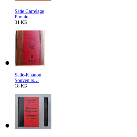
Satie Carrelage
Phoniq…
31 КБ
Satie-Khanon
Souvenirs…
18 КБ