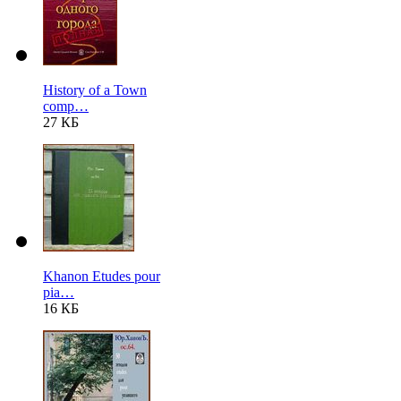
History of a Town
comp…
27 КБ
Khanon Etudes pour
pia…
16 КБ