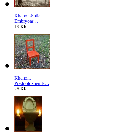
Khanon-Satie
Embryons …
19 КБ
Khanon.
PredpolozheniE…
25 КБ