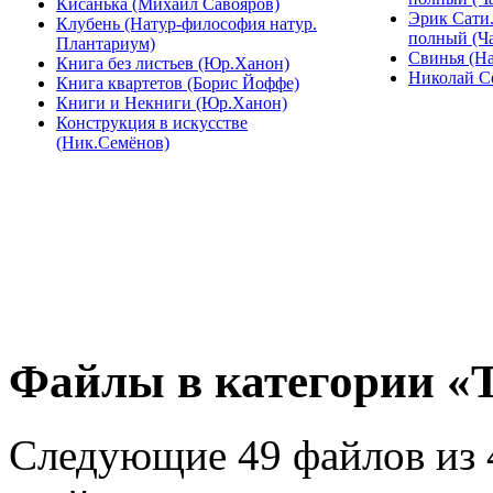
Кисанька (Михаил Савояров)
Эрик Сати
Клубень (Натур-философия натур.
полный (Ча
Плантариум)
Свинья (На
Книга без листьев (Юр.Ханон)
Николай С
Книга квартетов (Борис Йоффе)
Книги и Некниги (Юр.Ханон)
Конструкция в искусстве
(Ник.Семёнов)
Файлы в категории «T
Следующие 49 файлов из 