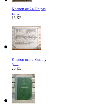
Khanon oc.24 Un pas
en…
13 КБ
Khanon oc.42 Smutny
pi…
25 КБ