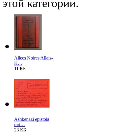
этой категории.
Allees Noires Allais-
K…
11 КБ
Ashkenazi epistola
mrt…
23 КБ