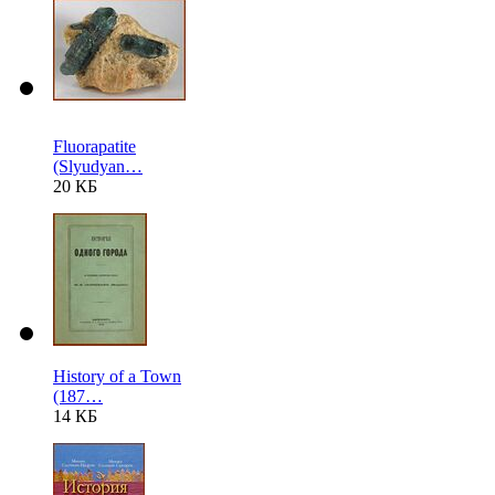
Fluorapatite
(Slyudyan…
20 КБ
History of a Town
(187…
14 КБ