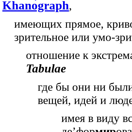
Khanо́graph
,
имеющих прямое, кривое
зрительное или умо-зр
отношение к экстрем
Tabulae
где бы они ни были
вещей, идей и люд
имея в виду в
де’фор
мир
ов