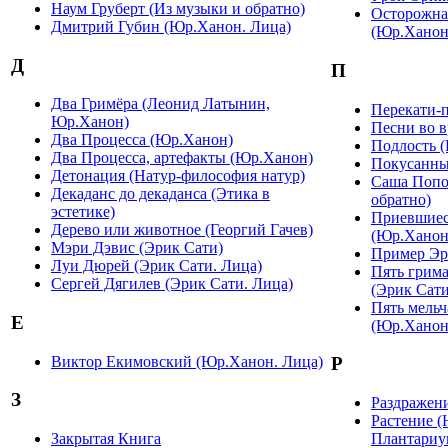
Наум Груберт (Из музыки и обратно)
Осторожная
Дмитрий Губин (Юр.Ханон. Лица)
(Юр.Ханон
Д
П
Два Гримёра (Леонид Латынин,
Перекати-
Юр.Ханон)
Песни во в
Два Процесса (Юр.Ханон)
Подлость (
Два Процесса, артефакты (Юр.Ханон)
Покусанные
Детонация (Натур-философия натур)
Саша Попо
Декаданс до декаданса (Этика в
обратно)
эстетике)
Приевшиес
Дерево или животное (Георгий Гачев)
(Юр.Ханон
Мэри Дэвис (Эрик Сати)
Пример Эр
Луи Дюрей (Эрик Сати. Лица)
Пять грима
Сергей Дягилев (Эрик Сати. Лица)
(Эрик Сати
Пять мельч
Е
(Юр.Ханон
Виктор Екимовский (Юр.Ханон. Лица)
Р
З
Раздражени
Растение (
Закрытая Книга
Плантариу