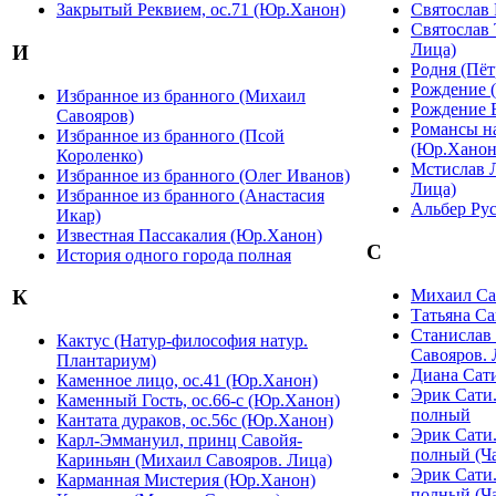
Закрытый Реквием, ос.71 (Юр.Ханон)
Святослав 
Святослав
Лица)
И
Родня (Пё
Рождение 
Избранное из бранного (Михаил
Рождение 
Савояров)
Романсы на
Избранное из бранного (Псой
(Юр.Ханон
Короленко)
Мстислав 
Избранное из бранного (Олег Иванов)
Лица)
Избранное из бранного (Анастасия
Альбер Рус
Икар)
Известная Пассакалия (Юр.Ханон)
С
История одного города полная
Михаил Са
К
Татьяна Са
Станислав
Кактус (Натур-философия натур.
Савояров. 
Плантариум)
Диана Сати
Каменное лицо, ос.41 (Юр.Ханон)
Эрик Сати
Каменный Гость, ос.66-с (Юр.Ханон)
полный
Кантата дураков, ос.56с (Юр.Ханон)
Эрик Сати
Карл-Эммануил, принц Савойя-
полный (Ча
Кариньян (Михаил Савояров. Лица)
Эрик Сати
Карманная Мистерия (Юр.Ханон)
полный (Ча