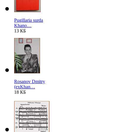
Pugillaria surda
Khano…
13 КБ
Rosanov Dmitry
(exKhan…
18 КБ