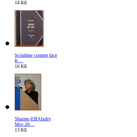
14 КБ
Scriabine comme face
K…
16 КБ
Sharme-EBAlxdrv
Msv-20…
13 КБ