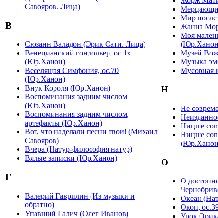
Жорж Мати
Савояров. Лица)
Мерцающие
Мир после
В
Жанна Мор
Моя мален
Сюзанн Валадон (Эрик Сати. Лица)
(Юр.Ханон
Венецианский гондольер, ос.1х
Музей Вож
(Юр.Ханон)
Музыка эм
Веселящая Симфония, ос.70
Мусорная 
(Юр.Ханон)
Внук Короля (Юр.Ханон)
Н
Воспоминания задним числом
(Юр.Ханон)
Не соврем
Воспоминания задним числом,
Неизданно
артефакты (Юр.Ханон)
Ницше con
Вот, что наделали песни твои! (Михаил
Ницше cont
Савояров)
(Юр.Ханон
Вчера (Натур-философия натур)
Вялые записки (Юр.Ханон)
О
Г
О достоинс
Чернобрив
Валерий Гаврилин (Из музыки и
Океан (Нат
обратно)
Окоп, ос.3
Упавший Галич (Олег Иванов)
Урок Орика