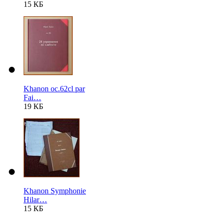
15 КБ
Khanon oc.62cl par
Fai…
19 КБ
Khanon Symphonie
Hilar…
15 КБ