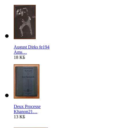
August Dirks fe194
Ams…
18 КБ
Deux Processe
Khanon21…
13 КБ