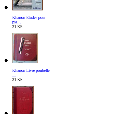
Khanon Etudes pour
pia…
21 КБ
Khanon Livre poubelle
…
21 КБ