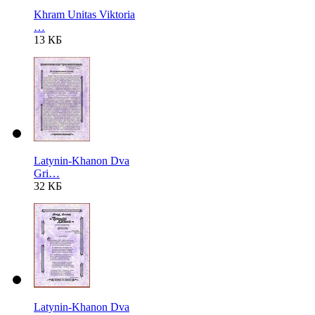
Khram Unitas Viktoria
…
13 КБ
Latynin-Khanon Dva
Gri…
32 КБ
Latynin-Khanon Dva