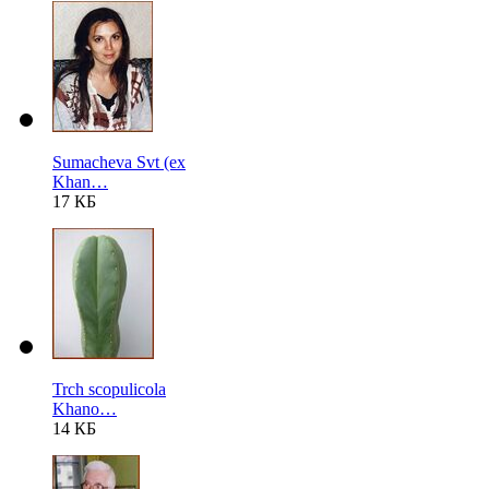
Sumacheva Svt (ex
Khan…
17 КБ
Trch scopulicola
Khano…
14 КБ