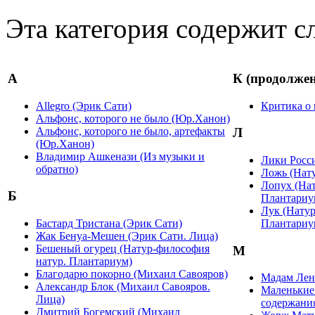
Эта категория содержит с
А
К (продолжен
Allegro (Эрик Сати)
Критика о 
Альфонс, которого не было (Юр.Ханон)
Альфонс, которого не было, артефакты
Л
(Юр.Ханон)
Владимир Ашкенази (Из музыки и
Лики Росс
обратно)
Ложь (Нат
Лопух (Нат
Б
Плантариу
Лук (Натур
Бастард Тристана (Эрик Сати)
Плантариу
Жак Бенуа-Мешен (Эрик Сати. Лица)
Бешеный огурец (Натур-философия
М
натур. Плантариум)
Благодарю покорно (Михаил Савояров)
Мадам Лен
Александр Блок (Михаил Савояров.
Маленькие
Лица)
содержания
Дмитрий Богемский (Михаил