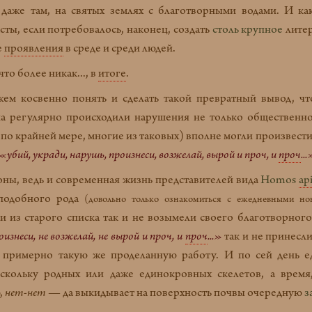
 даже там, на святых землях с благотворными водами. И ка
ты, если потребовалось, наконец, создать
столь крупное
литер
е
проявления
в среде и среди людей.
то более никак..., в
итоге
.
косвенно понять и сделать такой превратный вывод, что 
 регулярно происходили нарушения не только общественног
 по крайней мере, многие из таковых) вполне могли произвест
«убий, укради, нарушь, произнеси, возжелай, вырой и проч, и
проч
..
, ведь и современная жизнь представителей вида
Homos
ap
подобного рода
(довольно только ознакомиться с ежедневными но
и из старого списка так и не возымели своего благотворног
оизнеси, не возжелай, не вырой и проч, и
проч
...»
так и не принесли
примерно такую же проделанную работу. И по сей день е
скольку родных или даже единокровных скелетов, а время,
,
нет-нет
— да выкидывает на поверхность почвы очередную
з