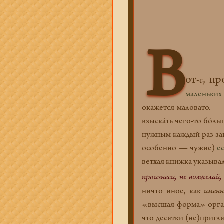
В
от
, пр
-
с
маленьких
окажется маловато. — 
взыскáть чего-то бóль
нужным каждый раз зан
особенно — чужие)
е
ветхая книжка указыва
произнеси, не возжелай,
ничто иное, как
именн
«высшая форма» органи
что десятки (не)пригл