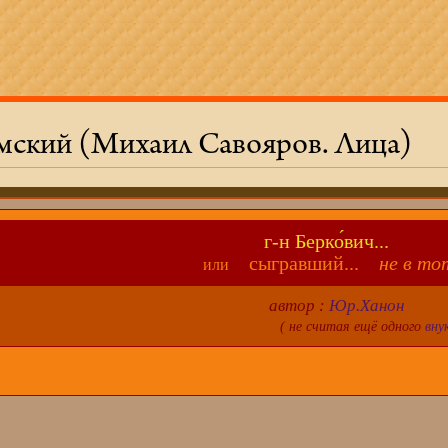
ский (Михаил Савояров. Лица)
г-н Берко́вич...
сыгравший...
не в то
или
автор :
Юр.Ханон
( не считая ещё одного
вну
й