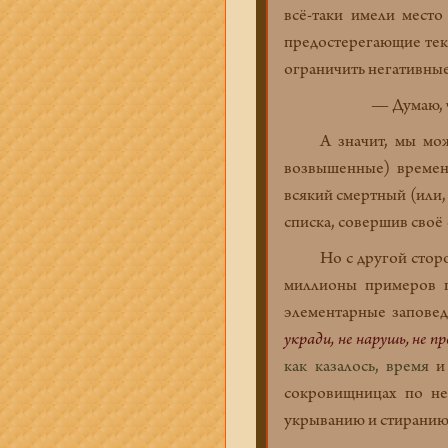
всё-таки имели место
предостерегающие текс
ограничить негативны
— Думаю, ч
А значит, мы можем 
возвышенные) времена
всякий смертный (или,
списка, совершив своё
Но с другой стороны
миллионы примеров 
элементарные заповед
укради, не нарушь, не пр
как казалось, время
и 
сокровищницах по не
укрыванию и стиранию