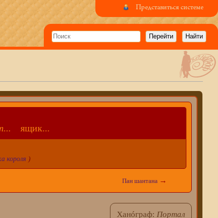
Представиться системе
т
... ящик...
ка короля
)
→
Пан шантана
Ханóграф:
Портал