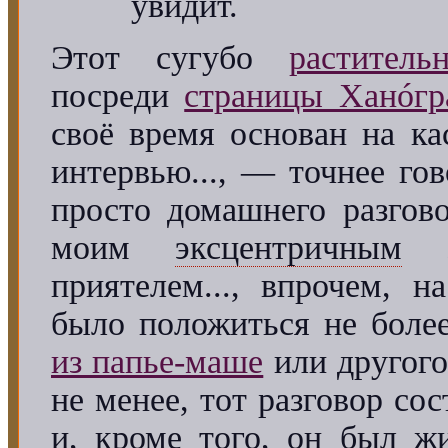
увидит.
Этот сугубо
растител
посреди
страницы Ханóгр
своё время основан на ка
интервью..., — точнее гов
просто домашнего разгово
моим
эксцентричным
зн
приятелем..., впрочем, 
было положиться не боле
из папье-маше
или другог
не менее, тот разговор со
и, кроме того, он был 