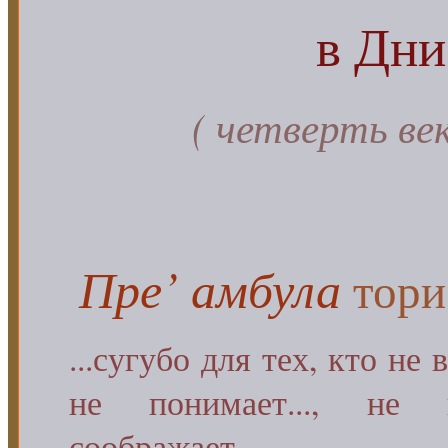
в Дни
( четверть век
Пре’ амбула
тори
...сугубо для тех, кто не в 
не понимает..., не
соображает
...