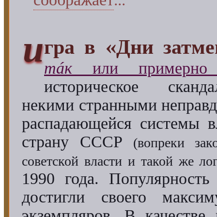
и
гра в «Дни затме
тáк
или примерн
историческое сканд
некими странными неправ
распадающейся системы в
страну СССР
(вопреки зак
советской власти и такой же ло
1990 года. Популярность
достигли своего максим
экземпляров. В качестве