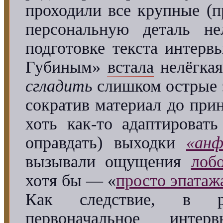
проходили все крупные (
персональную деталь н
подготовке текста интер
Губиным»
встала
нелёгкая
сгладить
слишком острые 
сократив материал до при
хоть как-то адаптировать
оправдать) выходки
«анф
вызывали ощущения
лоб
хотя бы — «
просто эпатаж
Как следствие, в р
первоначальное инте