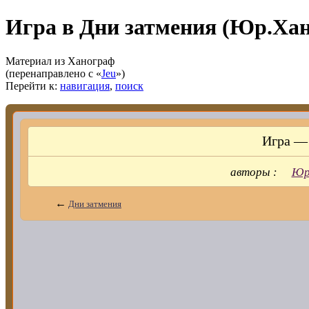
Игра в Дни затмения (Юр.Ха
Материал из Ханограф
(перенаправлено с «
Jeu
»)
Перейти к:
навигация
,
поиск
Игра —
авторы :
Юр
←
Дни затмения