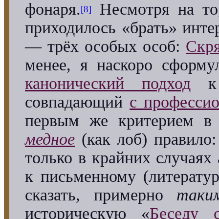
фонаря.
Несмотря на то
[8]
приходилось «брать» инте
— трёх особых особ:
Скр
менее, я наскоро сформ
канонический подход
к 
совпадающий
с професси
первым же критерием в 
медное
(как лоб) правило
только в крайних случаях 
к письменному (литератур
сказать, примерно
таки
историческую
«
Беседу 