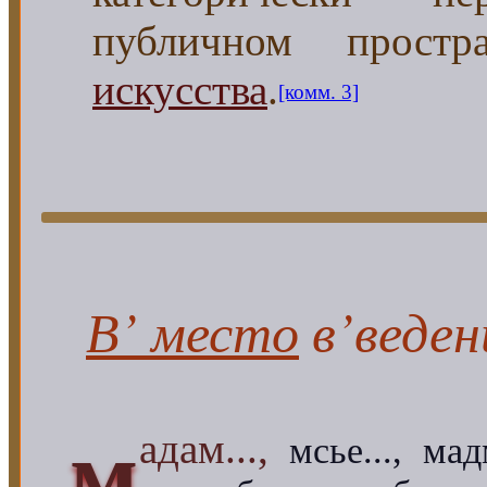
публичном прост
искусства
.
[комм. 3]
В’ место
в’веден
м
адам...,
мсье..., мад