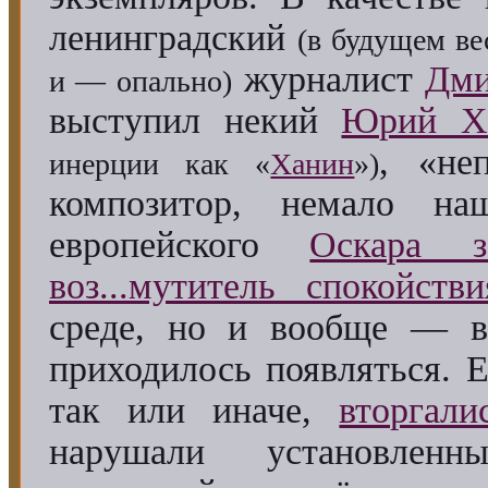
ленинградский
(в будущем ве
журналист
Дми
и — опально)
выступил некий
Юрий Х
, «не
инерции как «
Ханин
»)
композитор, немало на
европейского
Оскара 
воз...мутитель спокойстви
среде, но и вообще — в
приходилось появляться. Е
так или иначе,
вторгал
нарушали установле