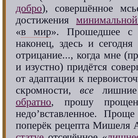
добро
), совершённое мс
достижения
минимальн
«
в мир
». Прошедшее с
наконец, здесь и сегодня
отрицание..., когда мне (
и изустно) придётся сове
от адаптации к первоисточ
скромности,
все
лишние 
обратно
, прошу прощен
недо’вставленное. Проще
поперёк рецепта Мишеля 
статуе
отсечённое «
лишне