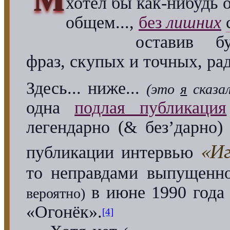
хотел бы как-нибудь о
общем...,
без
лишних
оставив буква
фраз, скупых и точных, ра
Здесь... ниже...
(это
я
сказа
одна
подлая публикация
легендарно (& без’дарно
«Иг
публикации интервью
то неправдами выпущенн
в июне 1990 года
вероятно)
«Огонёк».
[4]