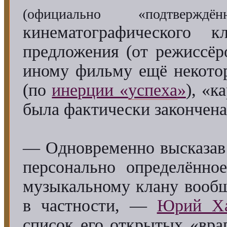
(официально «подтверж
кинематографического 
предложения (от режиссёр
иному фильму ещё некото
(по
инерции «
успеха
»
), «к
была фактически закончена
— Одновременно высказав 
персонально определённо
музыкальному клану вообщ
в частности, —
Юрий Х
список его открытых «вра