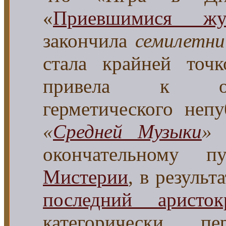
«
Приевшимися жу
закончила
семилетни
стала крайней точк
привела к обр
герметического неп
«
Средней Музыки
»
и
окончательному 
Мистерии
, в резуль
последний аристок
категорически п