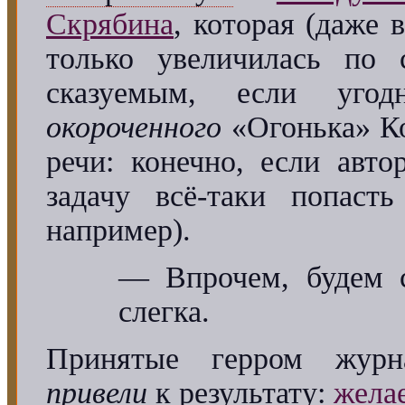
Скрябина
, которая (даже 
только увеличилась по 
сказуемым, если угодн
окороченного
«Огонька» Ко
речи: конечно, если авт
задачу всё-таки попас
например).
— Впрочем, будем с
слегка.
Принятые герром жур
привели
к результату:
жела