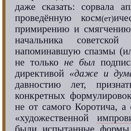
даже сказать: сорвала а
проведённую косм
иче
(ет)
примирению и смягчению,
начальника советской
напоминавшую спазмы (
не только
не был
подпис
директивой
«даже и дум
давностию лет, призна
конкретных формулировок
не от самого Коротича, а
«художественной
импров
были испытанные формы, 