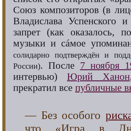
Союз композиторов (в лиц
Владислава Успенского и
запрет (как оказалось, 
музыки и сáмое упомин
солидарно подтверждён и под
. После
7 ноября 1
России)
интервью)
Юрий Ханон
прекратил все
публичные в
— Без особого
рис
что «Игра в Дн