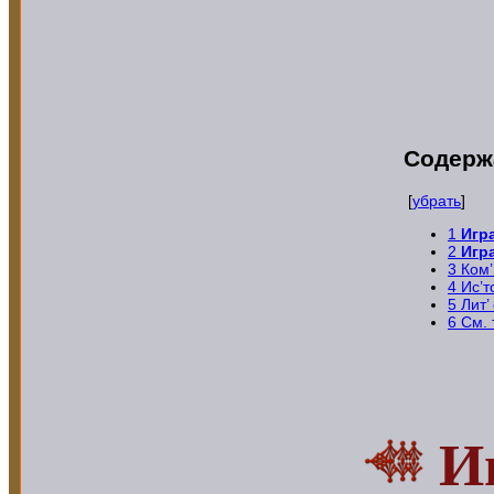
Содерж
[
убрать
]
1
Игр
2
Игр
3
Ком
4
Ис’т
5
Лит’
6
См. 
И