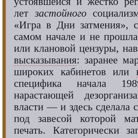
устоявшейся и жёстко ре
лет
застойного
социализ
«Игра в Дни затмения», с
самом начале и не прошла
или клановой цензуры, на
высказывания
: заранее м
широких кабинетов или
специфика начала 19
нарастающей дезорганиз
власти — и здесь сделала 
под завесой которой мат
печать. Категорически з