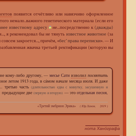
огетов
появится отчётливо или навязчиво оформленное
того немало..важного генетического материала (если его
анее известному адресу
не...посредственно к
(дважды)
..., я рекомендовал бы не тянуть
известное животное
(за
совсем закроется..., причём, «
бес’ права переписки
». — И
азбавленная жвачка третьей ректификации (которую вы
 а не кому-либо другому, —
месье Сати
изволил
посвятить
ое летом 1913 года, в сáмом начале месяца июля. И даже
... третью часть
(длительностью едва с минутку, засушенную и
л предыдущие две
— это
отдельная песня
,
(первую и вторую)
«
Третий эмбрион Эрика
»
(
Юр.Ханон
, 2019 )
нота
Ханóграфа