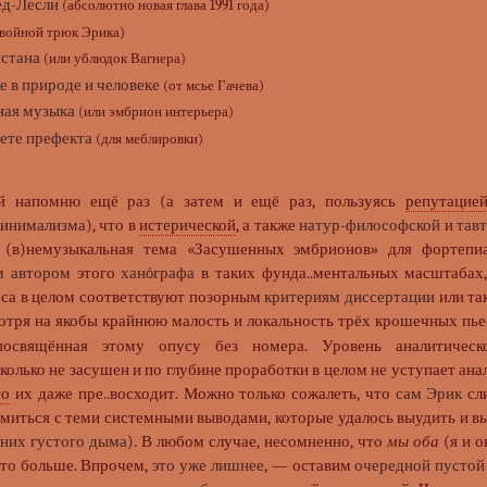
д-Лесли
(абсолютно новая глава 1991 года)
двойной трюк Эрика)
стана
(или ублюдок Вагнера)
 в природе и человеке
(от мсье Гачева)
ая музыка
(или эмбрион интерьера)
ете префекта
(для меблировки)
ай напомню ещё раз (а затем и ещё раз, пользуясь
репутацие
инимализма
), что в
истерической
, а также
натур-философской
и
тав
 (в)немузыкальная тема «Засушенных эмбрионов» для фортепиа
м автором
этого
ханóграфа
в таких фунда..ментальных масштабах
са в целом соответствуют позорным
критериям диссертации
или та
мотря на якобы крайнюю малость и локальность трёх крошечных пье
посвящённая этому опусу без номера. Уровень аналитическо
колько не засушен и по глубине проработки в целом не уступает ан
то
их даже пре..восходит. Можно только сожалеть, что
сам Эрик
сли
миться с теми системными выводами, которые удалось выудить и вы
 них густого дыма
). В любом случае, несомненно, что
мы оба
(я и о
кто больше. Впрочем,
это уже лишнее
, — оставим
очередной пустой