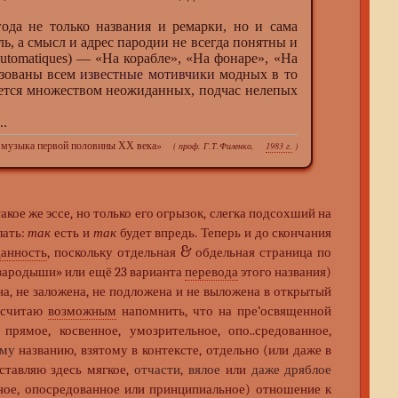
а не только названия и ремарки, но и сама
ь, а смысл и адрес пародии не всегда понятны и
 automatiques) — «На корабле», «На фонаре», «На
зованы всем
известные мотивчики
модных в то
ется множеством неожиданных, подчас нелепых
..
 музыка первой половины ХХ века»
( проф. Г.Т.Филенко,
1983 г.
)
акое же эссе, но только его огрызок, слегка подсохший на
лать:
так
есть и
так
будет впредь. Теперь и до скончания
&
данность
, поскольку отдельная
обдельная страница по
 зародыши» или ещё 23 варианта
перевода
этого названия)
ена, не заложена, не подложена и не выложена в открытый
 считаю
возможным
напомнить, что на пре’освященной
прямое, косвенное, умозрительное, опо..средованное,
ому
названию, взятому в контексте, отдельно (или даже в
ставляю здесь мягкое,
отчасти, вялое
или
даже дряблое
нное, опосредованное или принципиальное) отношение к