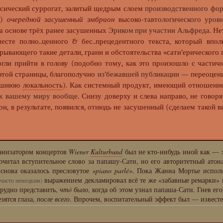
ссический суррогат, залитый щедрым слоем
производственного фо
н)
очередной засушенный эмбрион
высоко-
тавтологического уров
а основе трёх ранее засушенных
Эриком при участии Альфреда
. Н
есте полно..ценного & бес..прецедентного текста, который впо
крывающего такие детали, грани и обстоятельства «сати’ерического 
огли прийти в голову (подобно тому, как это произошло с части
этой страницы, благополучно
из’бежавшей публикации
— переоценит
нешнюю
локальность
). Как системный продукт, имеющий отношение д
к вашему миру вообще
. Снизу доверху и слева направо, не говор
 он, в результате, появился, отнюдь не засушенный (сделаем такой 
ганизатором концертов
Wiener
Kulturbund
был не кто-нибудь иной как — х
читал вступительное слово за
папашу-Сати
, но его авторитетный ато
 снова оказалось пресловутое
«piano parlé»
. Пока Жанна Мортье испол
выражением декламировал всё те же «забавные ремарки»
(чисто немецким)
трудно представить,
чтó было
, когда об этом узнал
папаша-Сати
. Гнев ег
зятся глаза,
после всего
. Впрочем, воспитательный эффект был — известен