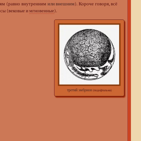
иям (равно внутренним
или внешним
). Короче говоря, всё
асы (вековые и
мгновенные
).
третий эмбрион
(подофтальма)