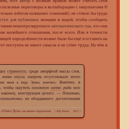
iens
,
этот автор
с полным правом может считать себя
 бесполезные переговоры и коллаборацию с оккупантами &
ательно избегая излишних сомнений), не стóило бы труда
ступ для публичных
женщин и людей, чтобы сообщить
стоянии неконтролируемого
автоматического сна
, что они
 ни малейшего отношения,
после всего
. Или в точности
 вящей определённости можно было бы ещё и оставить на
от поступок не имеет смысла и не стóит труда. На чём и
одну
странность
: среди аморфной массы слов,
ними опусы, напрочь отсутствовало нечто
. Конечно, в
учае имея в виду
Эрика, конечно
)
ю, чтобы ощутить основную
затею
:
ради чего
, наконец,
конструкция целого
. — Понимаю,
ссионализма
» не обладавшего достаточными
«
Опись Дела
»
или
начало
сюрреализма
(
Юр.Ханон
, 2015 )