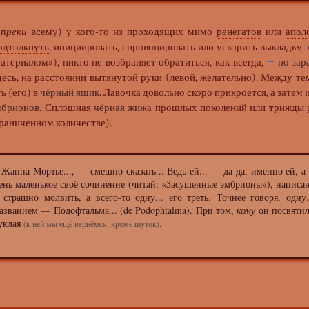
опреки
всему) у кого-то из проходящих мимо
ренегатов
или
апол
одтолкнуть
, инициировать, спровоцировать или ускорить выкладку э
териалом»), никто не возбраняет обратиться, как всегда,
→
по зар
десь, на расстоянии вытянутой руки (левой, желательно). Между тем
ь (его) в
чёрный ящик
.
Лавочка
довольно скоро прикроется, а затем и 
мбрионов
. Сплошная
чёрная жижа
прошлых поколений или трижды р
ограниченном количестве).
 Жанна Мортье...
, — смешно сказать... Ведь ей... — да-да, именно ей,
чень
маленькое
своё сочинение (читай: «Засушенные эмбрионы»), написанн
страшно молвить, а всего-то одну... его треть. Точнее говоря, одну
названием — Подофтальма... (de Podophtalma). При том,
кому
он посвяти
уклая
.
(к ней мы ещё вернёмся, кроме шуток)