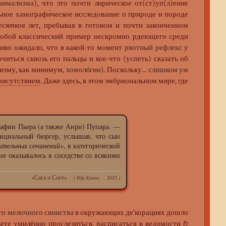
нимализма
), что это почти лирическое от(ст)уп(л)ение
ное ханографи́ческое исследование о природе и породе
есятков
лет, пребывая в готовом и почти законченном
 собой классический пример нескромно рдеющего среди
ливо ожидало, что в какой-то момент
рвотный рефлекс
у
иться сквозь его пальцы и кое-что (успеть) сказать об
ризму, как минимум,
хомолóгии
). Поскольку...
слишком уж
рисутствием
. Даже здесь, в этом эмбриональном мире, где
афии Пьера (а также
Анри) Пупара
. —
нциальный бюргер, услышав, что сын
ительных сочинений»
, в категорической
не оказывалось в соседстве со всякими
«
Сага о Соге
»
(
Юр.Ханон
, 2012 )
его
мелочного свинства
в окружающих де’корациях дошло
жете умилённо прослезиться, расписаться в ведомости &