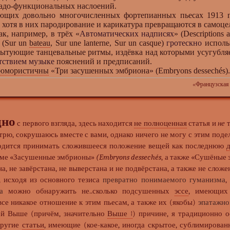
адо-функциональных наслоений.
 довольно многочисленных фортепианных пьесах 1913 год
, хотя в них пародирование и карикатура превращаются в самоцел
ак, например, в трёх «
Автоматических надписях
» (Descriptions
 (Sur un
bateau
, Sur une lanterne, Sur un casque)
гротескно
исполь
ытующие танцевальные ритмы, издёвка над которыми усугубля
тствием музыке
пояснений и предписаний.
юмористичны
«Три засушенных эмбриона» (Embryons dessechés).
«Французская
дно
с первого взгляда, здесь находится
не полноценная
статья и
не
т
трю, сокрушаюсь вместе с вами, однако ничего не могу с этим поде
дится принимать сложившееся положение вещей как последнюю
еме «Засушенные эмбрионы»
(Embryons dessechés
, а также «Сушёные
на, не завёрстана, не выверстана и не подвёрстана, а также не слож
, исходя из основного тезиса
превратно понимаемого гуманизма
,
а
можно обнаружить не..сколько подсушенных
эссе
, имеющих 
все никакое отношение к этим пьесам, а также их (якобы)
эпатажн
ной Выше (причём, значительно
Выше ↑
) причине, я традиционно о
другие
статьи
, имеющие (кое-какое, иногда скрытое, сублимирова