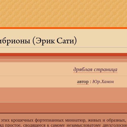
мбрионы (Эрик Сати)
дряблая страница
автор
:
Юр.Ханон
тих крошечных фортепианных миниатюр, живых и образных, вп
яд простое, сводящееся к самому незамысловатому двухголосию