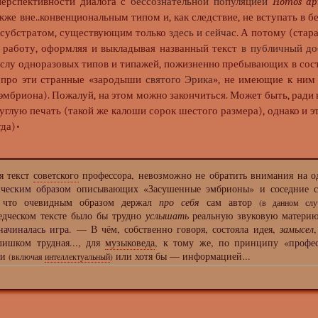
перспективности диалога с
бессознательной популяцией
Homos ap
также вне..конвенциональным типом и, как следствие, не вступать в
 субстратом, существующим только
здесь и сейчас
. А потому (стар
 работу, оформляя и выкладывая названный текст
в публичный до
слу одноразовых типов и типажей, пожизненно пребывающих в со
про эти странные «зародыши
святого Эрика
», не имеющие к ним
 эмбриона). Пожалуй, на этом можно закончиться. Может быть, ради
глую печать (такой же калоши сорок шестого размера), однако и эт
гда)•
я текст
советского
профессора, невозможно не обратить внимания на 
ическим образом
описывающих «Засушенные эмбрионы» и соседние с 
 что очевидным образом держал
про себя
сам автор
(в данном сл
едческом тексте было бы трудно
услышать
реальную звуковую матери
начиналась игра
. — В чём, собственно говоря, состояла идея,
замысел
лишком трудная..., для
музыковеда
, к тому же, по принципу «
профе
ми
или хотя бы — информацией...
(включая
интеллектуальный
)