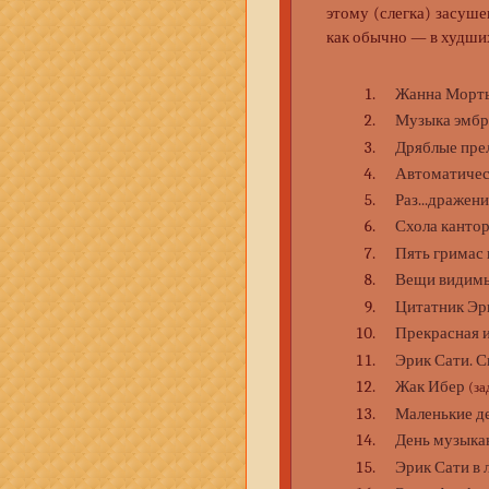
этому (слегка) засуше
как обычно — в худши
Жанна Морт
Музыка эмб
Дряблые пре
Автоматичес
Раз...дражен
Схола канто
Пять гримас 
Вещи видимы
Цитатник Эр
Прекрасная 
Эрик Сати. С
Жак Ибер
(з
Маленькие д
День музыка
Эрик Сати в 