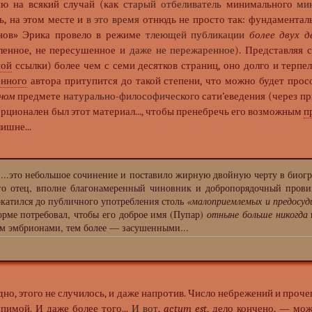
ю на всякий случай (как
старый отбеливатель
минимального
ми
ь, на этом месте и
в это время
отнюдь не просто так: фундаменталь
нов» Эрика провело в режиме
тлеющей публикации
более двух д
ленное, не пересушенное и
даже не пережаренное
). Представляя
ной
ссылки) более чем с семи десятков страниц, оно долго и терпе
енного
автора притупится до такой степени, что можно будет просоч
ном
предмете
натурально-философического
сати’еведения (через п
рционален был этот материал..., чтобы пренебречь его возможным
п
ишне...
..это небольшое сочинение и поставило жирную двойную черту в биогр
го отец, вполне
благонамеренный чиновник
и добропорядочный прови
окатился до
публичного употребления
столь
«малоприемлемых и предосуд
орме потребовал, чтобы его доброе имя (Пупар)
отныне больше никогда
ам эмбрионами, тем более — засушенными...
идно, этого не случилось, и даже напротив. Число небрежений и проч
пимой. И даже более того...
И вот
,
actum est
, дело кончено, — мо