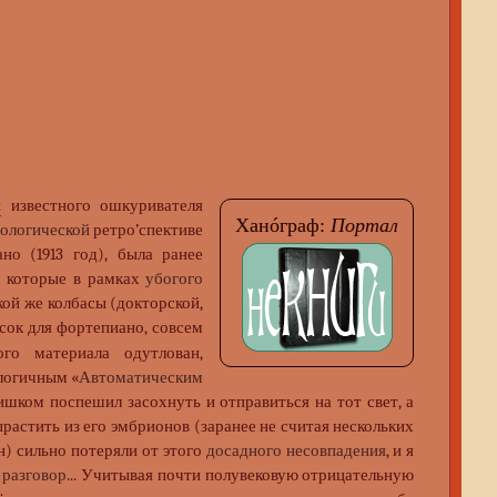
й
известного ошкуривателя
Ханóграф:
Портал
тологической
ретро’спективе
но (1913 год), была ранее
, которые в рамках
убогого
кой же колбасы (докторской,
сок для фортепиано, совсем
го материала одутлован,
алогичным «
Автоматическим
шком поспешил засохнуть и отправиться на тот свет, а
растить из его эмбрионов (заранее не считая нескольких
н) сильно потеряли от этого
досадного несовпадения
, и я
 разговор
... Учитывая почти полувековую отрицательную