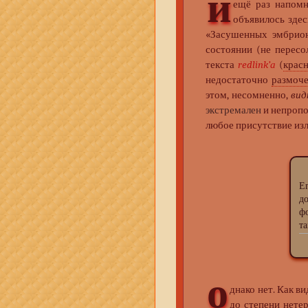
и
ещё раз напомн
объявилось здес
«Засушенных эмбрио
состоянии (не пересо
текста
redlink’а
(
крас
недостаточно
размоч
этом, несомненно,
вид
экстремален
и непропо
любое присутствие изл
.
Е
д
ф
т
о
днако нет. Как в
до степени нетер