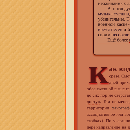
неожиданных л
В последующих
музыка смешна
убедительны. Т
военной каске»
время песен
и б
своим
несоотве
Ещё более
к
ак ви
срезе. Смо
дней
прихо
обозначенной выше т
до сих пор не свёрста
доступ
. Тем не менее
территории
ханóграф
ассоциативное или во
скобках). По указан
пере’направление на 