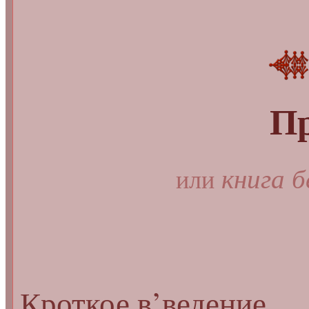
П
книга б
или
Кроткое в’ведение