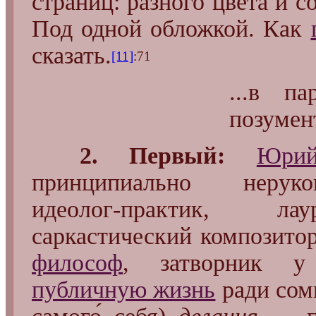
страниц: разного цвета и с
Под одной обложкой. Как
сказать.
[11]
:71
...в п
позумен
2. Первый:
Юри
принципиально неру
идеолог-практик, ла
саркастический композитор
философ
, затворник
публичную жизнь
ради сом