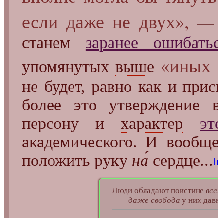
если даже не двух»,
— в
станем
заранее ошибать
«иных 
упомянутых
выше
не будет, равно как и при
более это утверждение
персону и
характер
эт
академического. И вооб
положить руку
на́
сердце...
[
Люди обладают поистине
вс
даже свобода
у них давн