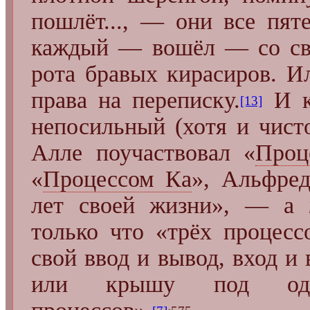
пошлёт..., — они все пят
каждый — вошёл — со св
рота бравых кирасиров. И
права на переписку.
И к
[13]
непосильный (хотя и чист
Алле поучаствовал «
Проц
«
Процессом Ка
», Альфре
лет своей жизни», — а
только что «трёх процесс
свой ввод и вывод, вход и 
или крышу под одио