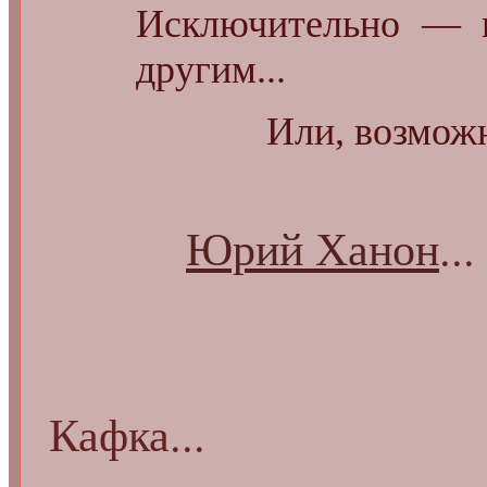
Исключительно — в
другим...
Или, возможн
Юрий Ханон
...
Фр
Кафка...