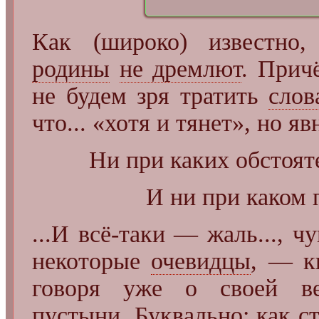
Как (широко) известно,
родины
не дремлют
. Прич
не будем зря тратить
слов
что... «хотя и тянет», но я
Ни при каких обстоят
И ни при каком п
...И всё-таки — жаль..., 
некоторые
очевидцы
, — к
говоря уже о своей вел
пустыни. Буквально: как ст