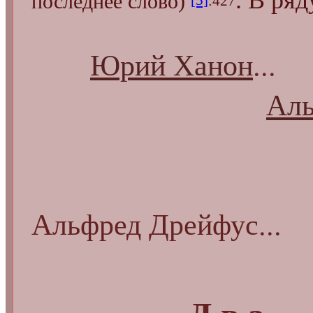
последнее слово)
[5]
:427
Юрий Ханон
...
Аль
Франц 
Альфред Дрейфус...
Д.в.а — 