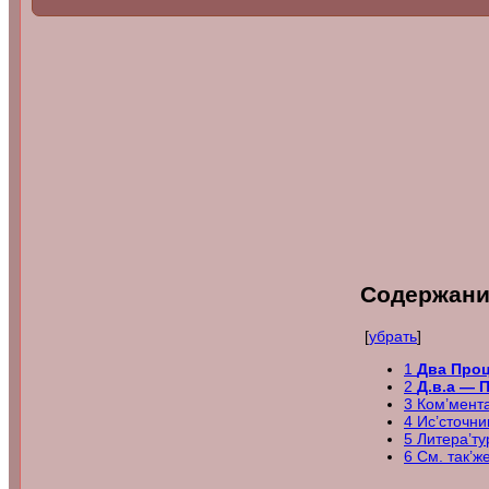
Содержани
[
убрать
]
1
Два
Про
2
Д.в.а — П
3
Ком’мент
4
Ис’сточни
5
Литера’
6
См. так’ж