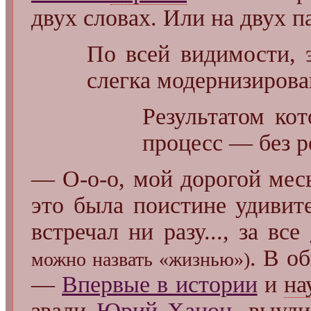
двух словах. Или на двух па
По всей видимости, э
слегка модернизирова
Результатом кот
процесс — без р
— О-о-о, мой дорогой месь
это была поистине удивит
встречал ни разу..., за все
. В о
можно назвать «жизнью»)
—
Впервые в истории
и
на
звали
Юрий Ханон
, выуд