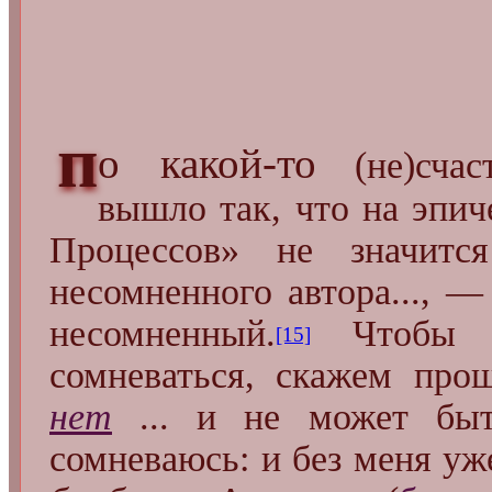
п
о какой-то
(не)счас
вышло так, что на эпич
Процессов» не значи
несомненного автора..., —
несомненный.
Чтобы н
[15]
сомневаться, скажем про
нет
... и не может быт
сомневаюсь: и без меня уж