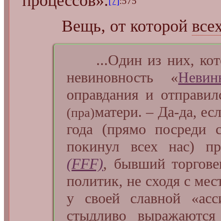
процессов».
[7]
:575
Вещь, от которой
все
...Один из них, кото
невиновность «
Невин
оправдания и отправ
матери. – Да-да, ес
(пра)
года (прямо посреди 
покинул всех нас) п
(FFF)
, бывший торгове
политик, не сходя с ме
у своей славной «асс
стыдливо выражаютс