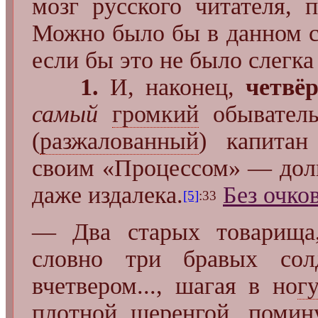
мозг русского читателя, 
Можно было бы в данном сл
если бы это не было слегк
1.
И, наконец,
четвё
самый
громкий
обыватель
(
разжалованный
) капитан
своим «Процессом» — дол
даже издалека.
Без очко
[5]
:33
— Два старых товарища,
словно три бравых солда
вчетвером..., шагая в но
г
плотной шеренгой, помин