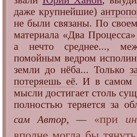
даже крупнейшие)
антроп
не были связаны. По свое
материала «Два Процесса»
а нечто среднее..., ме
помойным ведром исполин
земли до нёба... Только
з
потеряешь её
. И в самом 
мысли достигает столь сущ
полностью теряется за об
«при
и
сам Автор
, —
вполне могла бы тянуть