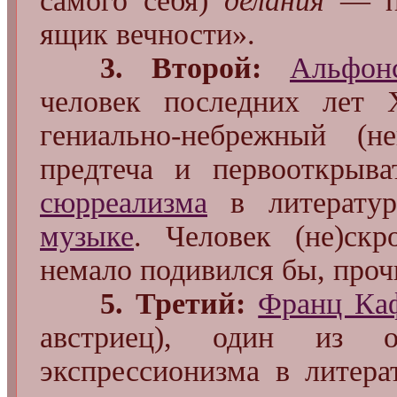
самого́ себя)
делания
— пр
ящик вечности».
3. Второй:
Альфон
человек последних лет 
гениально-небрежный (
предтеча и первооткрыв
сюрреализма
в литератур
музыке
. Человек (не)ск
немало подивился бы, прочи
5. Третий:
Франц Ка
австриец), один из 
экспрессионизма в литер