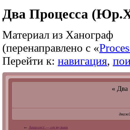
Два Процесса (Юр.
Материал из Ханограф
(перенаправлено с «
Proces
Перейти к:
навигация
,
пои
« Два
дважд
←
Анархист —
от
музыки