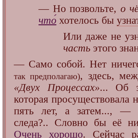
— Но позвольте,
о ч
что́
хотелось бы
узна
Или даже не уз
часть
этого знан
— Само собой. Нет ничег
, здесь, ме
так предполагаю)
«Двух Процессах»
... Об 
которая просуществовала н
пять лет, а затем..., — з
следа?.. Словно бы её н
Очень
хорошо
. Сейчас р