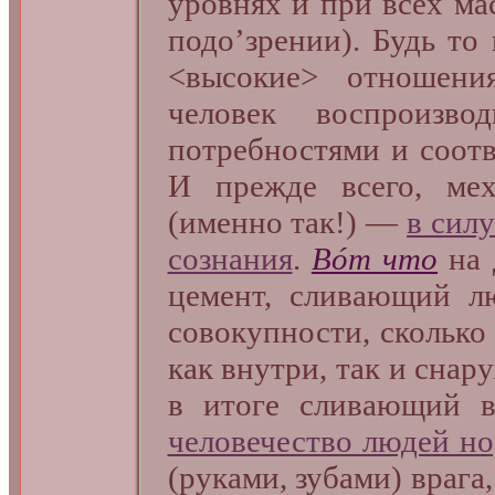
уровнях и при всех ма
подо’зрении). Будь то 
<высокие> отношен
человек воспроизв
потребностями и соот
И прежде всего, ме
(именно так!) —
в силу
сознания
.
Вóт что
на 
цемент, сливающий 
совокупности, сколько
как внутри, так и снар
в итоге сливающий в
человечество людей н
(руками, зубами) врага