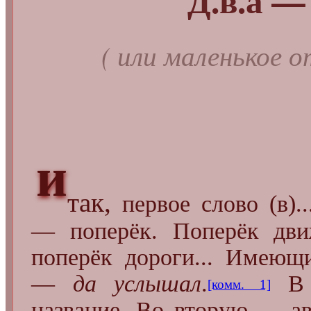
( или маленькое 
и
так,
первое слово (в).
— поперёк. Поперёк дви
поперёк дороги... Имеющ
—
да услышал
.
В 
[комм. 1]
название. Во вторую — ав