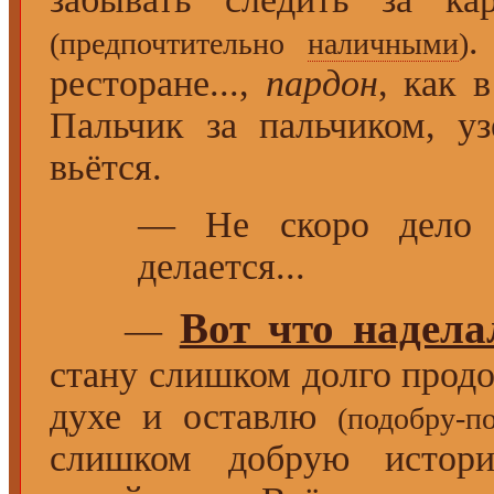
.
(предпочтительно
наличными
)
ресторане...,
пардон
, как 
Пальчик за пальчиком, уз
вьётся.
— Не скоро дело п
делается...
Вот что надела
—
стану слишком долго прод
духе и оставлю
(подобру-п
слишком добрую истор