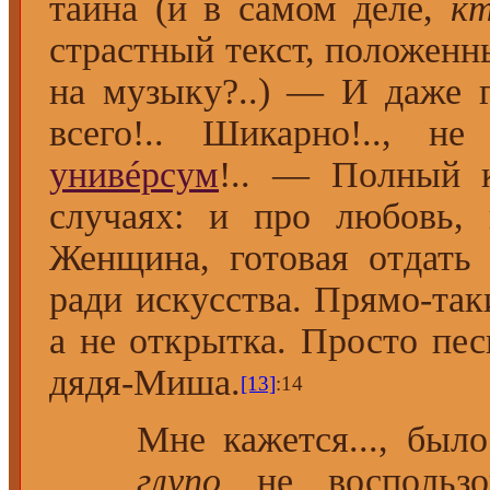
тайна (и в самом деле,
к
страстный текст, положенны
на музыку?..) — И даже
всего!.. Шикарно!.., н
унивéрсум
!.. — Полный к
случаях: и про любовь, 
Женщина, готовая отдать 
ради искусства. Прямо-та
а не открытка. Просто пес
дядя-Миша.
[13]
:14
Мне кажется..., бы
глупо
не воспользов