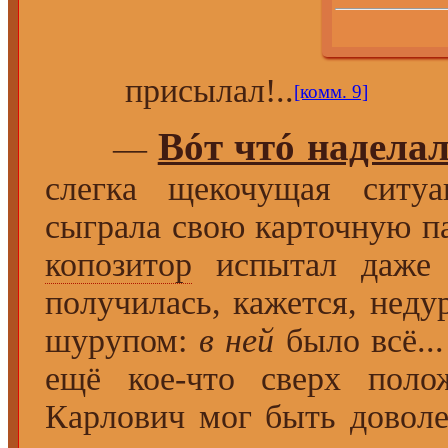
присылал!..
[комм. 9]
Вóт чтó наделал
—
слегка щекочущая ситу
сыграла свою карточную па
копозитор
испытал даже
получилась, кажется, неду
шурупом:
в ней
было всё..
ещё кое-что сверх поло
Карлович мог быть довол