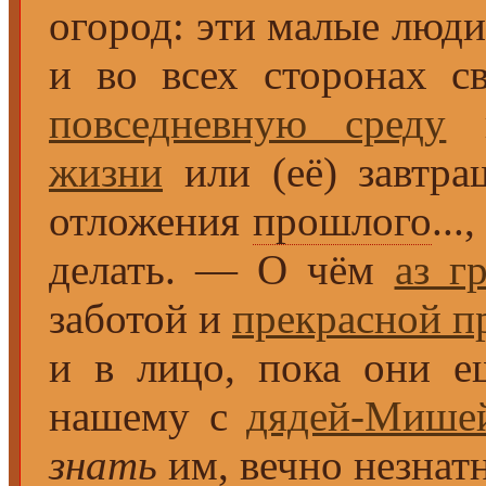
огород: эти малые люди 
и во всех сторонах с
повседневную среду
п
жизни
или (её) завтр
отложения
прошлого
..
делать. — О чём
аз г
заботой и
прекрасной п
и в лицо, пока они е
нашему с
дядей-Мише
знать
им, вечно незна