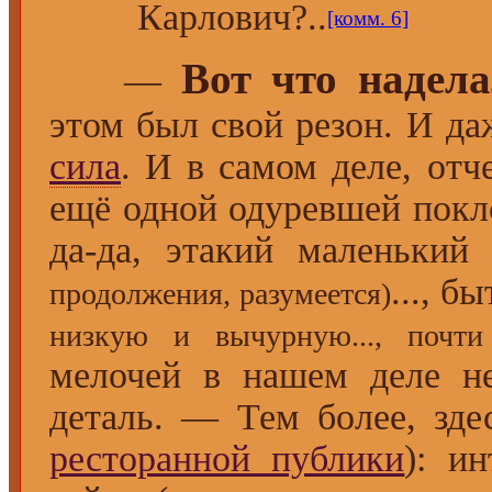
Карлович?..
[комм. 6]
Вот что надела
—
этом был свой резон. И да
сила
. И в самом деле, отч
ещё одной одуревшей покл
да-да, этакий маленький
..., б
продолжения, разумеется)
низкую и вычурную..., почт
мелочей в нашем деле не
деталь. — Тем более, зде
ресторанной публики
): и