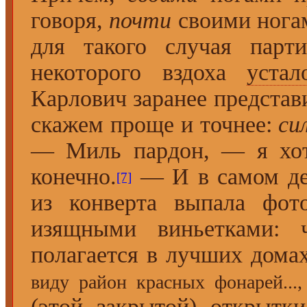
говоря,
почти
своими ногам
для такого случая парт
некоторого вздоха
устал
Карлович заранее представил
скажем проще и точнее:
си
— Миль пардон, — я хот
конечно.
— И в самом д
[7]
из конверта выпала фот
изящными виньетками: 
полагается в лучших дом
виду район красных фонарей...
(этой закрытой) открытк