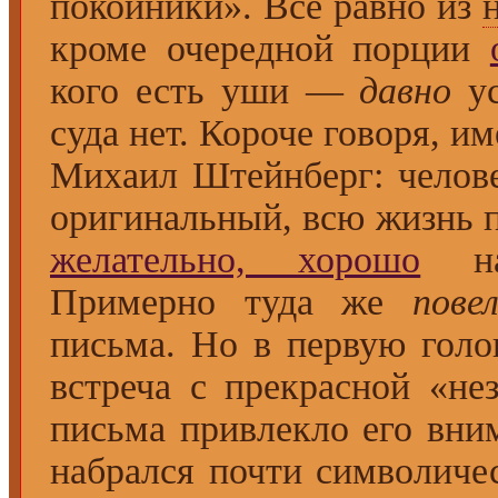
покойники». Всё равно из
кроме очередной порции
кого есть уши —
давно
ус
суда нет. Короче говоря, и
Михаил Штейнберг: челов
оригинальный, всю жизнь 
желательно, хорошо
нат
Примерно туда же
пове
письма. Но в первую голо
встреча с прекрасной «не
письма привлекло его вни
набрался почти символиче