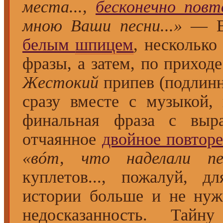
места...,
бесконечно повт
мною Ваши песни...»
— Ве
белым
шпицем
, несколько
фразы, а затем, по приход
Жестокий
припев (подлинн
сразу вместе с музыкой,
финальная фраза с выр
отчаянное
двойное повтор
«вóт, что наделали пе
куплетов..., пожалуй, д
истории больше и не нуж
недосказанность. Тайн