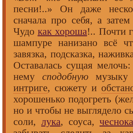
песни!..» Он даже неско
сначала про себя, а зат
Чудо
как хороша
!.. Почти
шампуре нанизано всё чт
завязка, подсказка, наживка
Оставалась сущая мелочь:
нему
сподобную
музыку
интриге
, сюжету и
обстан
хорошенько подогреть (же
но и чтобы не выглядело сы
соли,
лука
, соуса,
чеснок
забывать следить за к