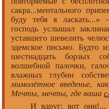
повторяемые с бесплотно
сакра...ментального припе
буду тебя я ласкать...»
господь услышал заклин
уставшего шевелить челю
эдемское письмо. Будто и
шестнадцать борзых со
волшебной палочки, гал
влажных
глубин собстве
мимолётное введенье, ка
Мечты, мечты, где ваша
с
И вдруг: вот они!..