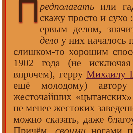
П
редполагать
или гад
скажу просто и сухо :
ервым делом, значит
дело
у
них
началось 
слишком-то хорошим спос
1902 года (не исключая
впрочем), герру
Михаилу 
ещё
молодому
) автору
жесточайших «цыганских» 
не менее жестоких заведен
можно сказать, даже благ
Причём,
своими
ногами п