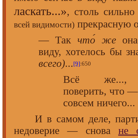
ласкать...»
, столь сильн
прекрасную о
всей видимости)
— Так
что́ же
она
виду, хотелось бы з
всего)
...
[9]
:650
Всё же...,
поверить, что — 
совсем ничего...
И в самом деле, парти
недоверие — снова
не 