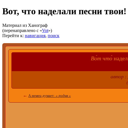
Вот, что наделали песни твои
Материал из Ханограф
(перенаправлено с «
Vot
»)
Перейти к:
навигация
,
поиск
Во́т что́
над
автор :
←
А немец думает:
« родня »