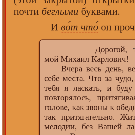
почти
беглыми
буквами.
— И
во́т что́
он проч
Дорогой,
мой Михаил Карлович!
Вчера весь день, весь
себе места. Что за чудо
тебя я ласкать, и буду 
повторялось, притягив
голове, как звоны к обед
так притягательно. Жи
мелодии, без Вашей 