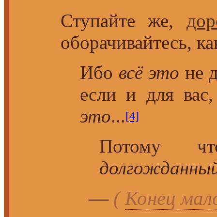
Ступайте же,
дор
оборачивайтесь, ка
Ибо
всё это
не д
если и для вас
это
...
[4]
Потому ч
долгожданный
—
(
Конец мал