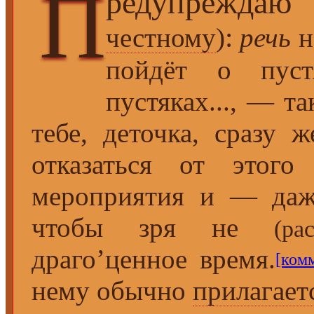
П
редупреждаю 
:
честному
)
речь
н
пойдёт о пустя
пустяках..., — т
тебе, деточка, сразу 
отказаться от этого 
мероприятия и — даже
чтобы зря не
(рас
драго’ценное время.
[ком
нему обычно
прилагает