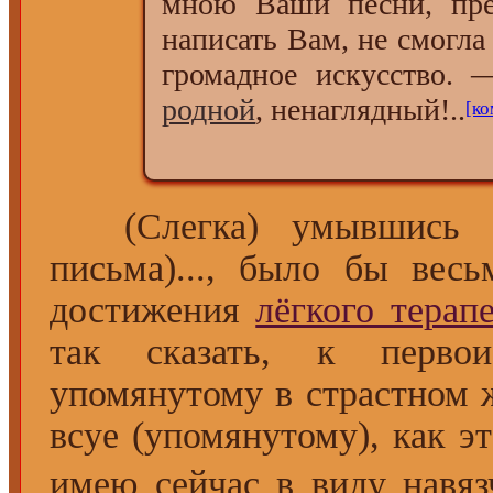
мною Ваши песни, пре
написать Вам, не смогла
громадное искусство.
родной
, ненаглядный!..
[ко
(Слегка) умывшись сл
письма)..., было бы вес
достижения
лёгкого терап
так сказать, к перво
упомянутому в страстном 
всуе (упомянутому), как э
имею сейчас в виду навя