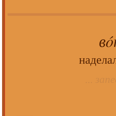
вó
надела
запе
...