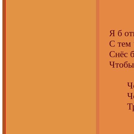
Я б отк
С тем ч
Снёс бы
Чтобы в
Чем объ
Чем об
Трепет