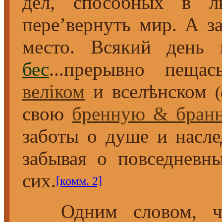
дел, способных в л
пере’вернуть мир. А з
место. Всякий день 
бес
...прерывно пеща
велiком
и вселѣнском
свою
бренную & бран
заботы о душе и насле
забывая о повседневн
сих.
[комм. 2]
Одним словом, что