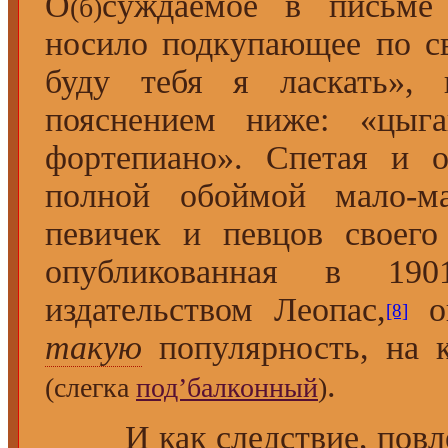
О
суждаемое в письме 
(б)
носило подкупающее по с
буду тебя я ласкать»,
пояснением ниже: «цыга
фортепиано». Спетая и о
полной обоймой мало-ма
певичек и певцов своего
опубликованная в 190
издательством Леопас,
он
[8]
такую
популярность, на к
.
(слегка
под’балконный
)
И как следствие, повл