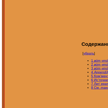
Содержан
[
убрать
]
1
вóт чтó
2
вóт чтó
3
вóт чтó
4
Appendi
5
Ком’мен
6
Ис’точни
7
Лит’ е
8
См.
так