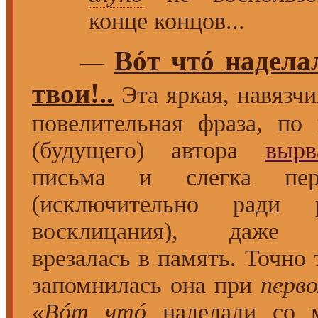
конце концов...
Вóт чтó надела
—
твои!..
Эта яркая, навязчи
повелительная фраза, по 
(будущего) автора
вырв
письма и слегка пере
(исключительно ради
восклицания), даже 
врезалась в память. Точно 
запомнилась она при
перв
«
Вóт чтó
наделали со 