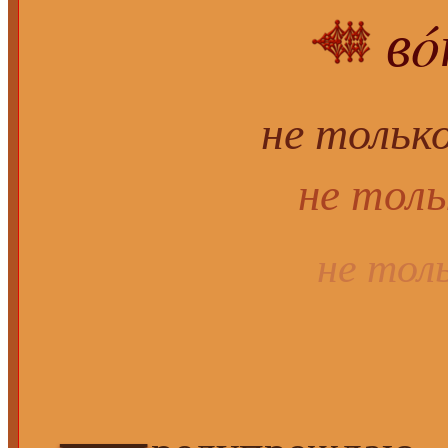
вó
не тольк
не толь
не тол