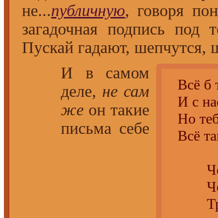
не...
публичную
, говоря пон
загадочная подпись под 
Пускай гадают, шепчутся,
И в самом
Всё б те
деле,
не сам
И с нас
же
он такие
Но тебя
письма себе
Всё там 
Чем объ
Чем об
Трепет