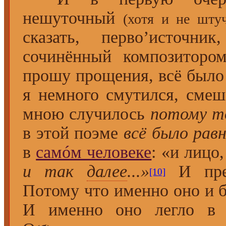
нешуточный
(хотя и не шту
сказать, перво’источн
сочинённый композитором 
прошу прощения, всё было
я немного смутился, смеш
мною случилось
потому т
в этой поэме
всё было рав
в
самóм человеке
: «и лицо
и так
далее
...»
И преж
[10]
Потому что именно оно и 
И именно оно легло в о