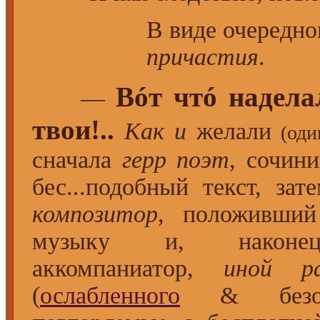
В виде очередно
причастия
.
Вóт чтó надела
—
твои!..
Как и
желали
(оди
сначала
герр поэт
, сочин
бес...подобный текст, з
композитор
, положивший 
музыку и, наконе
аккомпаниатор,
иной р
(
ослабленного
& безопас