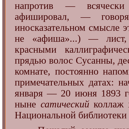
напротив — всяческ
афишировал, — говор
иносказательном смысле эт
не «афиша»...) — лист
красными каллиграфиче
прядью волос Сусанны, дес
комнате, постоянно напо
примечательных датах: н
января — 20 июня 1893 г
ныне
сатический
коллаж х
Национальной библиотеки