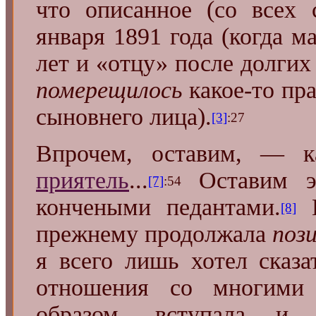
что описанное (со всех 
января 1891 года (когда 
лет и «отцу» после долгих
померещилось
какое-то пра
сыновнего лица).
[3]
:27
Впрочем, оставим, — 
приятель
...
Оставим э
[7]
:54
кончеными педантами.
В
[8]
прежнему продолжала
поз
я всего лишь хотел сказа
отношения со многими
образом, вступала и