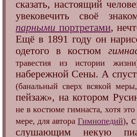
сказать, настоящий челове
увековечить своё знако
парными
портретами
, неч
Ещё в 1891 году он нарис
одетого в костюм
гимна
травестия из истории жизни
набережной Сены. А спуст
(банальный сверх всякой меры
пейзаж», на котором Руси
не в костюме гимнаста, хотя это
, 
мере, для автора
Гимнопедий
)
слушающим некую пиани