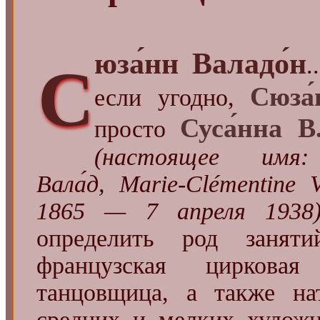
юза́нн Валадо́н
.
С
Сюза́
если угодно,
Суса́нна В
просто
(настоящее имя: 
Вала́д, Marie-Clémentine 
1865 — 7 апреля 1938
определить род заняти
французская цирковая
танцовщица, а также н
средних и мелких художн