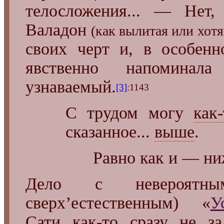
телосложения... — Нет
Валадон
(как вылитая или хот
своих черт и, в особен
явственно напоминал
узнаваемый.
[3]
:1143
С трудом могу
как
сказанное...
выше
.
Равно как и — ни
Дело с невероятны
сверх’естественным) «
У
Сати как-то сразу не за