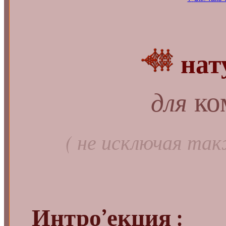
нат
ко
для
( не исключая так
Интро’екция :