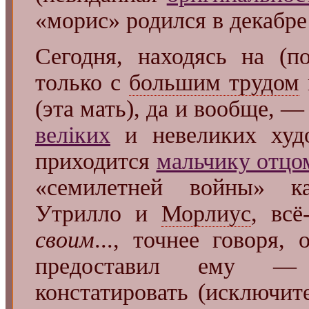
«морис» родился в декабре
Сегодня, находясь на (п
только с
большим трудом
(эта мать), да и вообще, —
велiких
и невеликих худо
приходится
мальчику отцо
«семилетней войны» к
Утрилло и
Морлиус
, вс
своим
..., точнее говоря,
предоставил ему —
констатировать (исключит