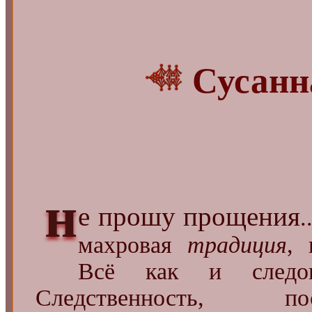
Сусанн
н
е прошу прощения
.
махровая
традиция
, 
Всё как и следов
Следственность, посл