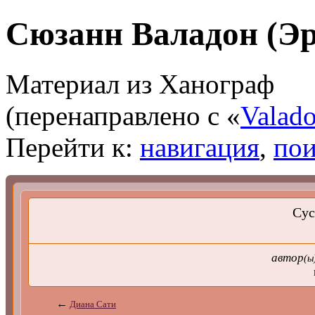
Сюзанн Валадон (Эр
Материал из Ханограф
(перенаправлено с «
Valad
Перейти к:
навигация
,
пои
Сус
автор
(ы
при 
←
Диана Сати