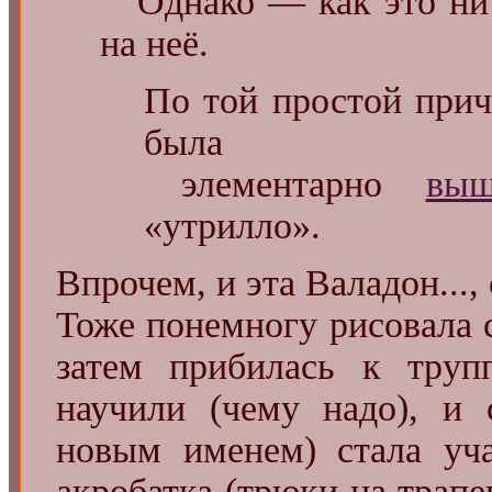
Однако — как это ни 
на неё.
По той простой прич
была
элементарно
вы
«утрилло».
Впрочем, и эта Валадон...,
Тоже понемногу рисовала с 
затем прибилась к труп
научили (чему надо), и 
новым именем) стала уча
акробатка (трюки на трапе