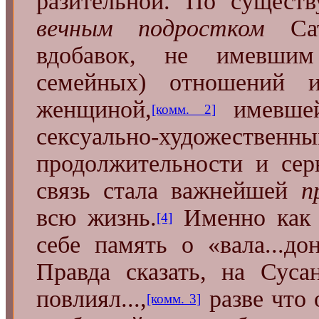
разительной. По сущест
вечным подростком
Са
вдобавок, не имевши
семейных) отношени
женщиной,
имевшей
[комм. 2]
сексуально-художест
продолжительности и сер
связь стала важнейшей
п
всю жизнь.
Именно ка
[4]
себе память о «вала...д
Правда сказать, на Суса
повлиял...,
разве что 
[комм. 3]