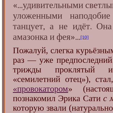
«...удивительными светл
уложенными наподоби
танцует, а не идёт. Он
амазонка и фея»...
[10]
Пожалуй, слегка курьёзным
раз — уже предпоследний
трижды прокляты
«семилетний отец»), стал
«провокатором
» (настоя
познакомил Эрика Сати
с 
которую звали (натурально