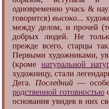
одновременно учась & нау
говорится)
высоко
... худо
между делом, и прочей (т
добрых людей. Не тольк
прежде
всего
, старцы та
Первыми художниками, ув
(кроме
натуральной нат
художницу, стали легендар
Дега.
Последний
— особен
родственной готовностью
о
основания увидев в них с