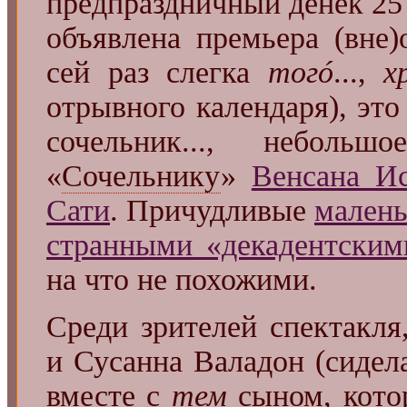
предпраздничный денёк 25
объявлена премьера (вне
сей раз слегка
тогó
...,
х
отрывного календаря), эт
сочельник..., неболь
«
Сочельнику
»
Венсана И
Сати
. Причудливые
малень
странными «декадентским
на что не похожими.
Среди зрителей спектакля
и Сусанна Валадон (сидел
вместе с
тем
сыном, кото