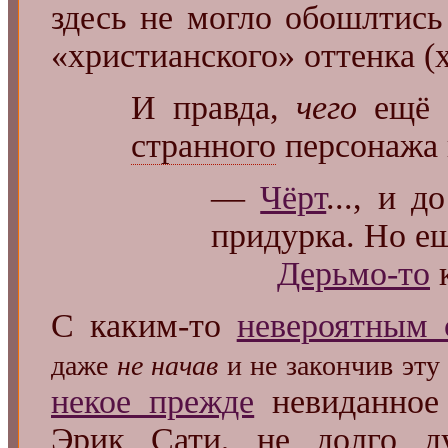
здесь не могло обошлтись
«христианского» оттенка (х
И правда,
чего
ещё м
странного
персонажа
—
Чёрт
..., и 
придурка. Но е
Дерьмо-то
к
С каким-то
невероятным 
даже
не начав
и не закончив эту
некое прежде
невиданное 
Эрик Сати, не долго ду