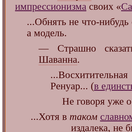
импрессионизма
своих «
Са
...Обнять не что-нибудь
а модель.
— Страшно сказа
Шаванна
.
...Восхититель
Ренуар... (
в единст
Не говоря уже о
...Хотя в
таком
славно
издалека, не