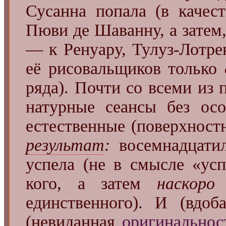
Сусанна попала (в качест
Пюви де Шаванну, а затем,
— к Ренуару, Тулуз-Лотре
её рисовальщиков только
ряда). Почти со всеми из
натурные сеансы без осо
естественные (поверхност
результат
:
восемнадцати
успела (не в смысле «усп
кого, а затем
наскоро
—
единственного). И (вдо
(невиданная
оригинальнос