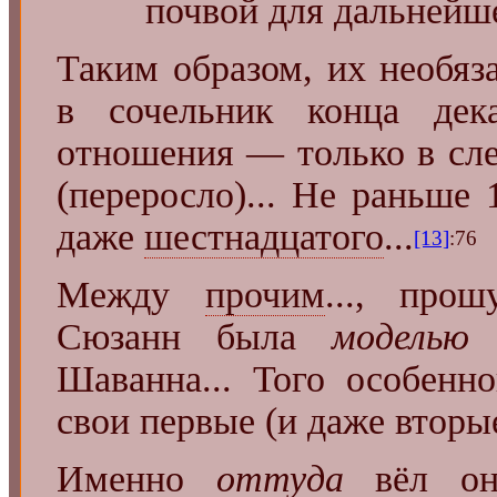
почвой для дальнейш
Таким образом, их необяз
в сочельник конца дек
отношения — только в сле
(переросло)... Не раньше 
даже
шестнадцатого
...
[13]
:76
Между
прочим
..., пр
Сюзанн была
моделью
н
Шаванна... Того особенн
свои первые (и даже втор
Именно
оттуда
вёл он