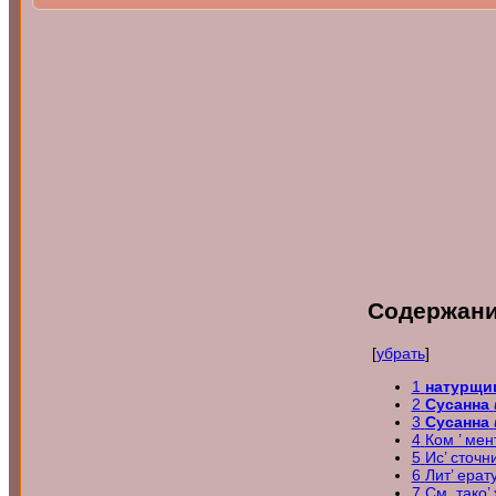
Содержан
[
убрать
]
1
натурщи
2
Сусанна
3
Сусанна
4
Ком ’ мен
5
Ис’ сточн
6
Лит’ ерат
7
См. тако’