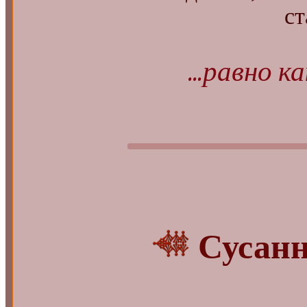
старикан-
...равно ка
Сусан