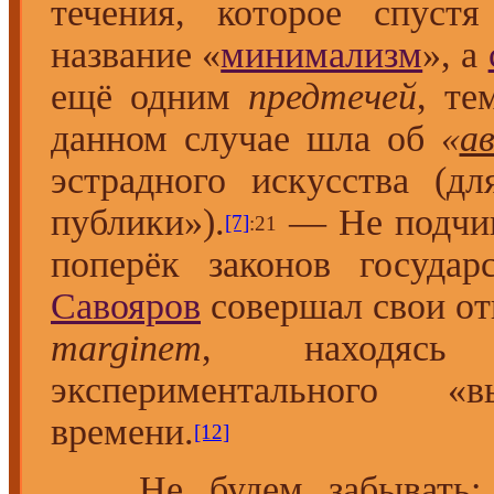
течения, которое спустя
название «
минимализм
», а
ещё одним
предтечей
, те
данном случае шла об
«
а
эстрадного искусства (д
публики»).
— Не подчин
[7]
:21
поперёк законов госуд
Савояров
совершал свои от
marginem
, находясь
экспериментального «
времени.
[12]
Не будем забывать