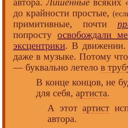
автора.
Лишённые
всяких 
до крайности простые,
(есл
примитивные, почти
пр
попросту
освобождали ме
эксцентрики
. В движении.
даже в музыке. Потому чт
— буквально летело
в труб
В конце концов, не б
для себя,
артиста
.
А этот
артист
исп
автора.