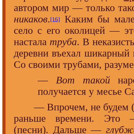
автором мир — только так
никаков
.
Каким бы мале
[16]
село с его околицей — эт
настала
труба
. В неказис
деревни въехал шикарный
Со своими трубами, разум
—
Вот такой
наро
получается у месье С
— Впрочем, не будем 
раньше времени. Это 
(песни). Дальше —
глубж