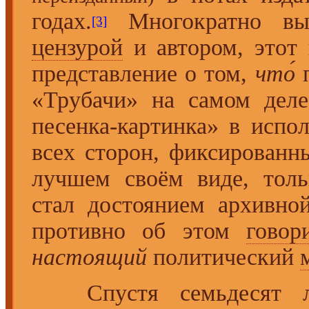
годах.
Многократно выч
[3]
цензурой
и автором, этот 
представление о том,
что́
п
«Трубачи» на самом дел
песенка-картинка» в испо
всех сторон, фиксированн
лучшем своём виде, тол
стал достоянием архивн
противно об этом
говор
настоящий
политический
Спустя семьдесят