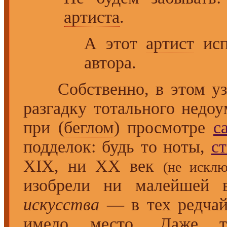
артиста
.
А этот
артист
исп
автора.
Собственно, в этом узк
разгадку тотального недо
при (
беглом
) просмотре
с
подделок: будь то ноты,
с
XIX, ни XX век
(не искл
изобрели ни малейшей 
искусства
— в тех редча
имело место. Даже 