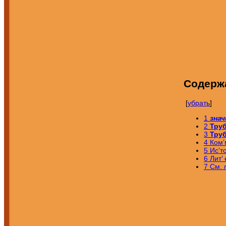
Содерж
[
убрать
]
1
зна
2
Труб
3
Труб
4
Ком’
5
Ис’т
6
Лит
7
См.