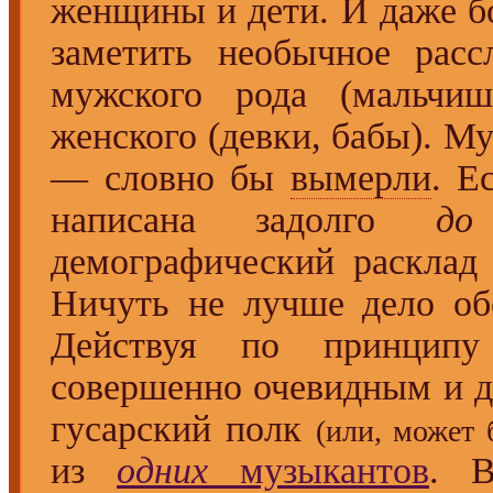
женщины и дети. И даже бо
заметить необычное рас
мужского рода (мальчиш
женского (девки, бабы). М
— словно бы
вымерли
. Е
написана задолго
до
демографический расклад
Ничуть не лучше дело об
Действуя по принципу
совершенно очевидным и д
гусарский полк
(или, может 
из
одних
музыкантов
. В