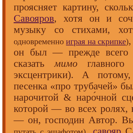
проясняет картину, сколь
Савояров
, хотя он и соч
музыку со стихами, х
одновременно
играя на скрипке
)
он был — прежде всег
сказать
мимо
главного 
эксцентрики). А потому
песенка «про трубачей» бы
нарочитой & наро́чной сц
которой — во всех ролях,
— он, господин Автор. В
,
савояр
Са
путать с эшафотом)