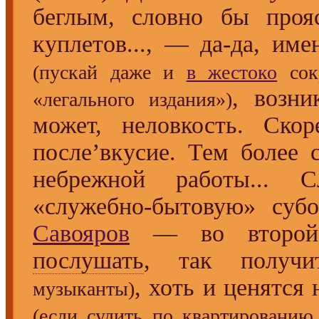
беглым, словно бы проя
куплетов..., — да-да, им
(пускай даже и
в жестоко
сок
, возни
«легального издания»)
может, неловкость. Ско
после’вкусие. Тем более 
небрежной работы..
«служебно-бытовую» суб
Савояров
— во второй ч
послушать
, так получи
, хоть и ценятся
музыканты)
(если судить по квартированию