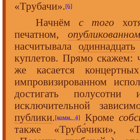
«Трубачи».
[6]
Начнём
с того
хотя
печатном,
опубликованно
насчитывала
одиннадцать
куплетов. Прямо скажем:
же касается концертны
импровизированном испол
достигать полусотни
исключительной зависимо
публики
.
Кроме
собс
[комм. 4]
также «Труба́чики», «