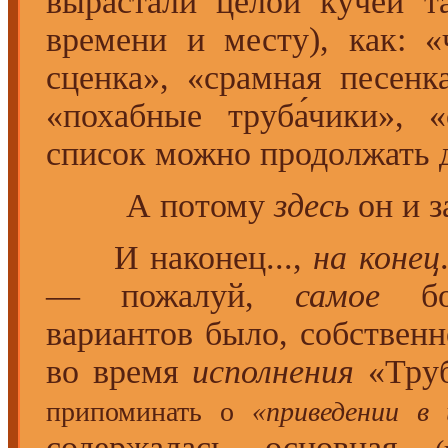
вырастали целой кучей т
времени и месту), как: «
сценка», «срамная песенк
«похабные труба́чики», 
список можно продолжать
А потому
здесь
он и з
И наконец...,
на конец
— пожалуй,
самое
бол
вариантов было, собствен
во время
исполнения
«Тру
припоминать о
«приведении в 
содержалась основная