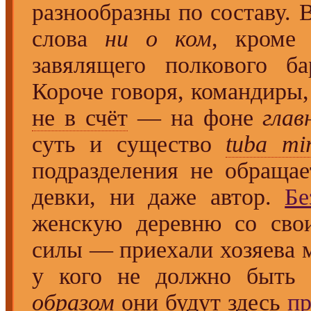
разнообразны по составу. В
слова
ни о ком
, кроме
завялящего полкового б
Короче говоря, командиры,
не в счёт
— на фоне
глав
суть и существо
tuba mi
подразделения не обраща
девки, ни даже автор.
Бе
женскую деревню со сво
силы — приехали хозяева м
у кого не должно быть
образом
они будут здесь
п