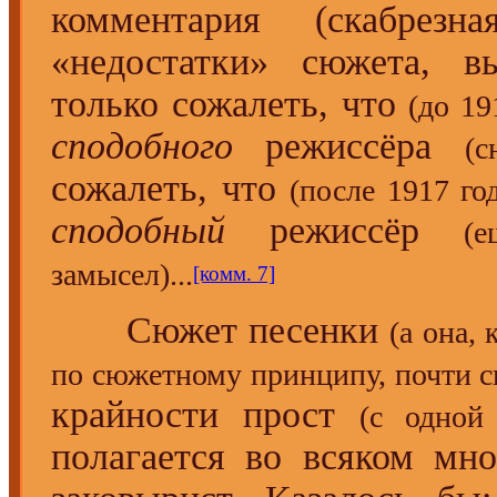
комментария (скабрезн
«недостатки» сюжета, вы
только сожалеть, что
(до 19
сподобного
режиссёра
(с
сожалеть, что
(после 1917 го
сподобный
режиссёр
(
замысел)...
[комм. 7]
Сюжет песенки
(а она,
по сюжетному принципу, почти с
крайности прост
(с одной
полагается во всяком мн