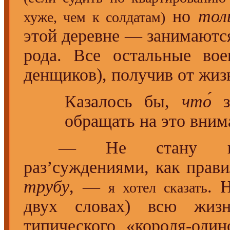
но
тол
хуже, чем к солдатам)
этой деревне — занимают
рода. Все остальные во
денщиков), получив от жи
Казалось бы,
что́
з
обращать на это вним
— Не стану возр
раз’суждениями, как прави
трубу
, —
. 
я хотел сказать
двух словах) всю жи
типического «короля-один