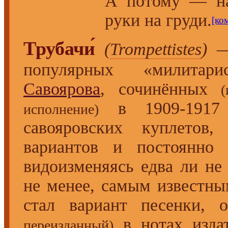
А потому — на
руки на груди.
[ко
Трубачи́
(
Trompettistes
)
— 
популярных «милитар
Савоярова
, сочинённых
в 1909-1917 
исполнение)
савояровских куплетов
вариантов и постоянно 
видоизменяясь едва ли не 
не менее, самым известны
стал вариант песенки, 
в нотах издат
переизданный)