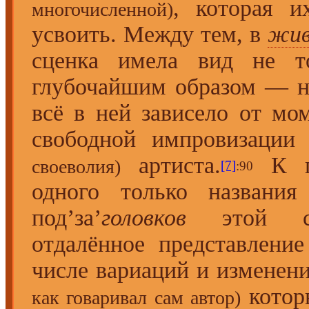
, которая и
многочисленной)
усвоить. Между тем, в
жи
сценка имела вид не то
глубочайшим образом — не’
всё в ней зависело от мо
свободной импровизаци
артиста.
К пр
своеволия)
[7]
:90
одного только названия
под’за’
головков
этой сце
отдалённое представлени
числе вариаций и изменен
котор
как говаривал сам автор)