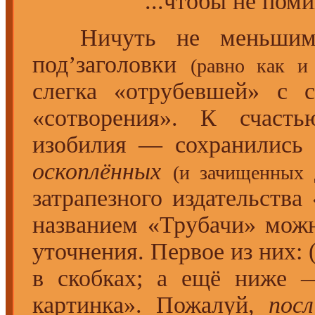
...чтобы не пом
Ничуть не меньшим л
под’заголовки
(равно как и
слегка «отрубевшей» с с
«сотворения». К счасть
изобилия — сохранились 
оскоплённых
(и зачищенных 
затрапезного издательств
названием «Трубачи» мож
уточнения. Первое из них: 
в скобках; а ещё ниже —
картинка». Пожалуй,
посл