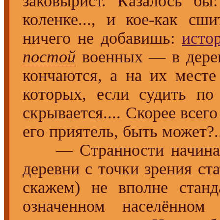
заковырист. Казалось бы
коленке..., и кое-как сш
ничего не добавишь:
исто
постой
военных — в дерев
кончаются, а на их мес
которых, если судить п
скрывается.... Скорее все
его приятель, быть может?.
— Странности начинаютс
деревни с точки зрения ст
скажем) не вполне станд
означенном населённом