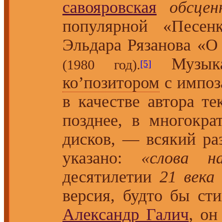
савояровская
обсцен
популярной «Песен
Эльдара Рязанова «О
Музыка
(1980 год).
[5]
ко’позитором
с импоз
в качестве автора т
позднее, в многокра
дисков, — всякий ра
указано:
«слова н
десятилетии
21 века
версия, будто бы ст
Александр Галич
, он