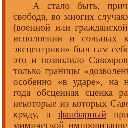
А стало быть, причи
свобода, во многих случая
(военной или гражданско
исполнении и сольных к
эксцентрики» был сам себ
это и позволило Савояров
только границы «дозволен
особенно «в
ударе
», на 
года обсценная сценка ра
некоторые из которых Сав
кряду, а
фанфарный
прип
мимической
импровизацией