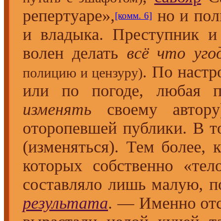
репертуаре»,
но и по
[комм. 6]
и владыка. Преступник и
волен делать
всё что уго
. По настр
полицию и цензуру)
или по погоде, любая п
изменять
своему авто
оторопевшей публики. В т
(изменяться). Тем более, к
которых собственно «тел
составляло лишь малую, п
результата
. — Именно отс