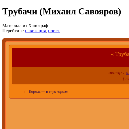
Трубачи (Михаил Савояров)
Материал из Ханограф
Перейти к:
навигация
,
поиск
« Тру
автор :
о
( н
←
Король — и
внук короля