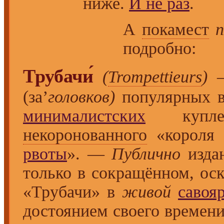
ниже.
И не раз
.
А
покамест
подробно:
Трубачи́
(
Trompettieurs
)
—
(за’
головков)
популярных в
минималистских
купл
некоронованного
«короля 
рвоты
». —
Публично
издан
только в сокращённом, ос
«Трубачи» в
живой
савоя
достоянием своего времен