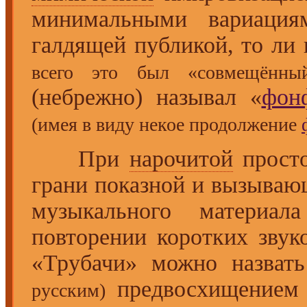
минимальными вариаци
галдящей публикой, то ли
всего это был «совмещённый
(небрежно) называл «
фон
(имея в виду некое продолжение
При
нарочитой
просто
грани показной и вызываю
музыкального матери
повторении коротких звук
«Трубачи» можно назва
предвосхищение
русским)