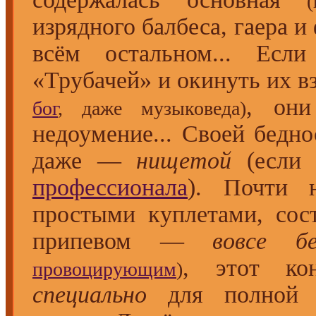
(
изрядного балбеса, гаера и
всём остальном... Есл
«Трубачей» и окинуть их 
, они
бог
, даже музыковеда)
недоумение... Своей бедн
даже —
нищетой
(если 
профессионала
). Почти 
простыми куплетами, сос
припевом —
вовсе б
, этот ко
провоцирующим
)
специально
для полной с