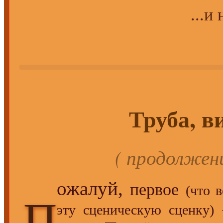
...и 
Труба, в
( продолжен
ожалуй,
первое
(что 
П
—
эту сценическую сценку)