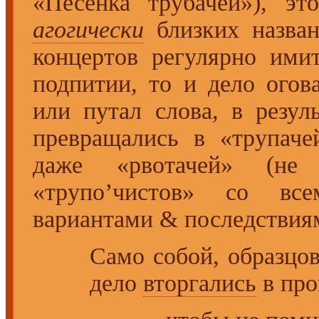
«Песенка трубачей»), э
агогически
близких назван
концертов регулярно ими
подпитии, то и дело ого
или путал слова, в резул
превращались в «трупаче
даже «рвотачей» (не 
«трупо’чистов» со вс
вариантами & последствия
Само собой, образцо
дело
вторгались
в пр