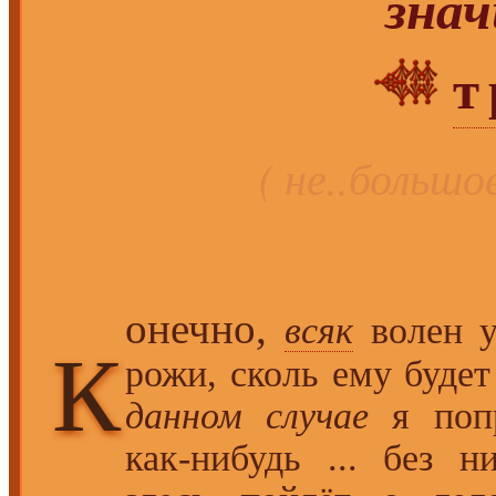
зна
т
( не..большо
онечно,
всяк
волен у
К
рожи, сколь ему буде
данном случае
я попр
как-нибудь ... без н