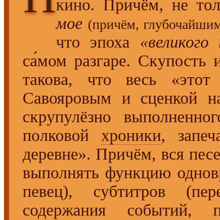
кино. Причём, не то
мое
(причём, глубочайшим
что эпоха
«великого 
са́мом разгаре. Скупость 
такова, что весь «этот
Савояровым и сценкой на
скрупулёзно выполненног
полковой
хроники
, запе
деревне». Причём, вся песе
выполнять функцию однов
певец), субтитров (пе
содержания событий, 