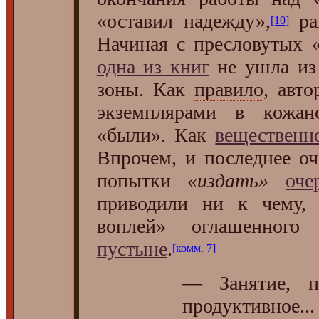
«оставил надежду»,
ра
[10]
Начиная с пресловутых 
одна из книг
не ушла из
зоны. Как
правило
, авто
экземплярами в кожан
«были». Как
вещественно
Впрочем, и последнее оч
попытки
«издать»
оче
приводили ни к чему,
воплей» оглашенно
пустыне
.
[комм. 7]
— Занятие, п
продуктивное...