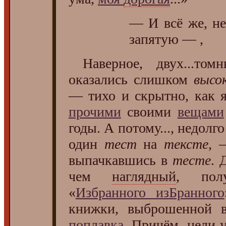
— И всё же, не
запятую — ,
Наверное, двух...то
оказались слишком
высо
— тихо и скрытно, как 
прочими
своими
вещами
годы. А потому..., недолг
один
тест
на
тексте
, 
выпачкавшись в
тесте
. 
чем
наглядный
, по
«
Избранного изБранного
книжки, выброшенной 
поплавка
. Причём, цели 