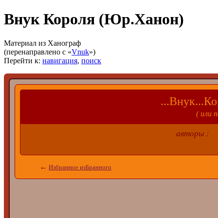
Внук Короля (Юр.Ханон)
Материал из Ханограф
(перенаправлено с «
Vnuk
»)
Перейти к:
навигация
,
поиск
...Внук...Ко
( или 
авторы 
←
Избранное изБранного