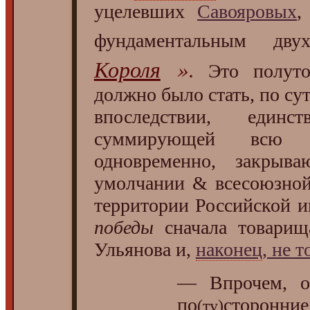
уцелевших
Савояровых
,
фундаментальным дву
Короля
»
.
Это полутора
должно было стать, по сут
впоследствии, единс
суммирующей всю 
одновременно, закры
умолчании & всесоюзной
территории Российской и
победы
сначала товарищ
Ульянова и,
наконец
, не 
— Впрочем, ос
по
сторонние.
(ту)