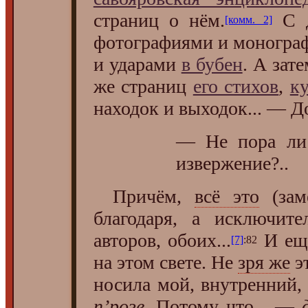
страниц о нём.
С д
[комм. 2]
фотографиями и моногра
и ударами
в бубен
. А зат
же страниц
его стихов
,
к
находок и выходок... — Д
— Не пора ли 
извержение?..
Причём,
всё это
(зам
благодаря, а исключит
авторов, обоих...
И ещё
[7]
:82
на этом свете. Не
зря же
э
носила мой, внутренний,
п’розе
. Потому что... —