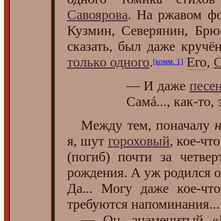
Савоярова
. На ржавом ф
Кузмин, Северянин, Брю
сказать, был даже кручё
только одного
.
Его
,
С
[комм. 1]
— И даже
песен
Самá..., как-то, 
Между тем, поначалу
н
я, шут
гороховый
, кое-чт
(погиб) почти за четве
рождения. А уж родился он
Да... Могу даже кое-чт
требуются напоминания...
— Он, знаменитый «