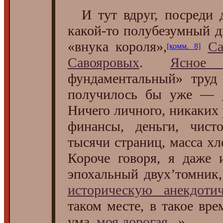
И тут вдруг, посреди д
какой-то полубезумный д
«внука короля»,
Са
[комм. 8]
Савояровых
.
Ясное
фундаментальный» тру
получилось бы уже —
Ничего личного, никаких
финансы, деньги, чисто
тысячи страниц, масса х
Короче говоря, я даже 
эпохальный двух’томник
историческую анекдотич
таком месте, в такое вре
ума,
моя
дорогая
...»