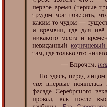
первое время (первые три
трудом мог поверить, ч
каким-то чудом — существ
и времени, где для неё
никакого места и време
невиданный
коричневый
там, где только что ничег
— Впрочем,
та
Но здесь, перед лицом 
них
впервые появилась в
фасаде Серебряного век
провал, как после выс
гаубицы.
Без Савоярова