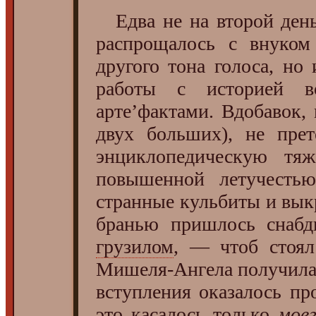
Едва не на второй день
распрощалось с внуком 
другого тона голоса, но
работы с историей в
арте’фактами. Вдобавок,
двух больших), не прет
энциклопедическую тяже
повышенной летучестью
странные кульбиты и вы
бранью пришлось снаб
грузилом
, — чтоб стоял
Мишеля-Ангела получила о
вступления оказалось про
это касалось только
мое