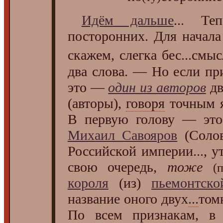
Идём дальше
... Те
посторонних. Для начал
скажем, слегка бес...см
два слова. — Но если пр
это —
один из авторов
дв
(авторы),
говоря
точным я
В первую голову — это 
Михаил Савояров
(Солов
Российской империи..., 
свою очередь,
тоже
(
короля
(из)
пьемонтско
название оного двух
...
том
По всем признакам, в