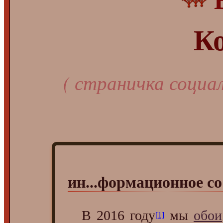
К
( страничка социа
ин...формационное с
В
2016 году
мы
обои
[1]