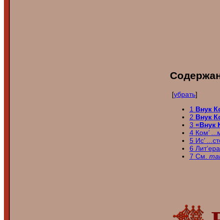
Содержа
[
убрать
]
1
Внук
К
2
Внук
К
3
«Внук 
4
Ком’ ..
5
Ис’ ...с
6
Лит’ер
7
См.
та