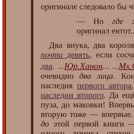
оригинале следовало бы ч
— Но
где 
оригинал ентот
.
Два внука, два короля,
почти
девять
, если
сосч
...
Юр.Ханон
... ...
Мх.
два
.
очевидно
два лица
. Ко
наследия
первого автора
наследии второго
. Да е
пуза, до маковки! Вперв
вторую тоже — впервые.
до
этой первой книги —
одного томика стихо