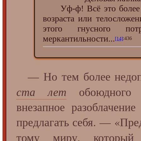
Уф-ф! Всё это более че
возраста или телосложен
этого гнусного пот
меркантильности...
[14]
:436
— Но тем более недоп
ста лет
обоюдного (
внезапное разоблачени
предлагать себя. — «Пред
тому миру, которы