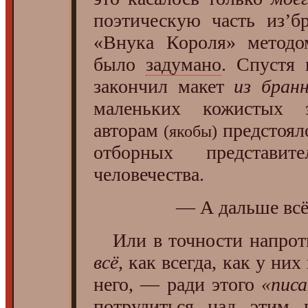
поэтическую часть из’б
«Внука Короля» метод
было
задумано
. Спустя 
закончил макет
из бран
маленьких кожистых 
авторам
предстоял
(якобы)
отборных представит
человечества.
— А дальше вс
Или в точности напрот
всё
, как всегда, как у них
него, — ради этого
«писа
потрудиться над этим 