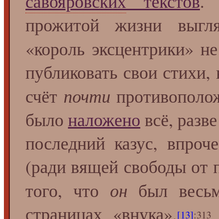
савояровских
текстов
.
прожитой жизни выгл
«король эксцентрики» н
публиковать свои стихи, 
почти
счёт
противополож
было
наложено
всё, разве
последний казус, впроч
(ради вящей свободы от 
он
того, что
был весьм
страницах «внука»,
[13]
:313