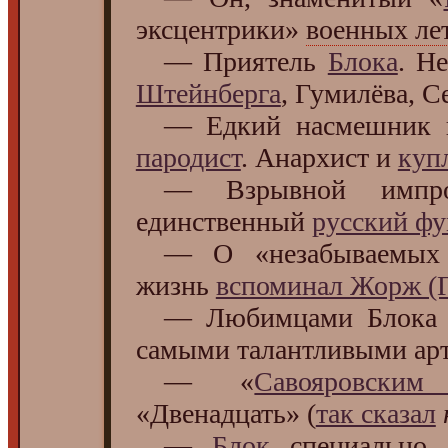
эксцентрики»
военных ле
— Приятель
Блока
. Н
Штейнберга
, Гумилёва, С
— Едкий насмешник и 
пародист
. Анархист и
куп
— Взрывной импров
единственный
русский ф
— О «незабываемых с
жизнь
вспоминал Жорж (Г
— Любимцами Блока
самыми талантливыми арт
— «
Савояровским
«Двенадцать» (
так сказал
—
Блок
специально