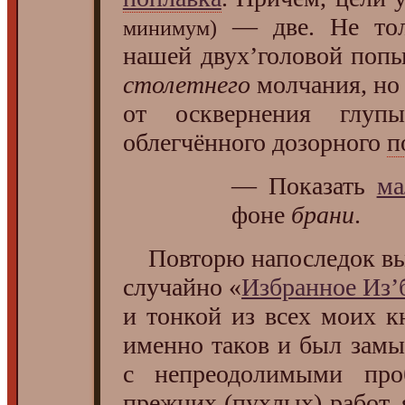
— две. Не тол
минимум)
нашей двух’головой попы
столетнего
молчания, но
от осквернения глуп
облегчённого дозорного
п
— Показать
ма
фоне
брани
.
Повторю напоследок вы
случайно «
Избранное Из’
и тонкой из всех моих 
именно таков и был зам
с непреодолимыми про
прежних (пухлых) работ, 