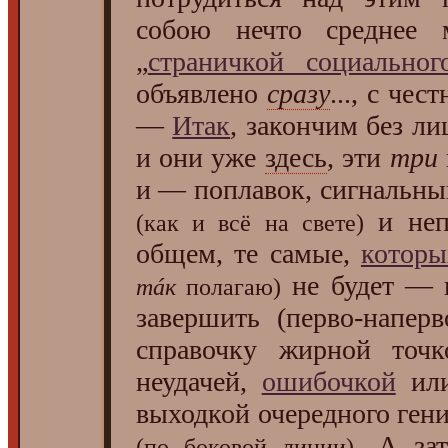
собою нечто среднее
„
страничкой социальног
объявлено
сразу
..., с че
—
Итак
, закончим без л
и они уже
здесь
, эти
три
и — поплавок, сигнальный
и неп
(как и всё на свете)
общем, те самые,
которы
не будет — и
тáк
полагаю)
завершить (перво-напер
справочку жирной точк
неудачей,
ошибочкой
или
выходкой очередного гени
. А за
(по боковой линии)