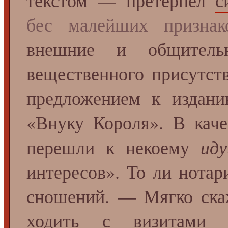
текстом — претерпел
с
бес
малейших призна
внешние и общитель
вещественного присутст
предложением к издан
«Внуку Короля». В каче
ид
перешли к некоему
интересов». То ли нотар
сношений. — Мягко скаж
ходить с визитам