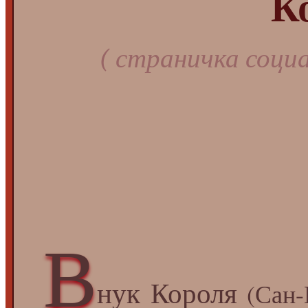
К
( страничка соци
В
нук Короля
(Сан-