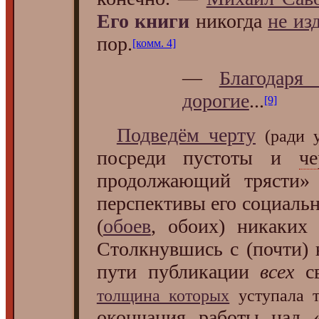
Его книги
никогда
не из
пор.
[комм. 4]
—
Благодаря
дорогие
...
[9]
Подведём черту
(ради 
посреди пустоты и
ч
продолжающий трясти» 
перспективы его социальн
(
обоев
, обоих) никаких 
Столкнувшись с (почти)
пути публикации
всех
св
толщина которых
уступала т
окончания работы над 