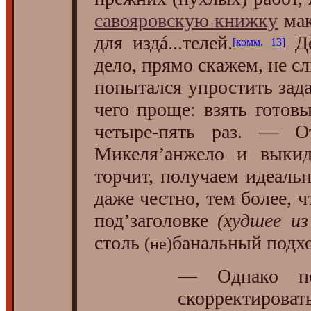
савояровскую книжку
мак
для издá...телей.
Де
[комм. 13]
дело, прямо скажем, не 
попытался упростить зада
чего проще: взять гото
четыре-пять раз. — О
Микеля’анжело и выкид
торчит, получаем идеаль
даже честно, тем более, 
под’заголовке
(худшее из
столь
банальный подхо
(не)
— Однако по
скорректировать