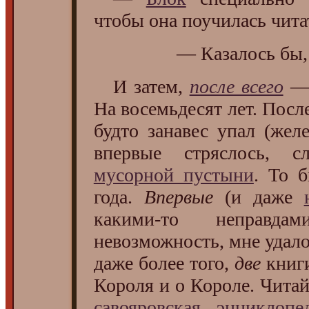
чтобы она поучилась чита
— Казалось бы
И затем,
после всего
— 
На восемьдесят лет. Посл
будто занавес упал (жел
впервые стряслось, сл
мусорной пустыни
. То 
года.
Впервые
(и даже
какими-то неправда
невозможность, мне удало
даже более того,
две
книги
Короля и о Короле. Читай
савояровская энциклопе