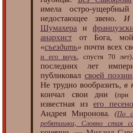
имела остро-ущербн
недостающее звено.
И
Шумахера
и
французск
анархист
от Бога, мой 
«
съездить
»
почти всех с
и его внук
, спустя 70 лет)
последних лет импери
публиковал
своей поэзии
Не трудно вообразить,
в 
кончал свои дни
(пр
известная из
его песен
Андрея
Миронова
.
(
По с
ребятишки, Словно стая сар
конечно. —
Михаил Сав