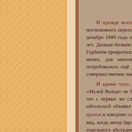
И прежде все
постепенного перех
декабре 1989 года 
лет. Дальше-больше
Горбачёв превратилс
менее, для оконч
потребовалось ещё
совершал именно так
И кроме того
«Музей Вождя» не б
что с первых же сл
идеологией
объявил 
вранья
и заведомо
о
вид, когда автор (в
отдельного абсурдн