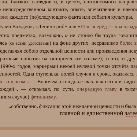
ени, близких взглядов и, в целом, соотносимого направ
 непосредственном контакте, опыте, впечатлении и накоп
езис
каждого (по)следующего факта или события культуры.
Музей Вождей», «Ленин-гриб» или «
Шаг вперёд — два назад
тих предметах, возможно,
и
не стоило бы труда говорит
аясь
) на фоне других, несравнимо
более 
(со всеми удобствами
едставляя собою отдельной ценности или произведения иск
’разовые события на историческом изломе); и тот, и д
 1990-х годов, маркерами некоей нулевой точки отсчёта 
ностей. Одна ступенька, волей случая и срока, оказалась
г за шагом
... — Впрочем, отнюдь
не это
, как сегодня види
ождей», — открывая, по сути,
очередную главу
в тыся
анном случае)
фетишизму
.
...собственно, фиксация этой нежданной ценности и был
главной и единственной
зате