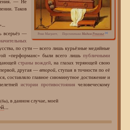
ления. — Не
лении. Таков
»...
ь всерьёз —
[6]
Рене Магритт,
Перспектива
Мадам
Рекамье
значительных
усства, по сути — всего лишь курьёзные медийные
ругой «перформанс» были всего лишь
публичными
падающей
страны вождей
, на глазах теряющей свою
 первой, другая —
второй
, ступая в точности по её
тся, составляло главное сиюминутное достижение и
челетней
истории противостояния
человеческому
а
, в данном случае, моей
(бы)
ей
...