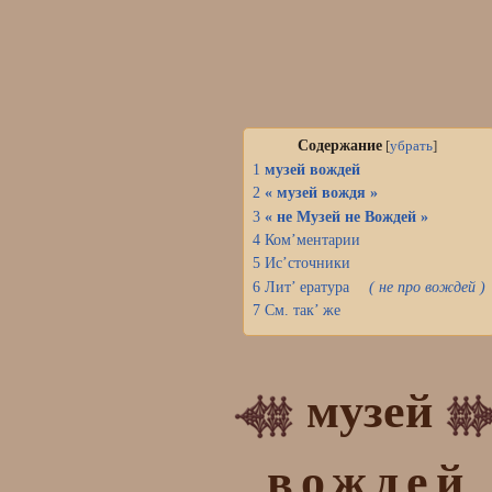
Содержание
[
убрать
]
1
музей
вождей
2
« музей вождя »
3
« не Музей не Вождей »
4
Ком’ментарии
5
Ис’сточники
6
Лит’ ература
( не про вождей )
7
См. так’ же
музей
вождей