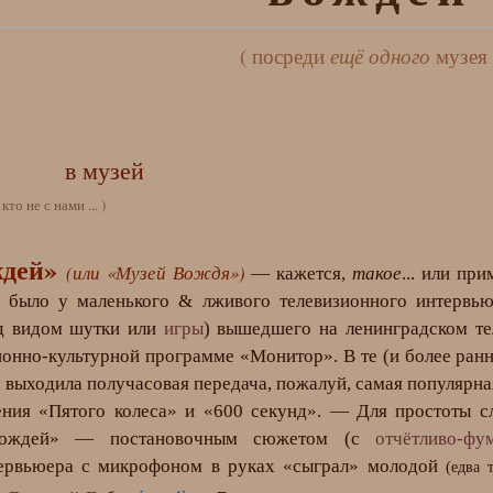
( посреди
ещё одного
музея 
в музей
, кто не с нами ... )
дей»
(или «Музей Вождя»)
— кажется,
такое
... или пр
е было у маленького & лживого телевизионного интервью
од видом шутки или
игры
) вышедшего на ленинградском т
нно-культурной программе «Монитор». В те (и более ранн
 выходила получасовая передача, пожалуй, самая популярна
ния «Пятого колеса» и «600 секунд». — Для простоты с
Вождей» — постановочным сюжетом (с
отчётливо-фу
нтервьюера с микрофоном в руках «сыграл» молодой
(едва 