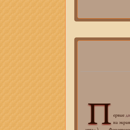
П
ервые
дв
на экран