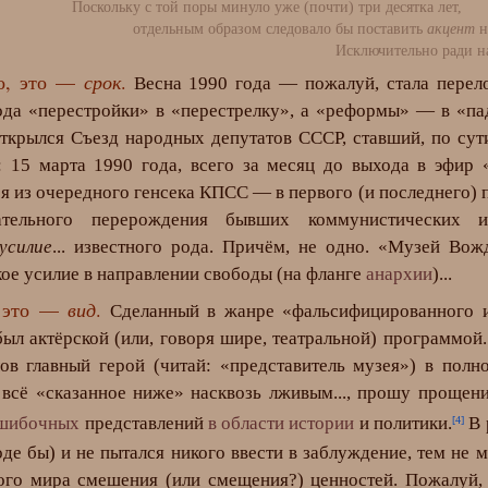
Поскольку с той поры минуло уже (почти)
отдельным образом следовало бы поставить
акцент
н
Исключительно ради напоми
го, это —
срок
.
Весна 1990 года — пожалуй, стала пере
ода «перестройки» в «перестрелку», а «реформы» — в «пад
открылся Съезд народных депутатов СССР, ставший, по су
: 15 марта 1990 года, всего за месяц до выхода в эфир
я из очередного генсека КПСС — в первого (и последнего) 
ательного перерождения бывших коммунистических
усилие
... известного рода. Причём, не одно. «Музей Во
ое усилие в направлении свободы (на фланге
анархии
)...
, это —
вид
.
Сделанный в жанре «фальсифицированного и
ыл актёрской (или, говоря шире, театральной) программой
ов главный герой (читай: «представитель музея») в полн
всё «сказанное ниже» насквозь лживым..., прошу прощен
шибочных
представлений
в области истории
и политики.
В 
[4]
роде бы) и не пытался никого ввести в заблуждение, тем не
ого мира смешения (или смещения?) ценностей. Пожалуй,