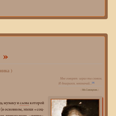
 »
ника )
Мне говорят: играл ты словом,
[8]
И доигрался, невзначай...
(
Мх.Савояровъ
)
под музыку и
слова
которой
(в основном, эпохи «соц-