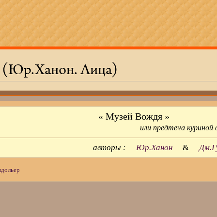
 (Юр.Ханон. Лица)
« Музей Вождя
или предтеча куриной
авторы :
Юр.Ханон
&
Дм.Г
ндольер