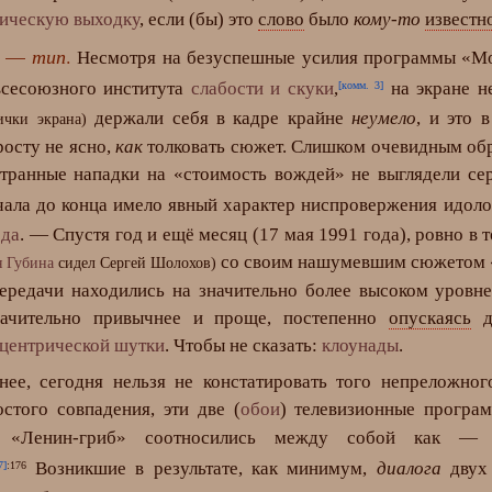
ическую выходку
, если (бы) это
слово
было
кому-то
известн
то —
тип
.
Несмотря на безуспешные усилия программы «Мо
сесоюзного института
слабости и скуки
,
на экране н
[комм. 3]
держали себя в кадре крайне
неумело
, и это 
ички экрана)
росту не ясно,
как
толковать сюжет. Слишком очевидным обра
странные нападки на «стоимость вождей» не выглядели с
чала до конца имело явный характер ниспровержения идоло
рда
. — Спустя год и ещё месяц (17 мая 1991 года), ровно в
со своим нашумевшим сюжетом «
 Губина
сидел Сергей Шолохов)
ередачи находились на значительно более высоком уровн
начительно привычнее и проще, постепенно
опускаясь
до
’центрической шутки
. Чтобы не сказать:
клоунады
.
ее, сегодня нельзя не констатировать того непреложног
остого совпадения, эти две (
обои
) телевизионные програ
 «Ленин-гриб» соотносились между собой как —
Возникшие в результате, как минимум,
диалога
двух 
7]
:176