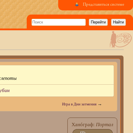
Представиться системе
 »
 слепоты
убин
→
Игра в Дни затмения
Ханóграф:
Портал