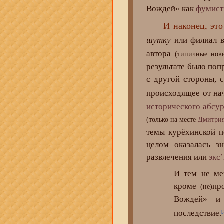
Вождей» как
фумист
И наконец, э
шутку
или филиал в
автора
(типичные нов
результате было поп
с другой стороны, 
происходящее от на
исторического абсу
(только на месте
Дмитрия
темы курёхинской п
целом оказалась з
развлечения или
экс
И тем не мен
кроме
пр
(не)
Вождей» и
последствие.
[