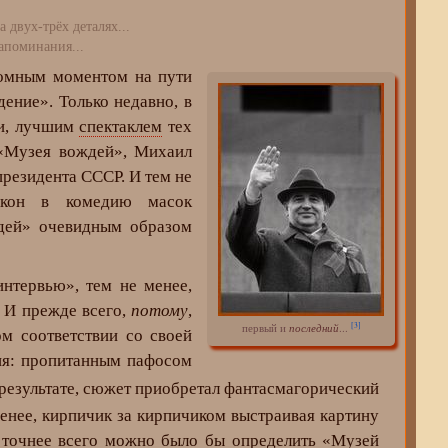
 три десятка лет,
а двух-трёх деталях...
нания...
ломным моментом на пути
ение». Только недавно, в
ти, лучшим
спектаклем
тех
 «Музея вождей», Михаил
президента СССР. И тем не
 икон в комедию масок
ждей» очевидным образом
нтервью», тем не менее,
. И прежде всего,
потому
,
[3]
первый и
последний
...
ом соответствии со своей
ия: пропитанным пафосом
результате, сюжет приобретал фантасмагорический
 менее, кирпичик за кирпичиком выстраивая картину
 точнее всего можно было бы определить «Музей