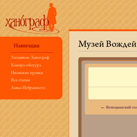
Музей Вождей
Навигация
Перейти к:
навигация
,
поиск
Заглавная: Ханограф
Камера-обскура
Несвежие правки
Все статьи
Лавка Избранного
←
Венецианский го