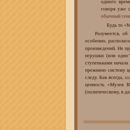
одного врем
говоря уже о
обычный ген
Будь то «
Разумеется, об э
особенно, располаг
произведений. Не пр
игрушки (или одно
ступеньками начала
прежнюю систему цен
следу. Как всегда,
ша
ценность «Музея В
(политическому, в д