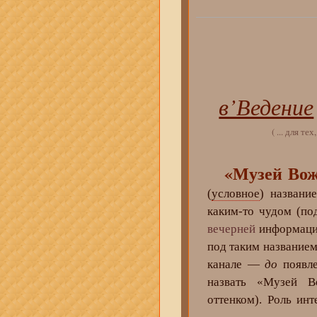
в’Ведение
( ... для тех
«Музей Вож
(
условное
) названи
каким-то чудом (п
вечерней
информацио
под таким названием
канале —
до
появле
назвать «Музей 
оттенком). Роль и