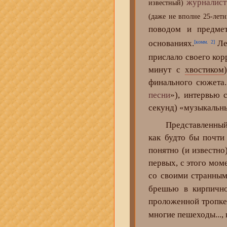
журналист
известный)
(даже не вполне 25-летн
поводом и предме
основаниях.
Ле
[комм. 2]
прислало своего кор
минут с
хвостиком
финального сюжета.
песни
»), интервью 
секунд) «музыкальн
Представленный к
как будто бы почти
понятно (и известно
первых, с этого мом
со своими странны
брешью в кирпично
проложенной тропке
многие пешеходы...,