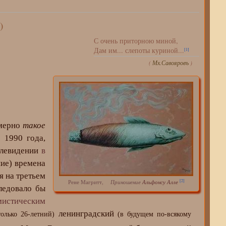
)
С очень приторною миной,
Дам им... слепоты куриной...
[1]
(
Мх.Савояровъ
)
имерно
такое
 1990 года,
елевидении
в
ие) времена
я на третьем
[2]
Рене Магритт,
Приношение
Альфонсу Алле
ледовало бы
мистическим
ленинградский
только 26-летний)
(в будущем по-всякому