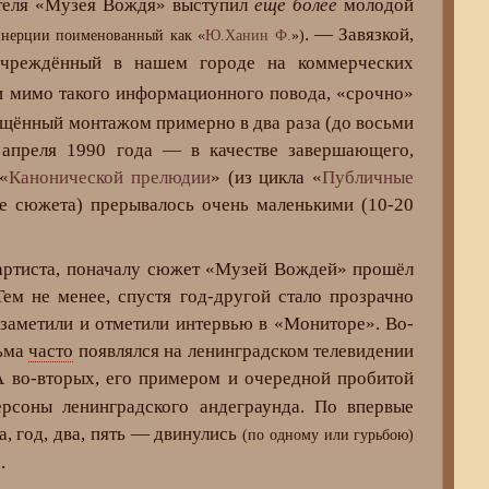
теля «Музея Вождя» выступил
ещё более
молодой
. — Завязкой,
 инерции поименованный как «
Ю.Ханин Ф.
»)
учреждённый в нашем городе на коммерческих
ти мимо такого информационного повода, «срочно»
ащённый монтажом примерно в два раза (до восьми
 апреля 1990 года — в качестве завершающего,
«
Канонической прелюдии
» (из цикла «
Публичные
це сюжета) прерывалось очень маленькими (10-20
ртиста, поначалу сюжет «Музей Вождей» прошёл
Тем не менее, спустя год-другой стало прозрачно
 заметили и отметили интервью в «Мониторе». Во-
ьма
часто
появлялся на ленинградском телевидении
А во-вторых, его примером и очередной пробитой
рсоны ленинградского андеграунда. По впервые
а, год, два, пять — двинулись
(по одному или гурьбою)
.