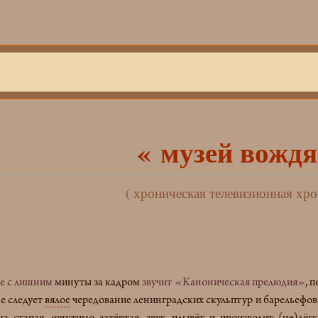
« музей вождя
( хроническая телевизионная хро
е с лишним
минуты за кадром
звучит «Каноническая прелюдия»
, 
е следует
вялое
чередование ленинградских скульптур и барельефов 