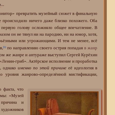
о
...
нитор» превратить музейный сюжет в финальную
е происходило ничего даже близко похожего. Оба
в первую голову осложняло общее впечатление. В
зом он не тянул ни на пародию, ни на юмор, хотя,
ерьёзными или угрожающими. И тем не менее, всё
в,
по направлению своего острия попадая
в жанр
[5]
 том же жанре и антураже выступил Сергей Курёхин
Ленин-гриб». Актёрское исполнение и проработка
е, однако
именно по этой причине
её идеология в
 уровня жанрово-определённой мистификации,
о факта, что
ммы: «Музей
 причина и
художников