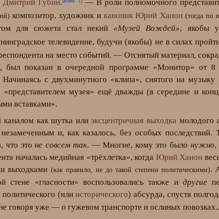
 Дмитрий Губин
.
— В роли полномочного представи
[комм. 1]
композитор, художник и
каноник Юрий Ханон
ий)
(тогда по
том для сюжета стал некий
«Музей Вождей»
, якобы 
нинградское телевидение, будучи (якобы) не в силах прой
респондента на место событий. — Отснятый материал, сокр
), был показан в очередной программе «Монитор» от 8
 Начинаясь с двухминутного «клипа», снятого на музыку 
с «представителем музея» ещё дважды (в середине и кон
ыми вставками».
аналом как шутка или
эксцентричная выходка
молодого а
 незамеченным и, как казалось, без особых последствий. 
), что это
не совсем так
. — Многие, кому это было
нужно
,
ента началась медийная «трёхлетка», когда
Юрий Ханон
вес
ми выходками
. 
(как правило, не до такой степени политическими)
й стене «гласности» воспользовались также и
другие
пе
 политического (или
исторического
) абсурда, спустя полгод
 не говоря уже — о гужевом транспорте и ослиных повозках..