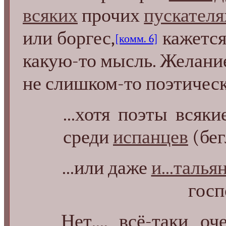
всяких
прочих
пускател
или боргес,
кажется
[комм. 6]
какую-то мысль. Желание
не слишком-то поэтическо
...хотя поэты всяк
среди
испанцев
(бег
...или даже
и...талья
госпо
Нет..., всё-таки оче