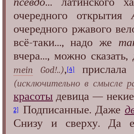
псевдо
... латинского ха
очередного открытия
очередного ржавого вел
всё-таки..., надо же
та
вчера..., можно сказать
,
прислала 
mein
God!..)
[4]
(исключительно в смысле
р
красоты
девица — некие 
Подписанные. Даже
д
2]
Снизу и сверху. Да е