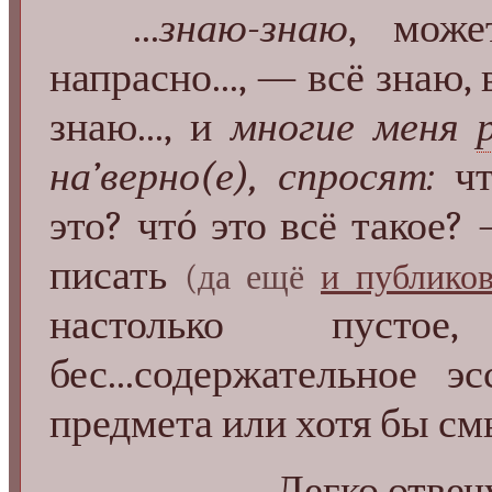
...
знаю-знаю
, мож
напрасно..., — всё знаю,
знаю..., и
многие меня
на’верно(е), спросят:
чт
это? чтó это всё такое?
писать
(да ещё
и публиков
настолько пусто
бес...содержательное 
предмета или хотя бы см
— Легко отвечу