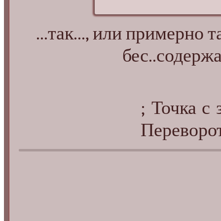
...так..., или примерно
бес..содержа
; Точка с 
Переворот 