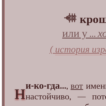
крош
или у
х
...
(
история изр
и-ко-гда...
н
,
вот
имен
настойчиво, — пот