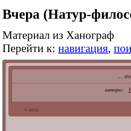
Вчера (Натур-филос
Материал из Ханограф
Перейти к:
навигация
,
пои
... в
авторы:
←
вечор