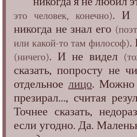
никогда я не любил э
. И 
это человек, конечно)
никогда не знал его
(поэт
.
или какой-то там философ)
. И не видел
(ничего)
(т
сказать, попросту не ч
отдельное
лицо
. Можно 
презирал..., считая рез
Точнее сказать, недора
если угодно. Да. Малень