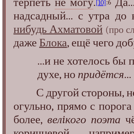
терпеть
не могу
.
Да.
[10]
:6
надсадный... с утра до
нибудь Ахматовой
(про с
даже
Блока
, ещё чего доб
...и не хотелось бы
духе, но
придётся
...
С другой стороны, нель
огульно, прямо с порога 
более,
велiкого поэта
чё
коричневой, наприм