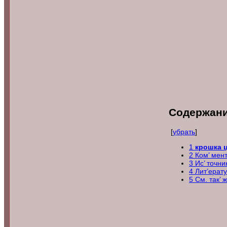
Содержан
[
убрать
]
1
крошка 
2
Ком’ мен
3
Ис’ точни
4
Лит’ерат
5
См. так’ 