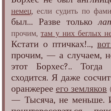
немец
, если судить по фам
был... Разве только
ла
прочим,
там у них беглых н
Кстати о птичках!..,
вот
прочим, — а случаем, н
этот Борхес?.. Тогда 
сходится. Я даже сосчит
оранжерее
его земляков
— Тысяча, не меньше. 
поинтересоваться, п