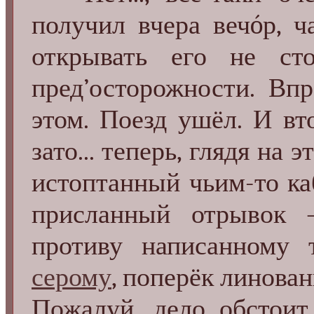
получил вчера вечóр, ча
открывать его не сто
пред’осторожности. Впр
этом. Поезд ушёл. И вт
зато... теперь, глядя на
истоптанный чьим-то каб
присланный отрывок 
противу написанному
серому
, поперёк линован
Пожалуй, дело обстоит