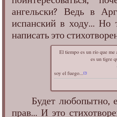
ангельски? Ведь в Арг
испанский в ходу... Но 
написать это стихотворен
El tiempo es un río que me ar
es un tigre que me des
es un fuego qu
soy el fuego...
[7]
Будет любопытно, есл
прав... И это стихотвор