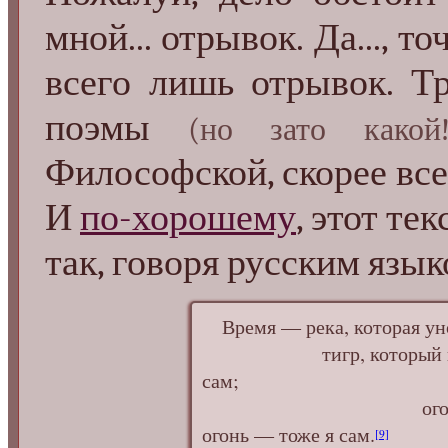
мной... отрывок. Да..., т
всего лишь отрывок. Т
поэмы
(но зато какой!.
Философской, скорее всего
И
по-хорошему
, этот те
так, говоря русским языко
Время — река, которая унос
тигр, который пожирае
сам;
огонь, который с
огонь — тоже я сам.
[9]