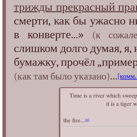
трижды прекрасный пр
смерти, как бы ужасно н
в конверте...»
(к сожал
слишком долго думая, я
бумажку, прочёл „приме
...
(как там было указано)
[комм.
Time is a river which sweeps 
it is a tiger which des
it is a fire whic
the fire...
[6]