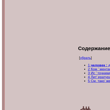
Содержани
[
убрать
]
1
человек :
д
2
Ком ’ мент
3
Ис ’ точники
4
Лит’ ера
5
См. тако’ ж