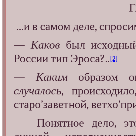
Главной т
...и в самом деле, спрос
—
Каков
был исходный
России тип Эроса?..
[2]
—
Каким
образом 
случалось
, происходил
старо’заветной, ветхо’пр
Понятное дело, это