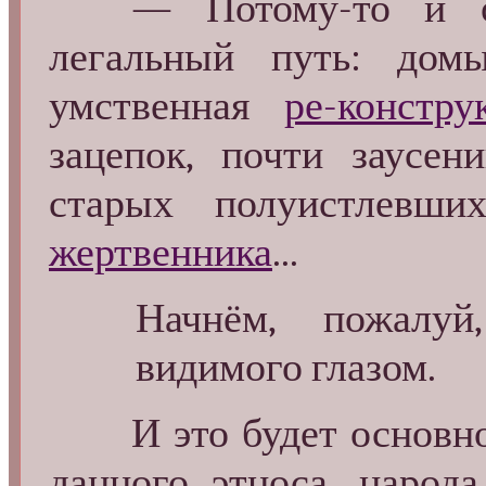
— Потому-то и ост
легальный путь: дом
умственная
ре-констру
зацепок, почти заусен
старых полуистлевш
жертвенника
...
Начнём, пожалуй
видимого глазом.
И это будет основной
данного
этноса, народа