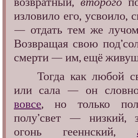
возвратный,
второго
по
изловило его, усвоило, 
— отдать тем же лучом 
Возвращая свою под’со
смерти — им, ещё живущ
Тогда как любой св
или сала — он слов
вовсе
, но только пол
полу’свет — низкий, з
огонь гееннский
,