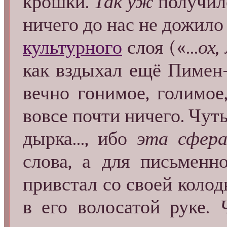
крошки.
Так уж
получило
ничего до нас не дожило
культурного
слоя («...
ох,
как вздыхал ещё Пимен-
вечно гонимое, голимое
вовсе почти ничего. Чут
дырка..., ибо
эта сфер
слова, а для письменн
привстал со своей колод
в его волосатой руке.