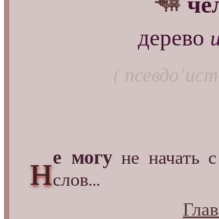
че
дерево
( псевдо’ис
е могу
н
не начать с 
слов...
Глав