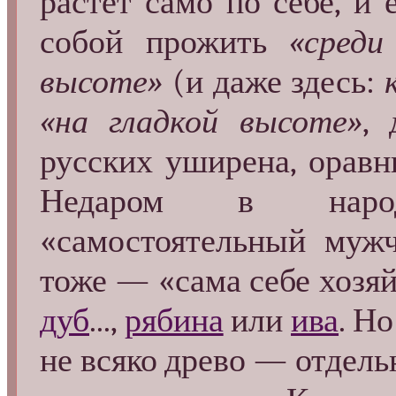
растёт само по себе, и 
собой прожить
«среди
высоте»
(и даже здесь:
«на гладкой высоте»
, 
русских уширена, оравн
Недаром в народ
«самостоятельный муж
тоже — «сама себе хозяй
дуб
...,
рябина
или
ива
. Но
не всяко древо — отдель