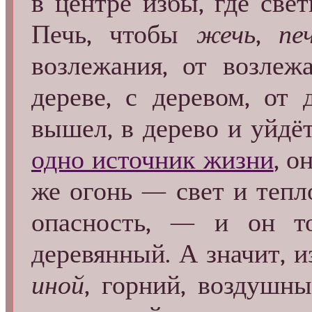
в центре избы, где св
Печь, чтобы
жечь
,
пе
возлежания, от возле
дереве, с деревом, от 
вышел, в дерево и уйдё
одно источник жизни
, о
же огонь — свет и тепл
опасность, — и он 
деревянный. А значит, 
иной
, горний, воздушны