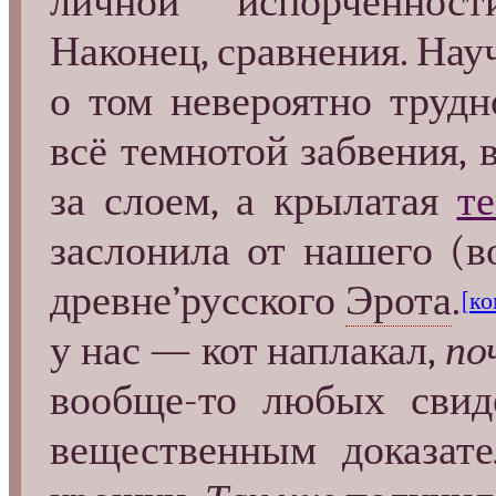
личной испорченност
Наконец, сравнения. Нау
о том невероятно труд
всё темнотой забвения, 
за слоем, а крылатая
т
заслонила от нашего (в
древне’русского
Эрота
.
[ко
у нас — кот наплакал,
по
вообще-то любых свид
вещественным доказате