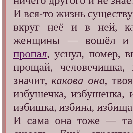
ничего другого и не знает
И вся-то жизнь существуе
вкруг неё и в ней, к
женщины — вошёл и 
пропал
, уснул, помер, 
прощай, человечишка,
значит,
какова она
, тво
избушечка, избушенка, и
избишка, избина, избища.
И сама она тоже — так