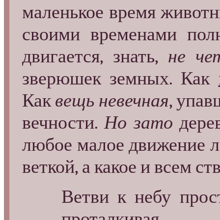
маленькое время животны
своими временами пол
двигается, знать,
не че
зверюшек земных. Как
Как
вещь невечная
, упав
вечности.
Но зато
дерев
любое малое движение ло
веткой, а какое и всем с
Ветви к небу прос
проталкивая...