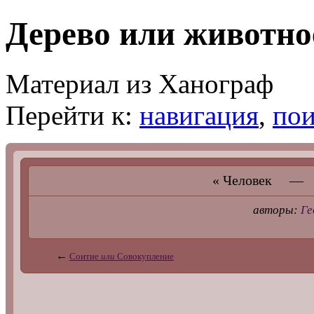
Дерево или животное
Материал из Ханограф
Перейти к:
навигация
,
пои
« Человек — 
авторы:
Ге
←
Соитие
или
Совокупление