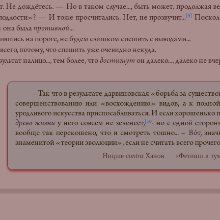
ет. Не дождётесь. — Но в таком случае..., быть может, продолжая
одлости»? — И тоже просчитались. Нет, не прозвучит...
Посколь
[9]
: она была
противной
...
ь на пороге, не будем слишком спешить с выводами...
ому, что спешить уже очевидно некуда.
о..., тем более, что
достигнут
он далеко..., далеко не вче
– Так что в результате дарвиновская «борьба за существо
совершенствованию или «восхождению» видов, а к полной
уродливого искусства приспосабливаться. И если хорошенько 
древо жизни
у
него
совсем не зеленеет,
но с одной стороны
[10]
вообще так перекошено, что и смотреть тошно... –
Вóт
, зна
знаменитой «теории эволюции», если не считать всего прочего!
Ницше
contra
Ханон
. «
Фетиши в ту