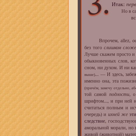
3.
Итак:
пер
Но в сам
всеобщее
Не впа
подлос
Впрочем, allez,
о
без того
слишком слож
Лучше скажем просто и 
обыкновенных слов, ко
сном, ни духом. И ни к
... — И здесь, заб
выше)
именно она, эта пожиз
(причём, замечу отдельно, 
той самой
подлости
, 
шрифтом..., и при ней 
считаться полным и 
очередь) и
ихней же
эт
следствие
, господствую
аморальной морали, но
живой (животной) матер