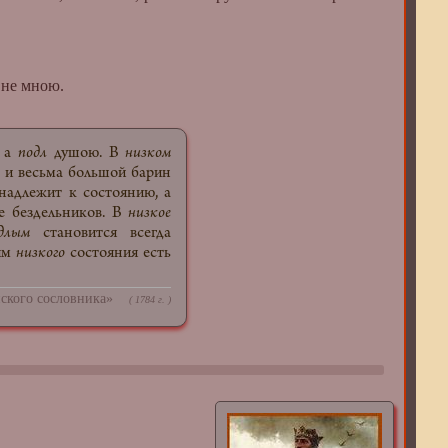
 не мною.
, а
подл
душою. В
низком
к и весьма большой барин
адлежит к состоянию, а
е бездельников. В
низкое
длым
становится всегда
ям
низкого
состояния есть
ского сословника»
( 1784 г. )