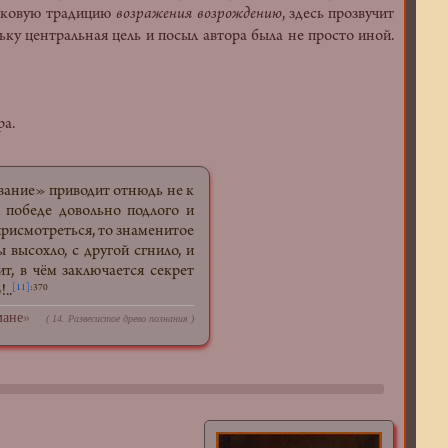
 вековую традицию
возражения возрождению
, здесь прозвучит
ку центральная цель и посыл автора была не просто иной.
ра.
вание» приводит отнюдь не к
 победе довольно подлого и
присмотреться, то знаменитое
 высохло, с другой сгнило, и
чит, в чём заключается секрет
..
[11]
:370
мане
»
( 14. Развесистое древо познания )