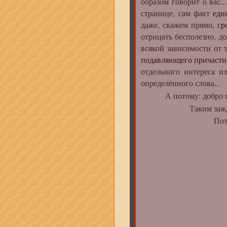
образом говорит о вас..
странице, сам факт
еди
даже, скажем прямо,
ср
отрицать бесполезно, до
всякой зависимости от 
подавляющего причасти
отдельного интереса и
определённого слова...
А потому: добро по
Таким заждавшимс
Потому что время 