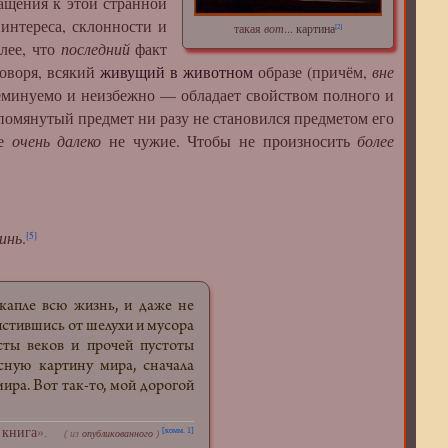
ащения к этой странной
интереса, склонности и
такая
вот
...
картина
[2]
олее, что
последний
факт
говоря, всякий
живущий в животном
образе (причём,
вне
 неминуемо и неизбежно — обладает свойством полного и
упомянутый предмет ни разу не становился предметом его
же
очень далеко
не чужие. Чтобы не произносить
более
инь
.
[5]
апле всю жизнь, и даже не
очистившись от шелухи и мусора
осты веков и прочей пустоты
сную картину мира, сначала
мира. Вот так-то, мой дорогой
 книга
».
[комм. 1]
( из
опубликованного
)