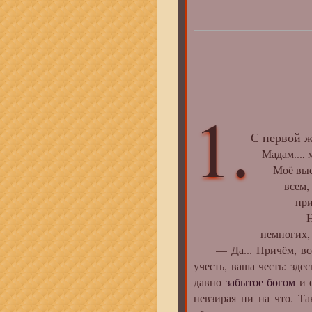
1.
С первой ж
Мадам..., мс
Моё высоча
всем, ре
присутст
Не иск
немногих, кого з
— Да... Причём, всё э
учесть, ваша честь: здес
давно
забытое богом
и 
невзирая ни на что. Т