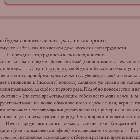
 не будем спешить:
не так сразу
, не так просто.
 что
и здесь
, как и во всяком деле, имеются свои трудности.
е всего, трудности
понимания
, конечно...
ли быть предмет более тяжёлый для понимания, чем собственн
 к примеру. — С одной
стороны
, свободно и бессознательно употр
тие отчего-то приобрело среди людей
отчётливо 
(сугубо
между нами)
няет отношение к (подлому) вопросу, слишком уж сильно он напо
меня правильно, да ещё и с первого раза. Подобно повсеместно и в
«скотине» (по сути, представляющим собою всего лишь
констата
 ругательствами на почве обыкновенного
переноса
или, вернее го
, примерно такая же 
иза от человека
в сторону мира
или другого человека)
оникающую и вездесущую природу, Она широко и повсеместно с
»
. Нечто вроде выносного облака, стихии или (отвратной)
ании (или в космическом эфире) «независимо» от людей. — Вот 
, и поневоле все ожидают отборной ругани и прочих инвек
термином)