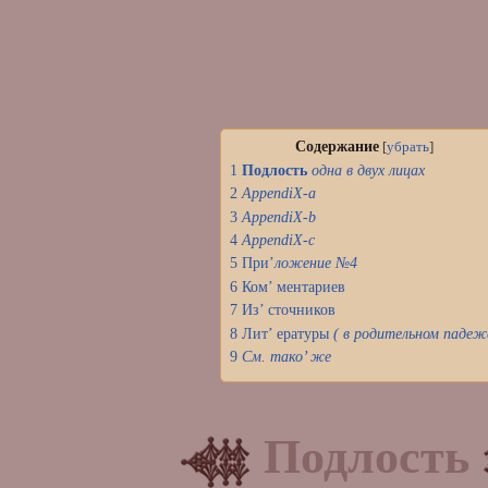
Содержание
[
убрать
]
1
Подлость
одна в двух лицах
2
AppendiX-a
3
AppendiX-b
4
AppendiX-c
5
При’
ложение №4
6
Ком’ ментариев
7
Из’ сточников
8
Лит’ ературы
( в родительном падеж
9
См. тако’ же
Подлость