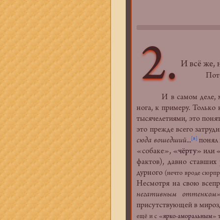
2.
И всё же,
Потому
И прежд
И в самом деле, может 
нога, к примеру. Только
тысячелетиями, это поня
это прежде всего затруд
сюда вошедший
...
понял 
[8]
«собаке», «
чёрту
» или 
фактов), давно ставших
дурного
(нечто вроде сюрпр
Несмотря на свою всепр
негативным оттенком
присутствующей в мирозд
ещё и с «
ярко-аморальным
» 