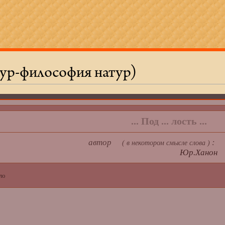
ур-философия натур)
... Под ... лость ...
автор
( в некотором смысле слова )
Юр.Ханон
ло