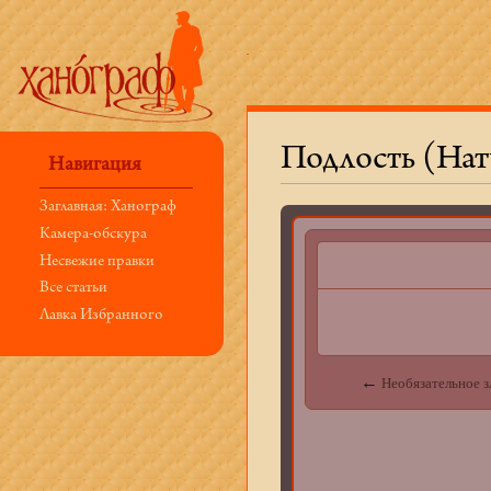
Подлость (Нат
Навигация
Перейти к:
навигация
,
поиск
Заглавная: Ханограф
Камера-обскура
Несвежие правки
Все статьи
Лавка Избранного
←
Необязательное з