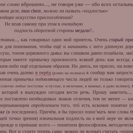
вое слово
вброшено..., не говоря уже — обо всех остальн
ом деле,
mon chere
,
можно
ли назвать «подлостью»
 искусство приспособления?
в самому при этом в
очевидную
ть оборотной стороны
медали
?..
ставим
..., как говаривал один мой приятель. Очень
старый при
ен
для понимания, чтобы ещё и
начинать
с него длинную дор
сухо, тоном церковного дьяка: вы слишком давно позабыли,
ма
торые имеете привычку произносить всякий день: как всегда,
аким-либо ещё отдельным образом. Ни днесь, ни присно, ни вов
ежав очень далеко
в перёд
я сообщу вам запросто,
(ровно на полшага)
ненная привычка
подавляющего
числа людей не только говорить
,
абсолютно
любые
поступки: и пустые, и мелочные, и важные, и даже велiкие)
о которой я вынужден сегодня вести речь. Прошу заметить..
не поставлено необходимых знаков отличия, тем не менее —
им
исчерпывающим
определением
того, чтó есть искомое понятие 
ике
(в последнюю). Причём, я бы просил пони’мать мои слова б
щей точки зрения) изначальная подлость
ни в коей мере
не явля
 прежде и превыше всего — понятием философским, методическ
ии. Вот и судите теперь сами: можно ли всерьёз считать «пор