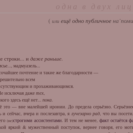
одна в двух ли
(
ещё одно
публичное
на’поми
или
е строки... и
даже раньше
.
ье..., мадмуазель...
йшее почтение и такие же благодарности —
шительно всем
вующим и прохаживающимся.
лючая даже
тех
,
десь ещё нет...
пока
.
то — вне малейшей иронии. До предела серьёзно. Серьёзнее
ь и сейчас, вчера и послезавтра, я
лучезарно рад
, что вы посети
его
строгими ассистентами
. И тем не менее,
факт остаётся ф
(не)
акой яркий & мужественный поступок, вернее говоря, его мо