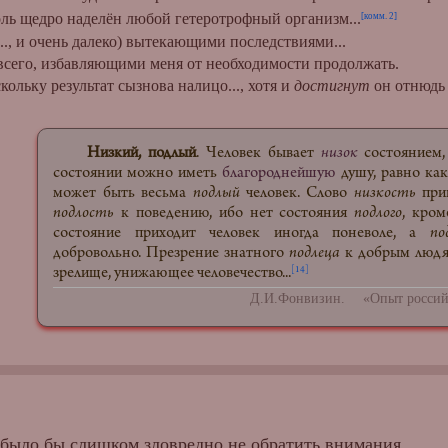
оль щедро наделён любой гетеротрофный организм...
[комм. 2]
и очень далеко) вытекающими последствиями...
бавляющими меня от необходимости продолжать.
тат сызнова налицо..., хотя и
достигнут
он отнюдь
Низкий, подлый
. Человек бывает
низок
состоянием
состоянии можно иметь
благороднейшую
душу, равно ка
может быть весьма
подлый
человек. Слово
низкость
прин
подлость
к поведению, ибо нет состояния
подлого
, кром
состояние приходит человек иногда поневоле, а
по
добровольно. Презрение знатного
подлеца
к добрым люд
зрелище, унижающее человечество...
[14]
Д.И.Фонвизин. «Опыт россий
было бы слишком зловредно не обратить внимания...,