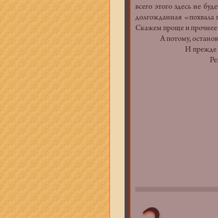
всего этого здесь не буд
долгожданная «похвала п
Скажем проще и прочнее
А потому, остановившис
И прежде всего, пот
Результат налиц