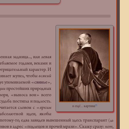
ая задница..., или левая
ебляемое годами, веками и
отрицательный характер. И
минает жупел, чтобы
всякий
суе упоминаемой «
свинье
»,
ции
простейших природных
воря, «выноса вон» всего
судьба постигла и подлость.
и
ещё
...
картина
[7]
читается словом с
«ярким
 абсолютной идеи, якобы
потому-то, едва завидев вывешенный здесь транспарант
(да
тивов в адрес «подлецов и прочей мрази». Скажу сразу:
нет
,