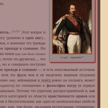
ых.
ятель
...
Этот вопрос и
[13]
:375
огу (длиною в
один шаг
)...
дам
, о значении тех трижды
не приходя в сознание
. Ни
еки веков
(как уже было сказано
и
ещё
...
картинка
[12]
 почти по-дружески..., что
, но и совершать поступки
не приходя в сознание
— и есть неиссякаемый источник
., хотя эта фраза моя и не выделена жирным (подлым)
енно она
, забежавшая
в перёд
ровно на полшага, может
(подлость) по отношению к
философии натур
(в первую
уквально. Потому что (противу распространённой и,
как
ется категорией из области
нравственности нравов
или
им и биологическим: как одно из
неотъемлемых
свойств
оком» или, тем более, расхожим ругательным «термином»