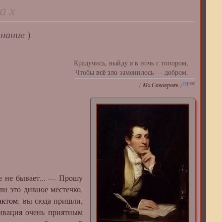
цах
нание
)
Крадучись, выйду я в ночь с топором,
Чтобы
всё зло
заменилось — добром.
[1]
:190
(
Мх.Савояровъ
)
 не бывает... — Прошу
ли это дивное местечко,
актом
: вы сюда пришли,
тивация очень приятным