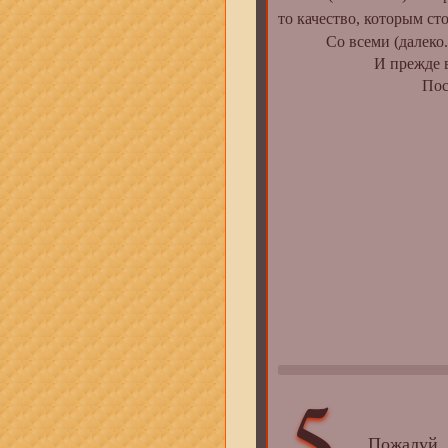
то качество, которым ст
Со всеми (далеко..., 
И прежде всего, из
Поскольку резуль
Пожалуй, 