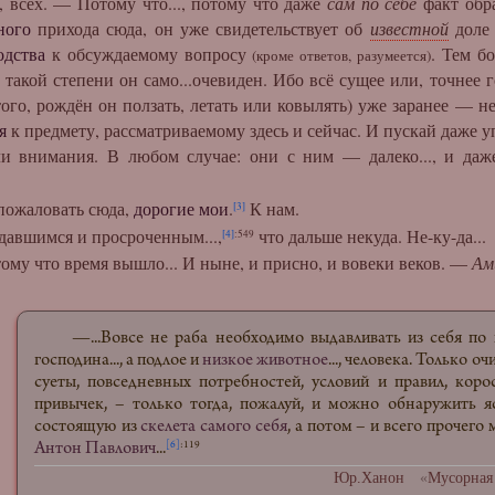
., всех. — Потому что..., потому что даже
сам по себе
факт обр
ного
прихода сюда, он уже свидетельствует об
известной
доле 
одства
к обсуждаемому вопросу
. Тем б
(кроме ответов, разумеется)
 такой степени он само...очевиден. Ибо всё сущее или, точнее 
того, рождён он ползать, летать или ковылять) уже заранее —
я
к предмету, рассматриваемому здесь и сейчас. И пускай даже 
ли внимания. В любом случае: они с ним — далеко..., и да
жаловать сюда,
дорогие мои
.
К нам.
[3]
я и просроченным...,
что дальше некуда. Не-ку-да...
[4]
:549
вышло... И ныне, и присно, и вовеки веков. —
Ам
—...Вовсе не раба необходимо выдавливать из себя по к
господина..., а подлое и
низкое животное
..., человека. Только 
суеты, повседневных потребностей, условий и правил, кор
привычек, – только тогда, пожалуй, и можно обнаружить я
состоящую из
скелета самого себя
, а потом – и всего прочего 
Антон Павлович
...
[6]
:119
Юр.Ханон
«
Мусорная