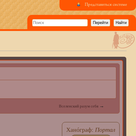
Представиться системе
:
→
Вселенский разум себя
Ханóграф:
Портал