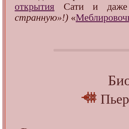
открытия
Сати и даж
странную»!)
«
Меблировоч
Би
Пьер