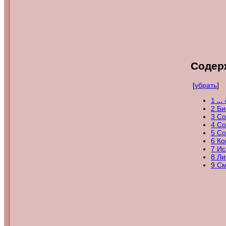
Содер
[
убрать
]
1
...
2
Би
3
Со
4
Со
5
Со
6
Ко
7
Ис
8
Ли
9
См