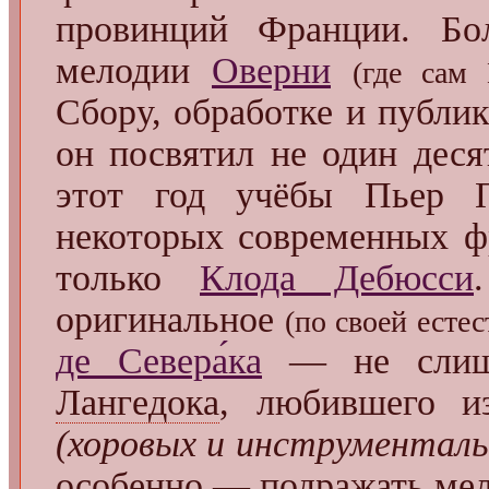
провинций Франции. Бол
мелодии
Оверни
(где сам
Сбору, обработке и публи
он посвятил не один деся
этот год учёбы Пьер П
некоторых современных ф
только
Клода Дебюсси
оригинальное
(по своей есте
де Севера́ка
— не слишк
Лангедока
, любившего и
(хоровых и инструменталь
особенно — подражать мел