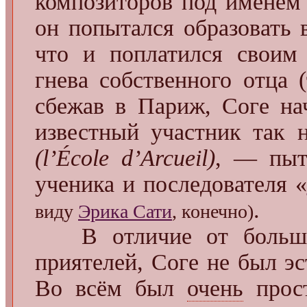
композиторов под именем
он попытался образовать 
что и поплатился своим
гнева собственного отца 
сбежав в Париж, Соге на
известный участник так 
(l’École d’Arcueil)
, — пыт
ученика и последователя «
.
виду
Эрика Сати
, конечно)
В отличие от большин
приятелей, Соге не был э
Во всём был
очень
прост