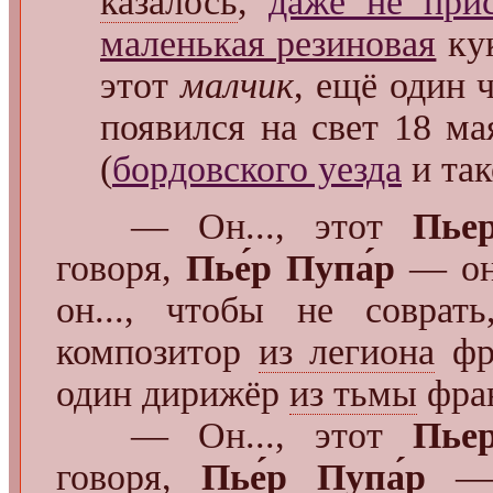
казалось
,
даже не прис
маленькая резиновая
ку
этот
малчик
, ещё один 
появился на свет 18 м
(
бордовского уезда
и та
— Он..., этот
Пьер
говоря,
Пье́р Пупа́р
— он.
он..., чтобы не соврат
композитор
из легиона
фра
один дирижёр
из тьмы
фран
— Он..., этот
Пьер
говоря,
Пье́р Пупа́р
— е