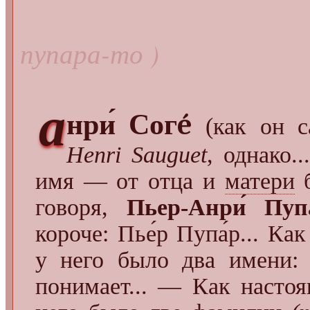
пупара-то )
а
нри́ Согé
(как он 
Henri Sauguet
, однако..
имя — от отца и
матери
б
говоря,
Пьер-Анри́ Пупа
короче: Пье́р Пупа́р... К
у него было два имени: 
понимает... — Как насто