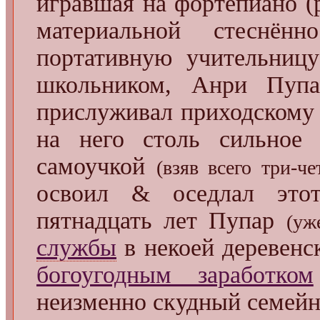
игравшая на фортепиано (р
материальной стеснён
портативную учительниц
школьником, Анри Пупа
прислуживал приходском
на него столь сильное в
самоучкой
(взяв всего три-ч
освоил & оседлал это
пятнадцать лет Пупар
(уж
службы
в некоей деревенс
богоугодным заработком
неизменно скудный семей