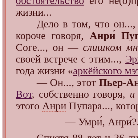
обстоятельство
его не(о)п
жизни...
Дело в том, что он...,
короче говоря,
Анри́ Пуп
Соге..., он —
слишком мн
своей встрече с этим...,
Эр
года жизни «
аркёйского мэ
— Он..., этот
Пьер-Ан
Вот
, собственно говоря,
и
этого
Анри
Пупара..., кото
— Умри́, Анри́?
Спустя 88 лет и 36 дне