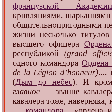
французской Академи
кривляниями, шарканиями
общительнопригодными пе
жизни несколько титулов
высшего офицера
Ордена
республикой
(grand offic
одного командора
Ордена 
de la Légion d’honneur)
...
(
Дым до небес
). И кром
главное
— звание кавалера
кавалера тоже, наверняка, 
—
командора
... «ордена 