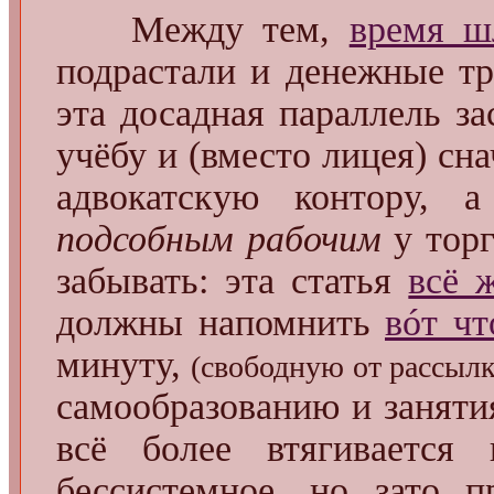
Между тем,
время ш
подрастали и денежные тр
эта досадная параллель з
учёбу и (вместо лицея) с
адвокатскую контору, 
подсобным рабочим
у торг
забывать: эта статья
всё 
должны напомнить
вóт чт
минуту,
(свободную от рассылк
самообразованию и занят
всё более втягивается 
бессистемное, но зато п