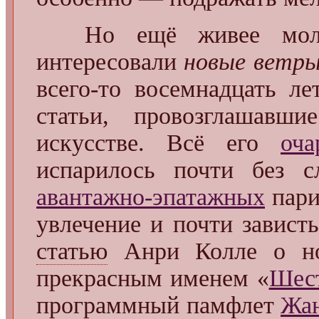
Но ещё живее молод
интересовали
новые ветр
всего-то восемнадцать ле
статьи, провозглашавш
искусстве. Всё его
оча
испарилось почти без 
авантажно-эпатажных
пари
увлечение и почти завис
статью
Анри Колле о нов
прекрасным именем «
Шес
программный памфлет
Жан