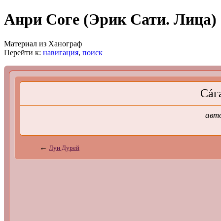
Анри Соге (Эрик Сати. Лица)
Материал из Ханограф
Перейти к:
навигация
,
поиск
Сá
авт
←
Луи Дурей