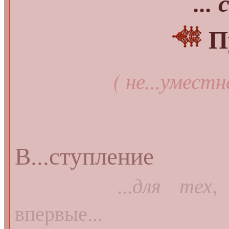
... 
П
( не...уместн
В...ступление
...
для тех
,
впервые...