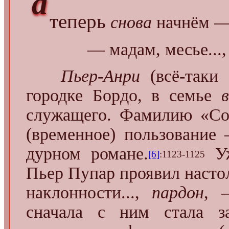
а
теперь
снова
начнём —
— мадам, месье...,
Пьер-Анри
(всё-таки
городке Бордо, в семье
служащего. Фамилию «Сог
(временное) пользовани
дурном романе.
Уж
[6]
:1123-1125
Пьер Пупар проявил насто
наклонности...,
пардон
, 
сначала с ним стала за