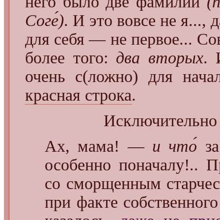
него было две фамилии
(
Соге́)
. И это вовсе не я..., д
для себя — не первое... Со
более того:
два вторых
.
очень с(ложно) для нача
красная строка
.
Исключительн
Ах, мама! —
и что́
за
особенно поначалу!.. 
со сморщенным старчес
при факте собственного