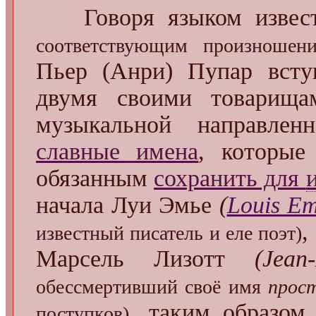
Говоря языком извест
соответствующим произношен
Пьер (Анри) Пупар всту
двумя своими товарищ
музыкальной направлен
славные имена
, которые
обязанным
сохранить для
начала Луи Эмье
(
Louis Em
,
известный писатель и еле поэт)
Марсель Лизотт
(Jean
обессмертивший своё имя
прос
. таким образом
поступков)