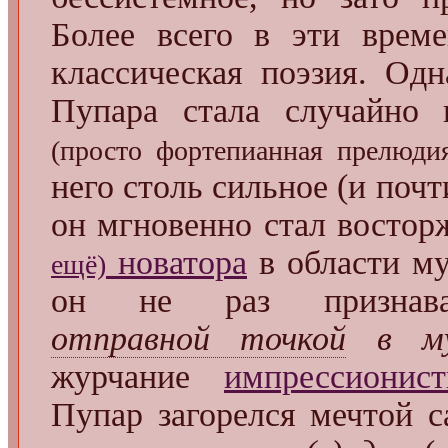
Более всего в эти време
классическая поэзия. Од
Пупара стала случайно 
(просто фортепианная прелюдия
него столь сильное (и почт
он мгновенно стал восто
новатора
в области му
ещё)
он не раз признав
отправной точкой
в му
журчание
импрессионист
Пупар загорелся мечтой 