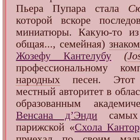
Пьера Пупара стала
Сю
которой вскоре последо
миниатюры. Какую-то из
общая..., семейная)
знаком
Жозефу Кантелубу
(
Jo
профессиональному комп
народных
песен. Этот 
местный авторитет в обла
образованным академич
Венсана д’Энди
самых 
парижской «
Схола Канто
приехал по своим мал