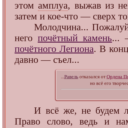
этом
амплуа
, выжав из не
затем и кое-что — сверх то
Молодчина... Пожалуй, я
него
почётный камень
...
почётного Легиона
. В кон
давно — съел...
...
Равель
отказался от
Ордена По
но всё его творчес
И всё же, не будем 
Право слово, ведь и н