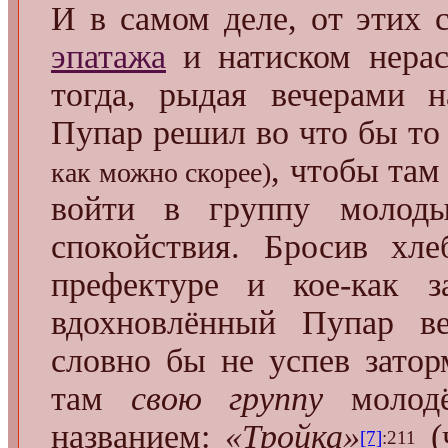
И в самом деле, от этих 
эпатажа
и натиском нерас
тогда, рыдая вечерами н
Пупар решил во что бы то
, чтобы там
как можно скорее)
войти в группу молоды
спокойствия. Бросив хле
префектуре и кое-как з
вдохновлённый Пупар ве
словно бы не успев затор
там
свою группу
молод
названием:
«
Тройка
»
(
[7]
:211