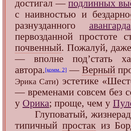
достигал —
подлинных вы
с наивностью и
бездарн
разнузданного
авангарда
первозданной простоте 
почвенный
. Пожалуй, даж
— вполне под’стать ха
автора.
—
Верный
пр
[комм. 2]
эстетике «Шест
Эрика Сати)
— временами совсем без с
у
Орика
; проще, чем у
Пул
Глуповатый, жизнерад
типичный
простак
из Бор