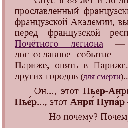
прославленный
французски
французской Академии, в
перед французской ре
Почётного легиона
— п
достославное событие —
Париже, опять в Париже.
других городов
.
(
для смерти
)
Он..., этот
Пьер-Анри
Пье́р
..., этот
Анри́ Пупа́р
Но почему? Почему