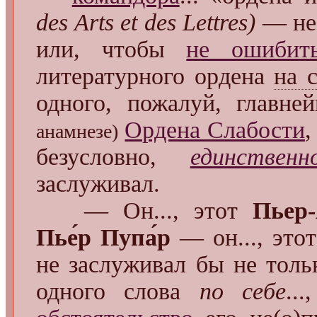
des Arts et des Lettres)
— нес
или, чтобы
не ошибит
литературного ордена
на 
одного, пожалуй, главн
Ордена Слабости
,
анамнезе)
безусловно,
единственн
заслуживал.
— Он..., этот
Пьер-
Пье́р Пупа́р
— он..., этот
не заслуживал бы не толь
одного слова
по себе
..