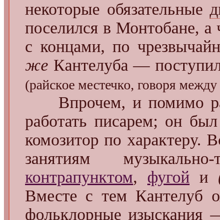
некоторые обязательные
д
поселился в Монтобане, а 
с концами, по чрезвычай
же
Кантелуба — поступил
(райское местечко, говоря между
Впрочем, и помимо раб
работать писарем; он был
комозитор по характеру. 
занятиям музыкально-
контрапунктом
,
фугой
и
Вместе с тем Кантелуб о
фольклорные изыскания —