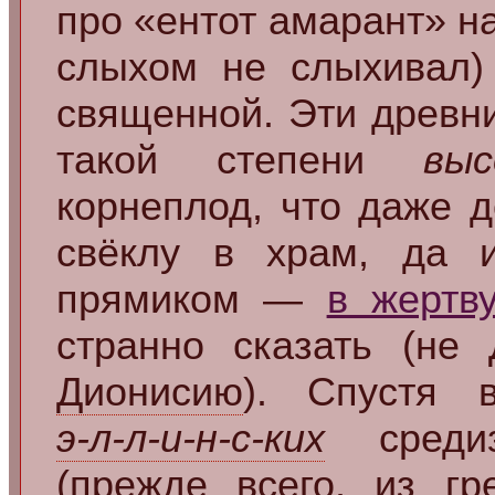
про «ентот амарант» н
слыхом не слыхивал) 
священной. Эти древни
такой степени
выс
корнеплод, что даже 
свёклу в храм, да 
прямиком —
в жертв
странно сказать (не 
Дионисию
). Спустя в
э-л-л-и-н-с-ких
средиз
(прежде всего, из г