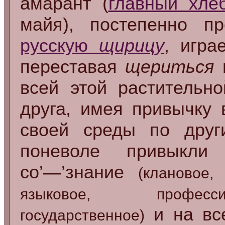
амарант (
главный хле
майя), постепенно п
русскую
щирицу
, игра
переставая
щериться
всей этой растительн
друга, имея привычку 
своей среды по друг
поневоле привыкл
со’—’знание
(клановое,
языковое, професси
и на все
государственное)