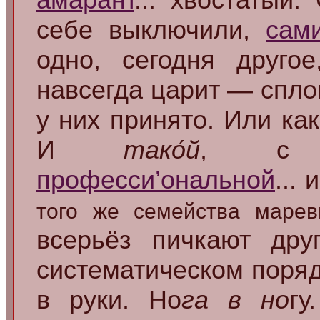
себе выключили,
сам
одно, сегодня друго
навсегда царит — спло
у них принято. Или ка
И
тако́й
, с п
професси’ональной
...
того же семейства марев
всерьёз пичкают дру
систематическом порядк
в руки. Но
га в но
г