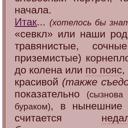
начала.
Итак
...
(хотелось бы зна
«севкл» или наши род
травянистые, сочны
приземистые) корнеп
до колена или
по пояс
,
красивой
(также съед
показательно
(сызнова
, в нынешние
бураком)
считается
неда