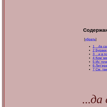
Содержа
[
убрать
]
1
...
да с
2
Бураки 
3
...и в 
4
Ком’ м
5
Ис’ точ
6
Лит’е
7
См. та
...
да