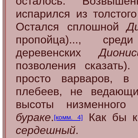
осталось. Возвыше
испарился из толстог
Остался сплошной
Д
пропойца)..., сре
деревенских
Дионис
позволения сказать)
просто варваров, в
плебеев, не ведающ
высоты низменног
бураке
.
Как бы к
[комм. 4]
сердешный
.