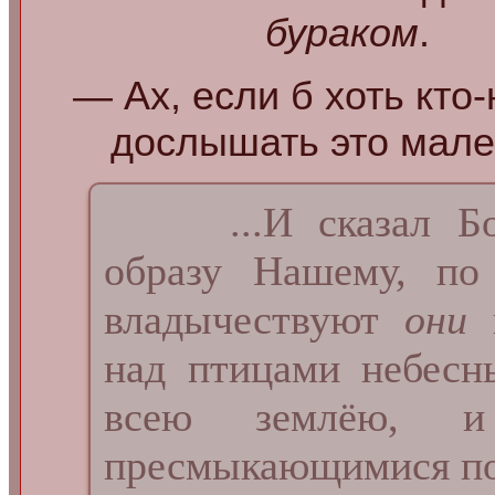
бураком
.
— Ах, если б хоть кто
дослышать это мален
...И сказал Бог:
образу Нашему, п
владычествуют
они
н
над птицами небесн
всею землёю, и
пресмыкающимися по