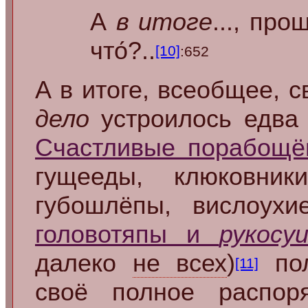
А
в итоге
..., пр
что́?..
[10]
:652
А в итоге, всеобщее, 
дело
устроилось едва
Счастливые порабощё
гущееды, клюковник
губошлёпы, вислоухи
головотяпы и
рукосу
далеко
не всех
)
пол
[11]
своё полное распо