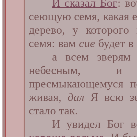
И сказал Бог
: в
сеющую семя, какая ес
дерево, у которого
семя: вам
сие
будет в
а всем зверям з
небесным, 
пресмыкающемуся п
живая,
дал
Я всю зе
стало так.
И увидел Бог всё,