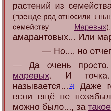
растений
из семейств
(прежде род относили к н
семейству
Маревых
).
амарантовых... Или мар
— Но..., но отче
— Да очень просто.
маревых
. И точка.
называется...
Даже го
[4]
если ещё не позабыли
можно было..., за
такое