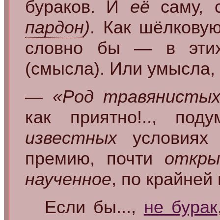
бураков. И
её
саму, с
пардон
)
. Как шёлкову
словно бы — в этих
(смысла). Или умысла,
— «Род травянистых 
как приятно!.., под
известных
условиях 
премию, почти
откр
наученное
, по крайней
Если бы...,
не бурак