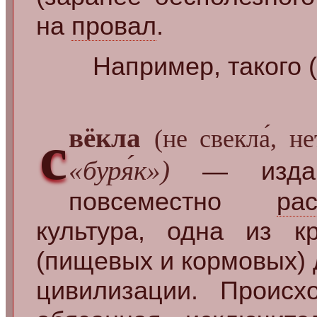
на
провал
.
Например, такого 
с
вёкла
(не свекла́, не
«буря́к»)
— издав
повсеместно
ра
культура, одна из 
(пищевых и кормовых)
цивилизации. Происх