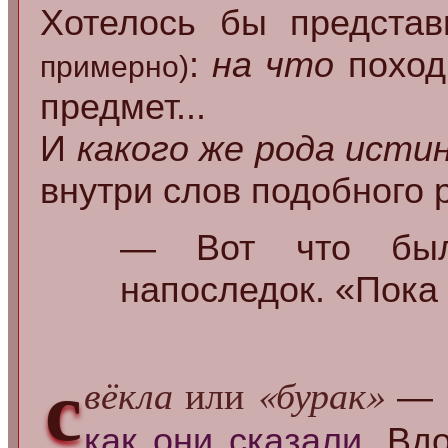
Хотелось бы предста
:
на что
поход
примерно)
предмет...
И
какого же рода исти
внутри слов подобного р
— Вот что бы
напоследок. «Пока 
с
вёкла
или
«бурак»
— в
как они сказали
. Вд