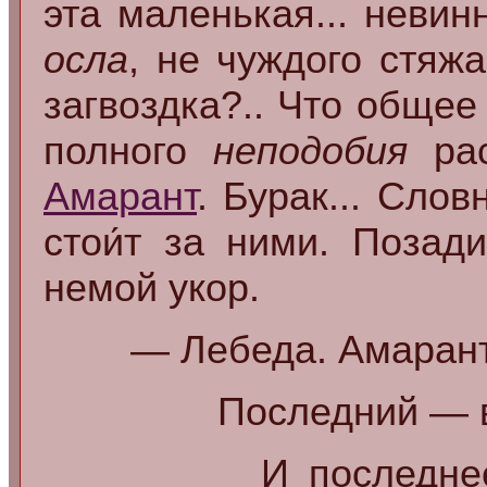
эта маленькая... неви
осла
, не чуждого стяж
загвоздка?.. Что общее
полного
неподобия
ра
Амарант
. Бурак... Сло
стои́т за ними. Позад
немой укор.
— Лебеда. Амарант.
Последний — в
И последне