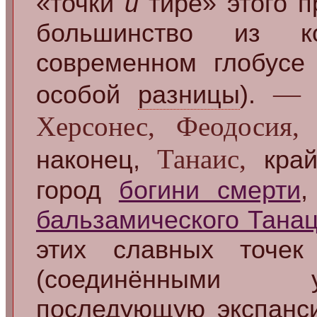
«точки
и
тире» этого п
большинство из к
современном глобусе
— В
особой
разницы
).
Херсонес, Феодосия,
Танаис,
наконец,
край
город
богини смерти
,
бальзамического Тана
этих славных точе
(соединёнными 
последующую экспанс