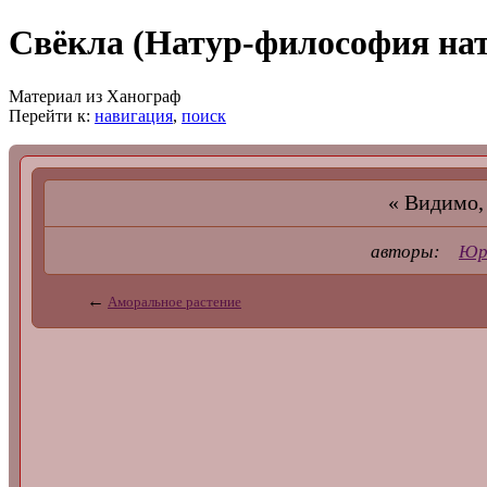
Свёкла (Натур-философия на
Материал из Ханограф
Перейти к:
навигация
,
поиск
« Видимо,
авторы:
Юр
←
Аморальное растение