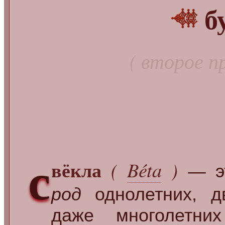
б
( второе п
с
вёкла
(
Béta
)
— эт
род
однолетних, д
даже многолетн