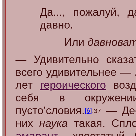
Да..., пожалуй, 
давно.
Или
давнова
— Удивительно сказат
всего удивительнее —
лет
героического
возде
себя в окружении
пусто’словия.
— Дес
[6]
:37
них
наука
такая. Сп
амарант
... хвостатый