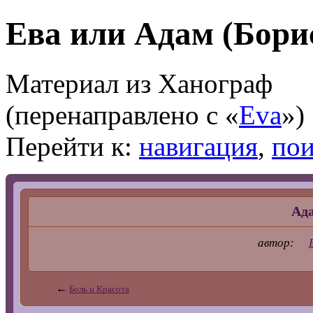
Ева или Адам (Бори
Материал из Ханограф
(перенаправлено с «
Eva
»)
Перейти к:
навигация
,
пои
Ад
автор:
←
Боль
и
Красота