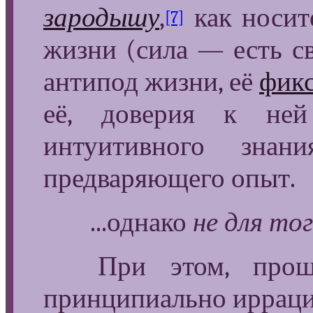
зародышу
,
как носит
[7]
жизни (сила — есть св
антипод жизни, её
фикс
её, доверия к не
интуитивного зна
предваряющего опыт.
...однако
не для то
При этом, прошу 
принципиально иррац