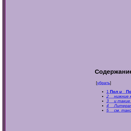
Содержани
[
убрать
]
1
Пол
и
По
2
нижние к
3
и такие ж
4
Литер
5
см.
тако