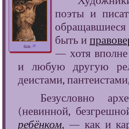
Художники
поэты и писат
обращавшиеся 
быть и
правов
[5]
боль
...
— хотя вполне
и любую другую рел
деистами, пантеистами,
Безусловно архет
(невинной, безгрешн
ребёнком
, — как и ка