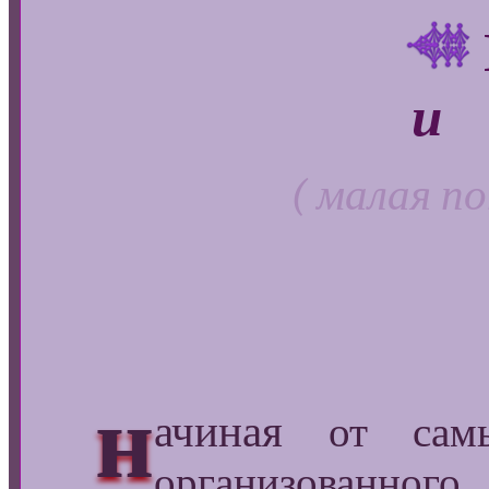
и
( малая п
н
ачиная
от самы
организованно