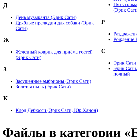
Пять грима
Д
(Эрик Сати
День музыканта (Эрик Сати)
Р
Дряблые прелюдии для собаки (Эрик
Сати)
Раздражени
Рождение 
Ж
С
Железный коврик для приёма гостей
(Эрик Сати)
Эрик Сати 
Эрик Сати
З
полный
Засушенные эмбрионы (Эрик Сати)
Золотая пыль (Эрик Сати)
К
Клод Дебюсси (Эрик Сати, Юр.Ханон)
Файлы в категории «Er