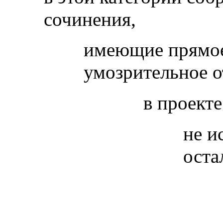
сочинения,
имеющие прямое
умозрительное 
в проект
не и
оста