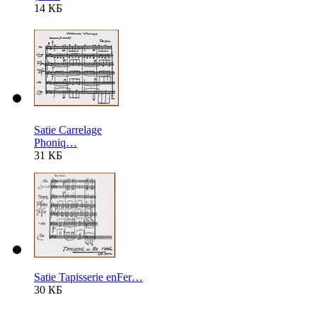
14 КБ
Satie Carrelage
Phoniq…
31 КБ
Satie Tapisserie enFer…
30 КБ