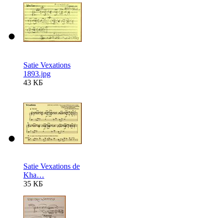
Satie Vexations
1893.jpg
43 КБ
Satie Vexations de
Kha…
35 КБ