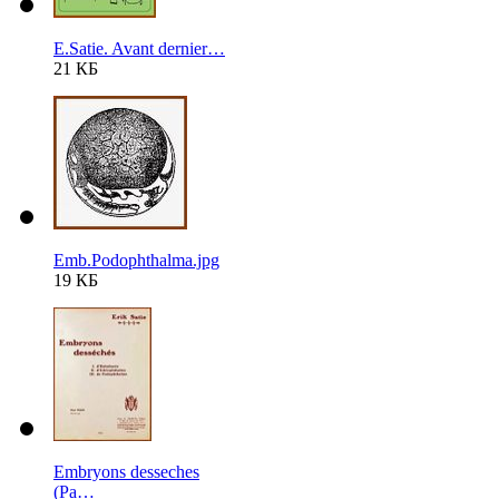
E.Satie. Avant dernier…
21 КБ
Emb.Podophthalma.jpg
19 КБ
Embryons desseches
(Pa…