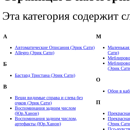
Эта категория содержит с
А
М
Автоматические Описания (Эрик Сати)
Маленькая 
Allegro (Эрик Сати)
Сати)
Меблирово
Меблирово
Б
(Эрик Сати
Бастард Тристана (Эрик Сати)
О
В
Обои в каб
Вещи видимые справа и слева без
П
очков (Эрик Сати)
Воспоминания задним числом
(Юр.Ханон)
Прекрасная
Воспоминания задним числом,
Прекрасная
артефакты (Юр.Ханон)
(Эрик Сати
Псо-чувств