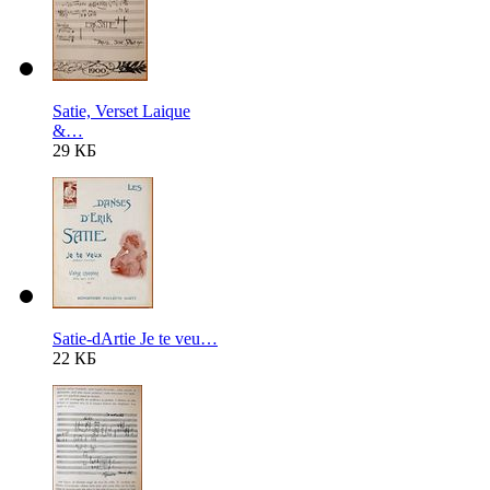
Satie, Verset Laique
&…
29 КБ
Satie-dArtie Je te veu…
22 КБ