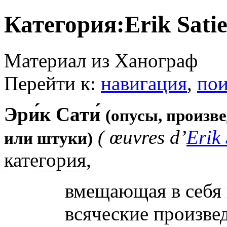
Категория:Erik Satie
Материал из Ханограф
Перейти к:
навигация
,
пои
Эри́к Сати́
(опусы, произв
( œuvres d’
Erik 
или штуки)
категория
,
вмещающая в себя 
всяческие произве