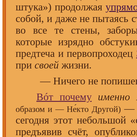
штука») продолжая
упрямо
собой, и даже не пытаясь 
во все те стены, забо
которые изрядно обстуки
предтеча и первопроходец
при
своей
жизни.
— Ничего не попише
Вóт почему
именно 
— и
образом и — Не́кто Другой)
сегодня этот небольшой «с
предъявив счёт, опублик