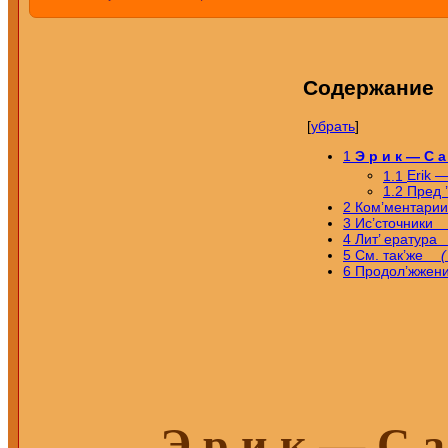
Содержание
[
убрать
]
1
Э р и к — С а
1.1
Erik —
1.2
Пред 
2
Ком’ментар
3
Ис’сточник
4
Лит’ ератур
5
См. так’же
(
6
Продол’жж
Э р и к — С а