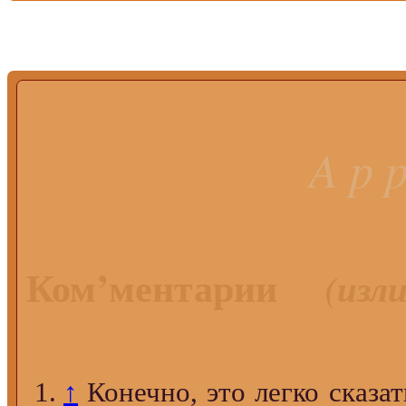
A p p
Ком’ментарии
(изл
↑
Конечно, это легко сказат