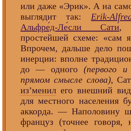
или даже «Эрик». А на сам
выглядит так:
Erik-Alfre
Альфре́д-Ле́сли Сати́
,
простейшей схеме: «сам я
Впрочем, дальше дело по
инерции: вполне традицио
до — одного
(первого и
прямом смысле слова)
, Са
из’менил
его внешний вид
для местного населения б
аккорда. — Наполовину шо
француз (точнее говоря,