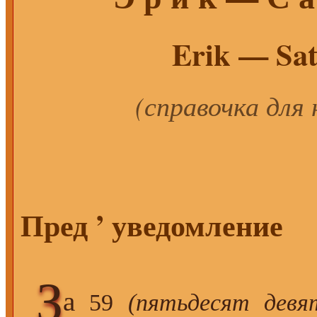
Erik — Sat
(справочка для
Пред
’
уведомление
З
а
59
(пятьдесят дев