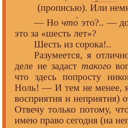
(прописью). Или нем
— Но
что́
это?.. — д
это за «шесть лет»?
Шесть из сорока!..
Разумеется, я отлично 
деле не задаст
такого
воп
что здесь попросту ни
Ноль! — И тем не менее, я
восприятия и неприятия) о
Отвечу только потому, ч
имею право сегодня (на нег