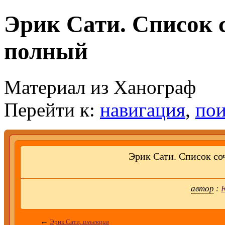
Эрик Сати. Список 
полный
Материал из Ханограф
Перейти к:
навигация
,
пои
Эрик Сати. Списо
автор
:
←
Эрик Сати,
инъекция