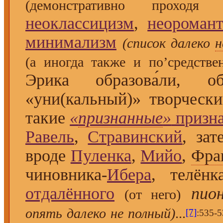
(демонстративно проход
неоклассицизм
,
неороман
минимализм
(список далеко
н
(а иногда также и по’средстве
Эрика образова́ли, 
«уни(кальный)» творческ
такие
«
признанные
»
призн
Равель
,
Стравинский
, за
вроде
Пуленка
,
Мийо
,
Фра
чиновника-
Ибера
, телёнк
отдалённого
пио
(от него)
опять далеко не полный)
...
[7]
:535-