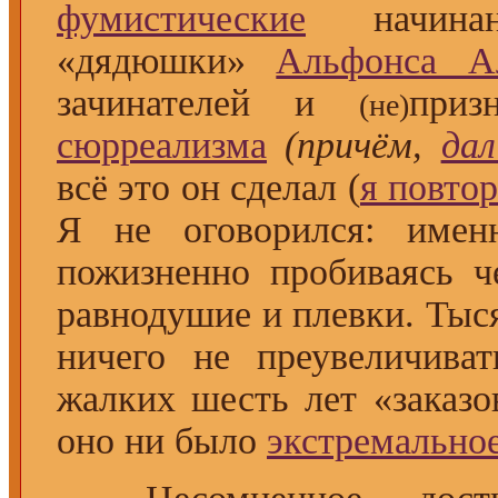
фумистические
начина
«дядюшки»
Альфонса А
зачинателей и
при
(не)
сюрреализма
(причём,
дал
всё это он сделал (
я повто
Я не оговорился: име
пожизненно пробиваясь ч
равнодушие и плевки. Тыс
ничего не преувеличивать
жалких шесть лет «заказо
оно ни было
экстремальное