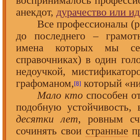
воспринималось професси
анекдот,
дурачество или и
Все профессионалы (ра
до последнего – грамот
имена которых мы с
справочниках) в один гол
недоучкой, мистификато
графоманом,
который «ни
[8]
Мало кто
способен от
подобную устойчивость,
десятки лет
, ровным с
сочинять свои
странные
пр