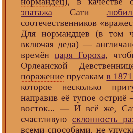
нормандец
), в качестве о
эпатажа
Сати
люби
соотечественников «враже
Для нормандцев (в том ч
включая деда) — англичан
времён
царя Гороха
, что
Орлеанской Девственниц
поражение
прусакам
в 1871
которое несколько прит
направив её тупое остриё 
восток... — И всё же, Са
счастливую
склонность ра
всеми способами, не упуска