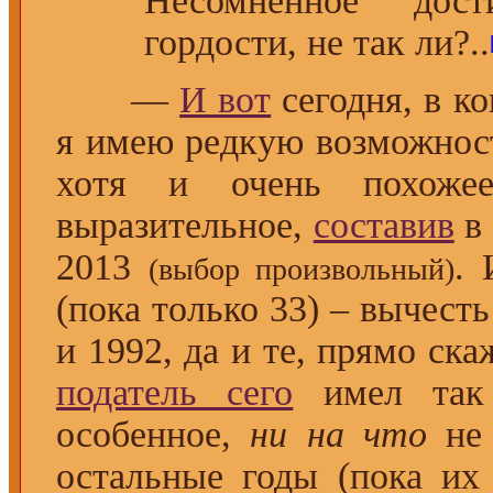
Несомненное дост
гордости, не так ли?..
—
И вот
сегодня, в ко
я имею редкую возможнос
хотя и очень похоже
выразительное,
составив
в 
2013
. 
(выбор произвольный)
(пока только 33) – вычесть
и 1992, да и те, прямо ск
податель сего
имел так 
особенное,
ни на что
не 
остальные годы (пока их