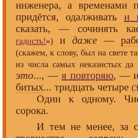
инженера, а временами 
придётся, одалживать
и 
сказать, — сочинять к
и
даже
—
раб
гадость!
»)
(скажем, к слову, был на свете 
из числа самых неказистых да 
это
..., —
я повторяю
, — 
битых
... тридцать четыре
(
Один к одному. Чисто
сорока.
И тем не менее, за со