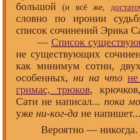
большой
(и всё же,
достат
словно по иронии судьб
список сочинений Эрика С
—
Список существу
не существующих сочинен
как минимум сотни, дву
особенных,
ни на что
не
гримас, трюков
, крючко
Сати не написал...
пока мо
уже
ни-ког-да
не напишет..
Вероятно — никогда.