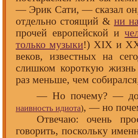
— Эрик Сати, — сказал он
отдельно стоящий &
ни н
прочей европейской и
че
только музыки
!) XIX и XX
веков, известных на се
слишком короткую жизнь 
раз меньше, чем собирался
— Но почему? — долж
, — но поче
наивность идиота
)
Отвечаю: очень прос
говорить, поскольку имен