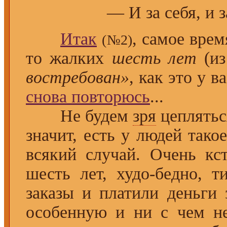
— И за себя, и з
Итак
, самое вре
(№2)
то жалких
шесть лет
(из
востребован»
, как это у 
снова повторюсь
...
Не будем
зря
цепляться
значит, есть у людей тако
всякий случай. Очень к
шесть лет, худо-бедно, 
заказы и платили деньги
особенную и ни с чем 