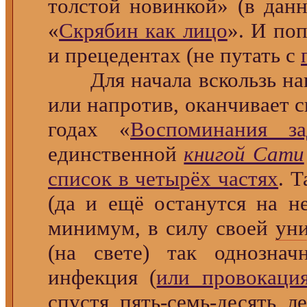
толстой новинкой» (в дан
«
Скрябин как лицо
». И по
и прецедентах (не путать с
Для начала вскользь напо
или напротив, оканчивает с
годах «
Воспоминания з
единственной
книгой Сати
список в четырёх частях
. 
(да и ещё останутся на н
минимум, в силу своей
ун
(на свете) так однознач
инфекция (
или провокаци
спустя пять-семь-десять л