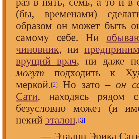
раз в пять, семь, а то и в
(бы, временами) сделат
образом он может быть о
самому себе. Ни
обыва
чиновник
, ни
предприним
врущий врач
, ни даже 
могут
подходить к Худ
меркой.
Но зато –
он с
[2]
Сати
, находясь рядом 
безусловно может (и име
некий
эталон
.
[3]
— Эталон Эрика Сати.