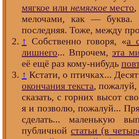
мягкое или
немягкое
место
,
мелочами, как — буква.
последняя. Тоже, между про
↑
Собственно говоря, «
а 
лишнего
... Впрочем,
эта м
её ещё раз кому-нибудь
пов
↑
Кстати, о птичках... Деся
окончания текста
, пожалуй,
сказать, с горних высот с
я и позволю, пожалуй... Пря
сделать... маленькую в
публичной
статьи (в четыр