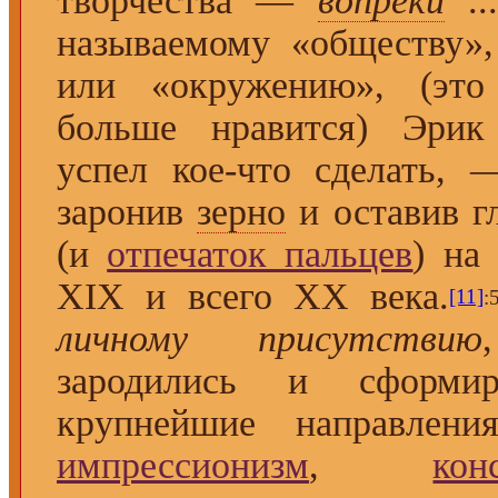
творчества —
вопреки
..
называемому «обществу»,
или «окружению», (эт
больше нравится) Эрик
успел кое-что сделать, 
заронив
зерно
и оставив г
(и
отпечаток пальцев
) на
XIX и всего XX века.
[11]
:
личному присутствию
зародились и сформир
крупнейшие направлени
импрессионизм
,
кон