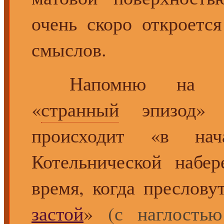
очень скоро откроетс
смыслов.
Напомню на вся
«
странный
эпизод» 
происходит «в на
Котельнической набе
время, когда преслову
застой
»
(с наглость