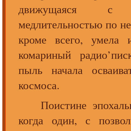
движущаяся с
медлительностью по неб
кроме всего, умела 
комариный радио’пис
пыль начала осваив
космоса.
Поистине эпохальны
когда один, с позвол