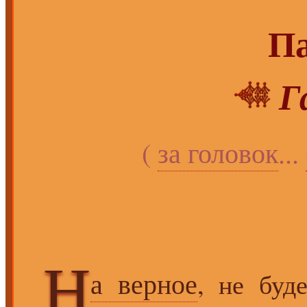
Па
Г
(
за головок
...
Н
а верное
, не буд