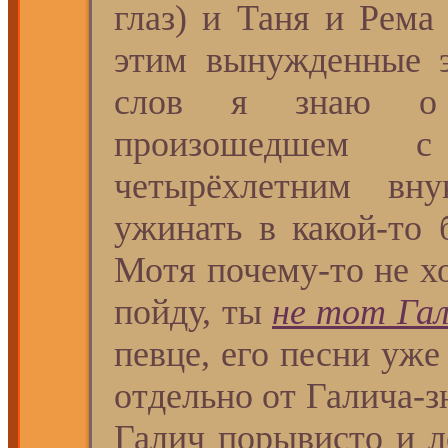
глаз) и Таня и Рема
этим вынужденные 
слов я знаю о т
произошедшем
четырёхлетним вн
ужинать в какой-то 
Мотя почему-то не х
пойду, ты
не тот Га
певце, его песни уже
отдельно от Галича-з
Галич порывисто и л