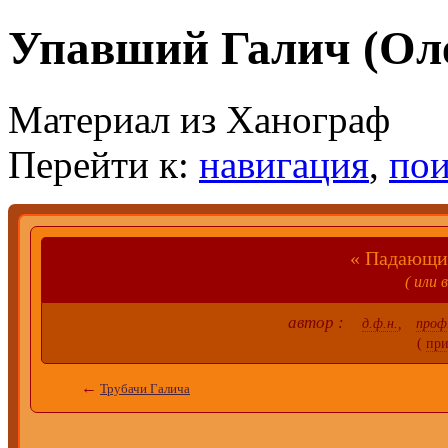
Упавший Галич (Ол
Материал из Ханограф
Перейти к:
навигация
,
пои
« Пада
( или
автор :
д.ф.н.
,
проф
(
пр
←
Трубачи Галича