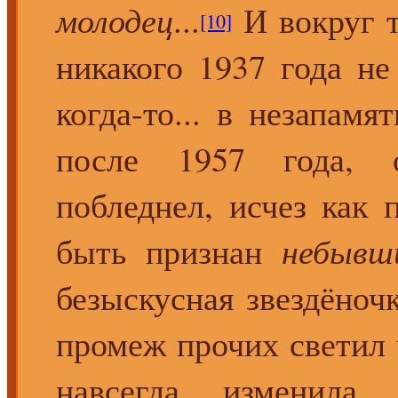
молодец
...
И вокруг т
[10]
никакого 1937 года не
когда-то... в незапамя
после 1957 года, о
побледнел, исчез как
быть признан
небывш
безыскусная звездёно
промеж прочих светил 
навсегда измени