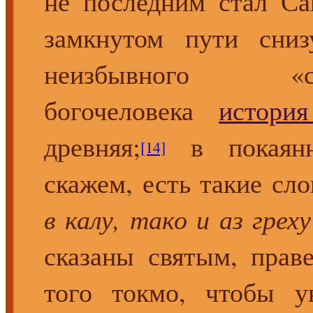
не последним стал Са
замкнутом пути сниз
неизбывного «само
богочеловека
истори
древняя;
в покаянн
[14]
скажем, есть такие сл
в калу, тако и аз грех
сказаны святым, прав
того токмо, чтобы у