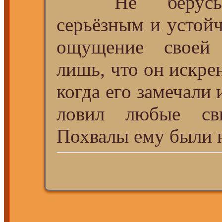
Не берусь ск
серьёзным и устой
ощущение своей 
лишь, что он искре
когда его замечали 
ловил любые сви
Похвалы ему были н