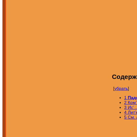
Содерж
[
убрать
]
1
Пад
2
Ком’
3
Ис’ 
4
Ли
5
См.