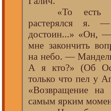
Галич.
«То есть ка
растерялся я. ―
достоин...» «Он, ―
мне закончить воп
на небо. ― Манде
А я кто?» (Об О
только что пел у А
«Возвращение на 
самым ярким момент