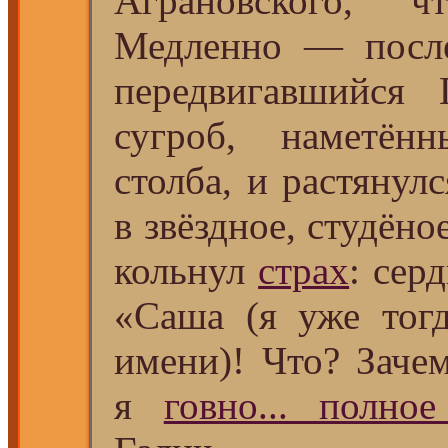
Аграновского, ч
Медленно ― пос
передвигавшийся
сугроб, наметён
столба, и растянул
в звёздное, студёно
кольнул
страх
: сер
«Саша (я уже тогд
имени)! Что? Зачем
я
говно... полно