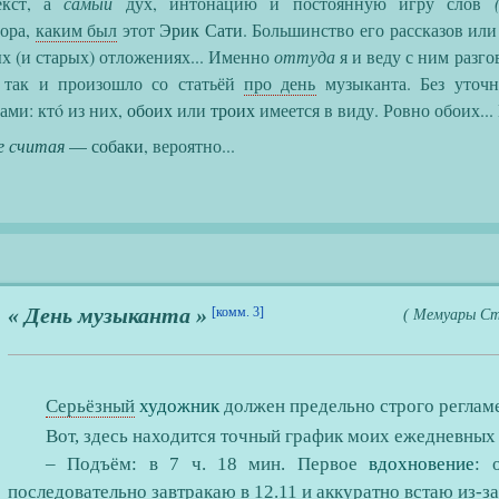
екст, а
самый
дух, интонацию и постоянную игру слов
тора,
каким был
этот
Эрик Сати
. Большинство его рассказов или
ых (и старых) отложениях... Именно
оттуда
я и веду с ним разгов
о так и произошло со статьёй
про день
музыканта. Без уточ
нами: ктó из них,
обоих
или
троих
имеется в виду. Ровно обоих...
е считая
— собаки
, вероятно...
« День музыканта »
[комм. 3]
( Мемуары Ст
Серьёзный
художник
должен предельно строго реглам
Вот, здесь находится точный график моих ежедневных 
– Подъём: в 7 ч. 18 мин. Первое
вдохновение
: 
последовательно завтракаю в 12.11 и аккуратно встаю из-за 