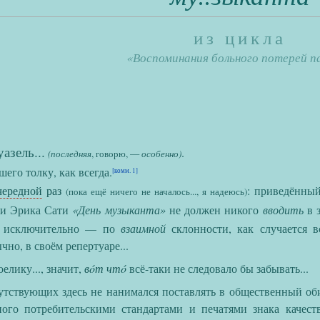
из цикла
«
Воспоминания больного потерей 
,
азель...
.
(последняя
, говорю, —
особенно)
его толку, как всегда.
[комм. 1]
чередной
раз
: приведённы
(пока ещё ничего не началось..., я надеюсь)
тьи Эрика Сати
«День музыканта»
не должен никого
вводить
в з
о исключительно — по
взаимной
склонности, как случается в
ычно, в своём репертуаре...
елику..., значит,
вóт чтó
всё-таки не следовало бы забывать...
вующих здесь не нанимался поставлять в общественный оби
ного потребительскими стандартами и печатями знака качест