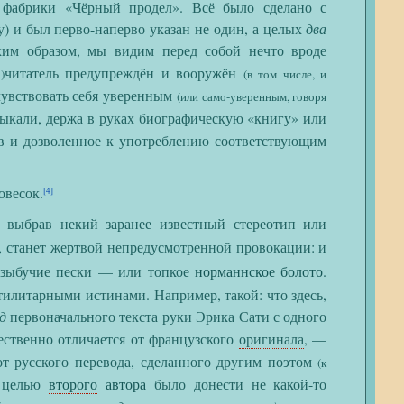
 фабрики «Чёрный продел». Всё было сделано с
у) и был перво-наперво указан не один, а целых
два
ким образом, мы видим перед собой нечто вроде
читатель предупреждён и вооружён
)
(в том числе, и
 чувствовать себя уверенным
(или само-уверенным, говоря
ивыкали, держа в руках биографическую «книгу» или
в и дозволенное к употреблению соответствующим
овесок.
[4]
выбрав некий заранее известный стереотип или
, станет жертвой непредусмотренной провокации: и
 зыбучие пески — или топкое
норманнское болото
.
илитарными истинами. Например, такой: что здесь,
д
первоначального текста руки Эрика Сати с одного
ественно отличается от французского
оригинала
, —
от русского перевода, сделанного другим поэтом
(к
й целью
второго
автора
было донести не какой-то