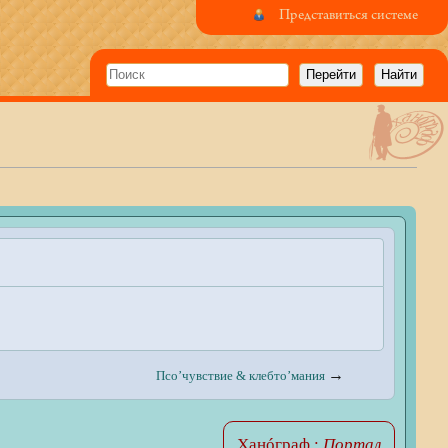
Представиться системе
→
Псо’чувствие & клебто’мания
Ханóграф :
Портал