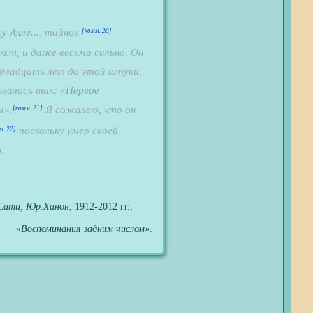
у Алле
..., тайное.
[комм. 20]
кст, и даже весьма сильно. Он
а двадцать лет до этой штуки,
ывалось так: «
Первое
м
».
Я сожалею, что он
[комм. 21]
поскольку умер своей
м. 22]
.
Сати
,
Юр.Ханон
, 1912-2012 гг.,
«
Воспоминания задним числом
»
.