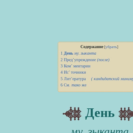
Содержание
[
убрать
]
1
День
му..зыканта
2
Пред’упреждение
(после)
3
Ком’ ментарии
4
Ис’ точники
5
Лит’ература
( кандидатский миним
6
См.
тако
же
День
му..зыканта