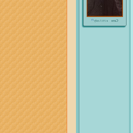
Сати
[7]
в 1913 году