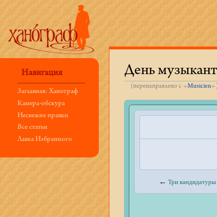
День музыкант
Навигация
(перенаправлено с «
Musicien
»
Заглавная: Ханограф
Перейти к:
навигация
,
поиск
Камера-обскура
Несвежие правки
Все статьи
Лавка Избранного
←
Три кандидатур