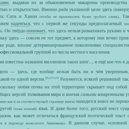
ками
, выдавая их за обыкновенные макароны производства
стью и открытостью. Именно
ради
указанной цели здесь (наверх
та: Сати и Ханон
. Та
(чтобы не произносить более грубого слова)
можем
надеяться
, что с первой же секунды предполагаемый
(по
. Он твёрдо
понимает
, что здесь нельзя размахивать руками и
м)
льку здесь — совсем не тот предмет, к которому они вечно пр
же роде, вполне детерминированное поколениями специалисто
рофессиональной группой
из числа местного населения.
м известны названия миллионов таких книг..., и ещё кое-что в д
ло — здесь, где вообще
нельзя
быть ни в чём уверенным, 
акой-то одной версии.
Разумеется, всякий решивший так
[5]
:633-634
кольку любая почва на этой территории скрывает под собой
общих версий
толкования мира
и кончая
самыми конкретными
ут
находится вовсе не
перево
авно как и на соответствущей странице книги)
другой
язык. И даже более того, русский текст сущ
(тоже птичий)
разом, как может отличаться французский поэтический текст 
. В данном случае, основно
н в переводе волосатого Анненкова)