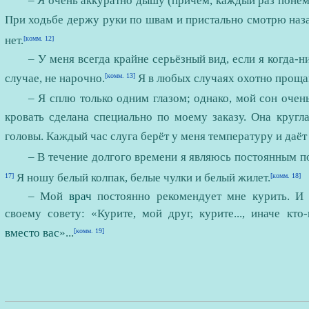
– Я очень аккуратно дышу (причём, каждый раз понемн
При ходьбе держу руки по швам и пристально смотрю наз
нет.
[комм. 12]
– У меня всегда крайне серьёзный вид, если я когда-ниб
случае, не нарочно.
Я в любых случаях охотно проща
[комм. 13]
– Я сплю только одним глазом; однако, мой сон очень 
кровать сделана специально по моему заказу. Она кругла
головы. Каждый час слуга берёт у меня температуру и даёт
– В течение долгого времени я являюсь постоянным по
Я ношу белый колпак, белые чулки и белый жилет.
17]
[комм. 18]
– Мой
врач
постоянно рекомендует мне курить. И 
своему совету: «Курите, мой друг, курите..., иначе кт
вместо вас
»...
[комм. 19]