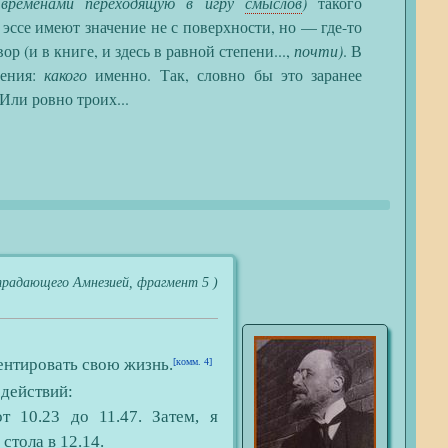
(временами переходящую в игру
смыслов
)
такого
 эссе имеют значение не с поверхности, но — где-то
ор (и в книге, и здесь в равной степени...,
почти)
. В
нения:
какого
именно. Так, словно бы это заранее
 Или ровно троих...
радающего Амнезией, фрагмент 5 )
ентировать свою жизнь.
[комм. 4]
действий:
от 10.23 до 11.47. Затем, я
стола в 12.14.