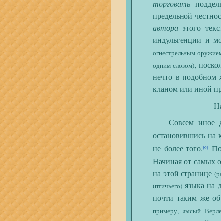
торговать
поддел
предельной честно
автора
этого текс
индульгенции и 
огнестрельным оружие
, поско
одним словом)
нечто в подобном 
кланом или иной
п
— На
Совсем иное де
остановившись на к
не более того.
Пос
[6]
Начиная от самых 
на этой странице
(р
языка на 
(птичьего)
почти таким же об
примеру, лысый Верле