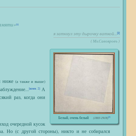
памяти
»
[1]
я заткнул эту дырочку ваткой
...
[2]
(
Мх.Савояровъ
)
й ниже
(а также и выше)
аблуждение...
А
[комм. 2]
сякий раз, когда они
Белый, очень белый
(1883-1918)
[3]
ход очередной кусок
ва. Но (с другой стороны), никто и не собирался