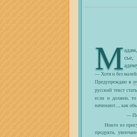
М
адам
сье,
адему
— Хотя и без малейш
Предупреждаю
в
о
русский текст ста
если и должен, т
начинают..., как об
— По
Никто из присутст
продукта, увенчан