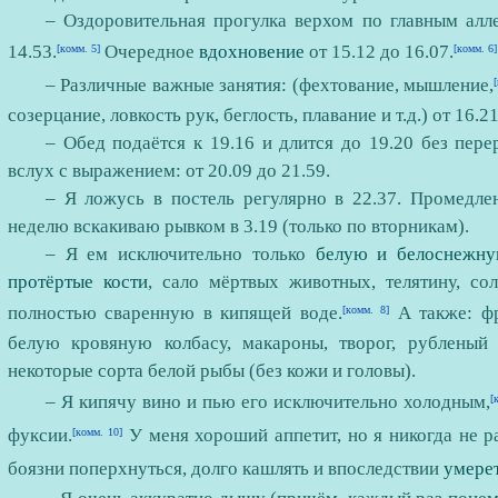
‎– Оздоровительная прогулка верхом по главным алле
14.53.
Очередное
вдохновение
от 15.12 до 16.07.
[комм. 5]
[комм. 6]
‎– Различные важные занятия: (фехтование, мышление,
созерцание, ловкость рук, беглость, плавание и т.д.) от 16.
– Обед подаётся к 19.16 и длится до 19.20 без пере
вслух с выражением: от 20.09 до 21.59.
– ‎Я ложусь в постель регулярно в 22.37. Промедлен
неделю вскакиваю рывком в 3.19 (только по вторникам).
– ‎Я ем исключительно только
белую и белоснежн
протёртые кости
, сало мёртвых животных, телятину, сол
полностью сваренную в кипящей воде.
А также: ф
[комм. 8]
белую кровяную колбасу, макароны, творог, рубленый
некоторые сорта белой рыбы (без кожи и головы).
– Я кипячу вино и пью его исключительно холодным,
[
фуксии.
У меня хороший аппетит, но я никогда не р
[комм. 10]
боязни поперхнуться, долго кашлять и впоследствии
умере