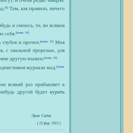
огу). Я очень редко
танцую
.
ад.
Там, как правило, ничего
[6]
удь и смеюсь, то, во всяком
ю себя.
[комм. 14]
глубок и прочен.
Моя
[комм. 15]
я, с овальной прорезью, для
 мне другую взамен.
[комм. 16]
дписчиком журнала мод.
[комм.
он всякий раз прибавляет к
о-нибудь другой будет
курить
Эрик Сати
( 15 фер. 1913 )