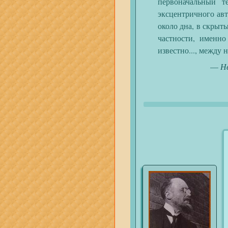
первоначальный т
эксцентричного ав
около дна, в скрыт
частности, именн
известно..., между 
—
Н