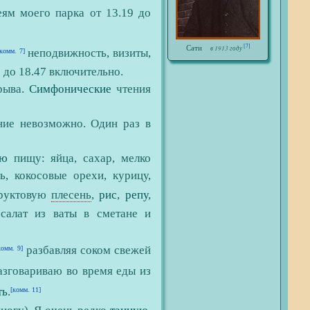
ям моего парка от 13.19 до
[7]
Сати
в 1913 году
неподвижность, визиты,
[комм. 7]
21 до 18.47 включительно.
рыва.
Симфонические
чтения
ие невозможно. Один раз в
ую
пищу: яйца, сахар, мелко
ь, кокосовые орехи, курицу,
руктовую
плесень
,
рис
,
репу
,
 салат из ваты в сметане и
разбавляя соком свежей
комм. 9]
азговариваю во время еды из
ть
.
[комм. 11]