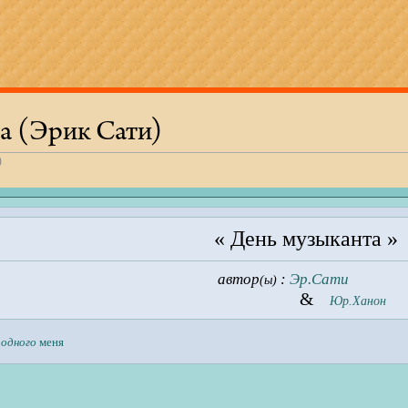
а (Эрик Сати)
)
« День музыканта »
автор
:
Эр.Сати
(ы)
&
Юр.Ханон
ы
одного
меня